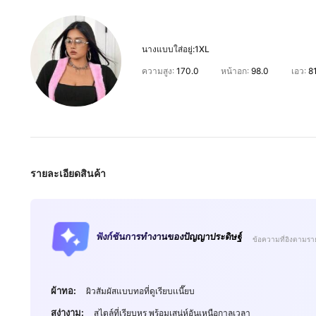
นางแบบใส่อยู่:
1XL
ความสูง:
170.0
หน้าอก:
98.0
เอว:
8
รายละเอียดสินค้า
ฟังก์ชันการทำงานของปัญญาประดิษฐ์
ข้อความที่อิงตามรา
650K ผู้ติดตาม
4.84
ผ้าทอ:
ผิวสัมผัสแบบทอที่ดูเรียบเเนี๊ยบ
สง่างาม:
สไตล์ที่เรียบหรู พร้อมเสน่ห์อันเหนือกาลเวลา