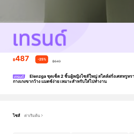
487
-25%
฿
฿649
Elenzga ชุดเซ็ต 2 ชิ้นผู้หญิงไซส์ใหญ่ สไตล์ฝรั่งเศสหร
กางเกงขากว้าง แมตช์ง่าย เหมาะสำหรับใส่ไปทำงาน
ไซส์
ค่าเริ่มต้น