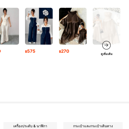
9
575
270
฿
฿
ดูเพิ่มเติม
เครื่องประดับ & นาฬิกา
กระเป๋าและกระเป๋าเดินทาง