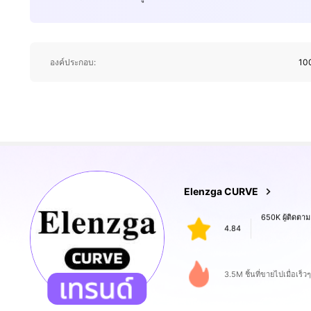
650K ผู้ติดตาม
องค์ประกอบ:
100
4.84
650K ผู้ติดตาม
Elenzga CURVE
4.84
6***5
จ่าย
1 วันที่ผ่านมา
3.5M ชิ้นที่ขายไปเมื่อเร็วๆ 