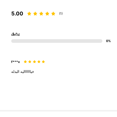
5.00
(1)
เล็กไป
0%
f***x
خيااااااليه
البدله