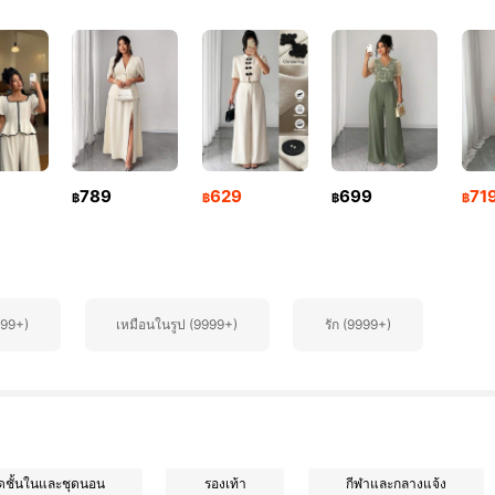
789
629
699
71
฿
฿
฿
฿
999+)
เหมือนในรูป (9999+)
รัก (9999+)
ุดชั้นในและชุดนอน
รองเท้า
กีฬาและกลางแจ้ง