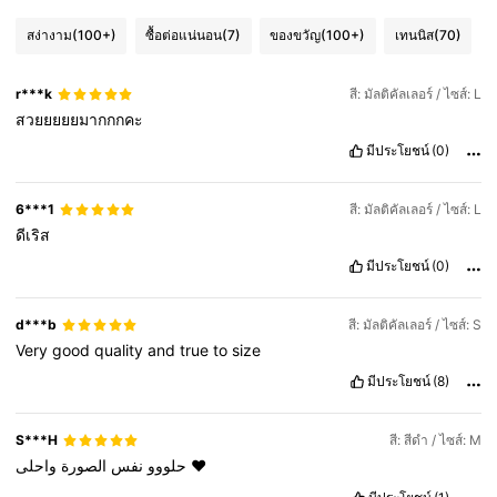
สง่างาม
(100+)
ซื้อต่อแน่นอน
(7)
ของขวัญ
(100+)
เทนนิส
(70)
r***k
สี: มัลติคัลเลอร์ / ไซส์: L
สวยยยยยมากกกคะ
มีประโยชน์
(0)
6***1
สี: มัลติคัลเลอร์ / ไซส์: L
ดีเริส
มีประโยชน์
(0)
d***b
สี: มัลติคัลเลอร์ / ไซส์: S
Very
good
quality
and
true
to
size
มีประโยชน์
(8)
S***H
สี: สีดำ / ไซส์: M
الصورة
نفس
حلووو
واحلى
❤️