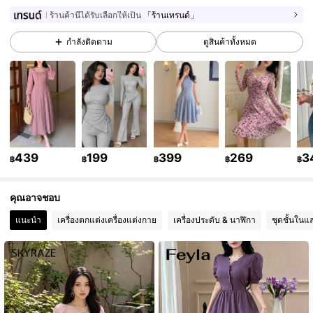
ร้านค้านี้ได้รับเลือกให้เป็น
「ร้านเทรนด์」
181K ผู้ติดตาม
4.82
กำลังติดตาม
ดูสินค้าทั้งหมด
181K ผู้ติดตาม
4.82
181K ผู้ติดตาม
4.82
181K ผู้ติดตาม
4.82
439
199
399
269
3
฿
฿
฿
฿
฿
181K ผู้ติดตาม
4.82
คุณอาจชอบ
181K ผู้ติดตาม
4.82
แนะนำ
เครื่องตกแต่งเครื่องแต่งกาย
เครื่องประดับ & นาฬิกา
ชุดชั้นในแ
181K ผู้ติดตาม
4.82