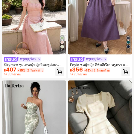
22
11
#ชุดฤดูร้อน
#ชุดฤดูร้อน
Skyraze ชุดเดรสผู้หญิงสีชมพูอ่อนนุ่มน
Feyla ชุดผู้หญิง สีพื้นสีเรียบหรูหรา แข
407
356
วล เดรสยาวกลางแขนพองกลีบดอกไม้
นพองเว้าแหว่ง
฿
-15%
2 วันสุดท้าย
฿
-15%
2 วันสุดท้าย
คอเหลี่ยม ผูกเอว สีพื้น ชุดสุภาพหรูหรา
โดยประมาณ
โดยประมาณ
สำหรับฤดูร้อน ปิกนิก สวน ปาร์ตี้ และชุ
ดน้ำชา