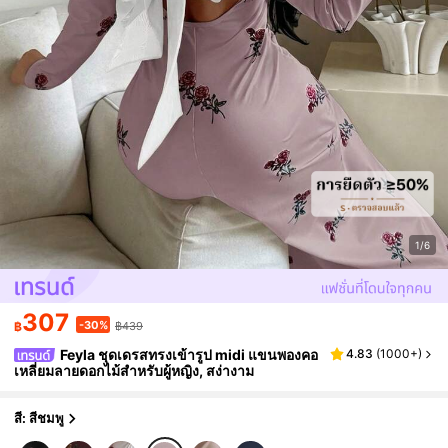
1/6
307
-30%
฿
฿439
Feyla ชุดเดรสทรงเข้ารูป midi แขนพองคอ
4.83
(
1000+
)
เหลี่ยมลายดอกไม้สำหรับผู้หญิง, สง่างาม
สี: สีชมพู