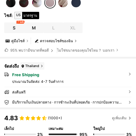
US
ไซส์
:
มาตรฐาน
7 left
S
M
L
XL
คู่มือไซส์
ตรวจสอบไซส์ของฉัน
ไม่ใช่ขนาดของคุณใช่ไหม？ บอกเรา
95%
พบว่ามีขนาดที่พอดี
จัดส่งถึง
Thailand
Free Shipping
ประมาณวันจัดส่ง:
4-7 วันทำการ
ส่งคืนฟรี
มีบริการเก็บเงินปลายทาง · การชำระเงินที่ปลอดภัย · การปกป้องความเป็นส่วนตัว
4.83
(1000+)
ดูเพิ่มเติม
เล็กไป
เหมาะสม
ใหญ่ไป
2%
95%
3%