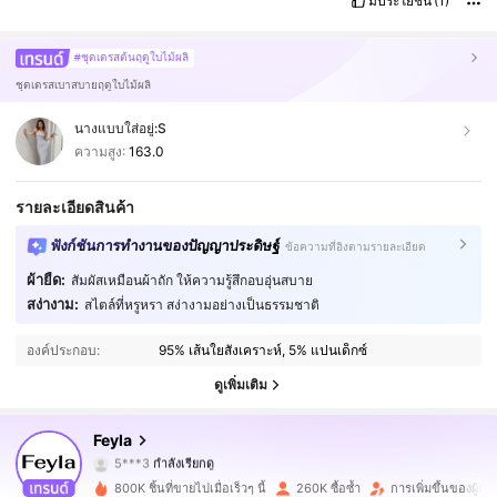
มีประโยชน์
(1)
#ชุดเดรสต้นฤดูใบไม้ผลิ
ชุดเดรสเบาสบายฤดูใบไม้ผลิ
นางแบบใส่อยู่:
S
ความสูง:
163.0
รายละเอียดสินค้า
ฟังก์ชันการทำงานของปัญญาประดิษฐ์
ข้อความที่อิงตามรายละเอียด
ผ้ายืด:
สัมผัสเหมือนผ้าถัก ให้ความรู้สึกอบอุ่นสบาย
สง่างาม:
สไตล์ที่หรูหรา สง่างามอย่างเป็นธรรมชาติ
181K ผู้ติดตาม
4.82
องค์ประกอบ:
95% เส้นใยสังเคราะห์, 5% แปนเด็กซ์
181K ผู้ติดตาม
4.82
ดูเพิ่มเติม
181K ผู้ติดตาม
4.82
Feyla
5***3
กำลังเรียกดู
181K ผู้ติดตาม
4.82
800K ชิ้นที่ขายไปเมื่อเร็วๆ นี้
260K ซื้อซ้ำ
การเพิ่มขึ้นของผู้ต