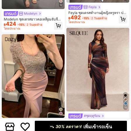
12
Feyla
Feyla ชุดเดรสทำงานผู้หญิงหรูหรา ประ
Modelyn
492
ดับโบว์และลูกไม้
฿
-15%
2 วันสุดท้าย
Modelyn ชุดเดรสยาวคอเหลี่ยมจับจีบส
โดยประมาณ
424
ง่างามรัดเอวสำหรับงานปาร์ตี้สำหรับผู้
฿
-15%
2 วันสุดท้าย
หญิง
โดยประมาณ
15
#ชุดฤดูร้อน
Silquee ชุดเดรสยาวผ้าตาข่ายพิมพ์ลา
Dazy
ยมัดย้อมสีน้ำตาลสำหรับผู้หญิง คอกลม
เพิ่มเข้ารถเข็น
30% ลดราคา!
419
DAZY ชุดเดรสยาวปานกลางแขนพองสี
฿
แขนยาว เข้ารูปช่วงเอวพร้อมจับจีบ เพิ่