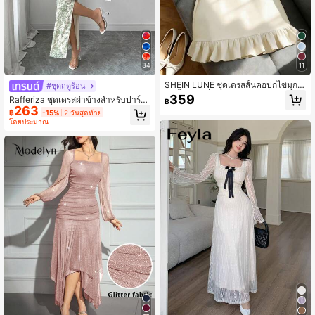
34
11
SHEIN LUNE ชุดเดรสสั้นคอปกไข่มุกแ
#ชุดฤดูร้อน
ขนสั้นคอเหลี่ยมทรงเอไลน์เข้ารูปสำหรั
359
Rafferiza ชุดเดรสผ่าข้างสำหรับปาร์ตี้
฿
บผู้หญิง, สีพื้นหรูหรา, เหมาะสำหรับแข
263
ผู้หญิง, พิมพ์ลายมัดย้อม, รัดรูป, เอวเข้า
฿
-15%
2 วันสุดท้าย
ก, งานเลี้ยง, วันเกิด, ปาร์ตี้, ฤดูร้อน/ฤดูใ
รูป, เกาะอก
โดยประมาณ
บไม้ร่วง, ออกเดท, เดินทาง, สไตล์สตรี
ท, สีแอปริคอท