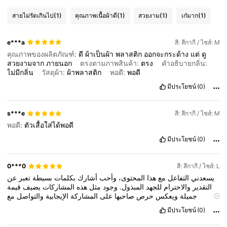
สายไม่รัดเกินไป
(1)
คุณภาพเนื้อผ้าดี
(1)
สวยงาม
(1)
เก๋มาก
(1)
e***a
สี: สีกากี / ไซส์: M
คุณภาพของผลิตภัณฑ์:
ดี
ผ้าเป็นผ้า
พลาสติก
ออกจะกระด้าง
แต่
ดู
สวยงามจาก
ภายนอก
ตรงตามภาพสินค้า:
ตรง
คำอธิบายกลิ่น:
ไม่มีกลิ่น
วัสดุผ้า:
ผ้าพลาสติก
พอดี:
พอดี
มีประโยชน์
(0)
s***e
สี: สีกากี / ไซส์: M
พอดี:
ตัวเสื้อใส่ได้พอดี
มีประโยชน์
(0)
0***0
สี: สีกากี / ไซส์: L
يسعدني
التفاعل
مع
هذا
المحتوى،
وأحب
أشارك
بكلمات
بسيطة
تعبر
عن
التقدير
والاحترام
للجهد
المبذول.
وجود
مثل
هذه
المشاركات
يضيف
قيمة
جميلة
ويعكس
حرص
صاحبها
على
المشاركة
الإيجابية
والتواصل
مع
الآخرين.
من
الرائع
مشاهدة
التنوع
في
الأفكار
والأساليب،
لأن
كل
شخص
มีประโยชน์
(0)
لديه
تجربة
مختلفة
ورؤية
خاصة
تستحق
الاطلاع.
التفاعل
اللطيف
يعكس
الوعي
ويخلق
بيئة
مريحة
للجميع،
ويساعد
على
تشجيع
الاستمرارية
وتبادل