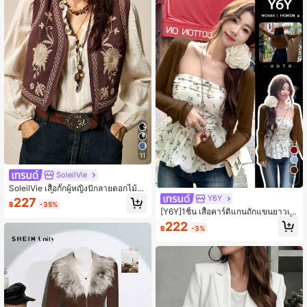
11
SoleilVie
7
SoleilVie เสื้อกั๊กผู้หญิงปักลายดอกไม้เปิ
ดด้านหน้า น้ำหนักเบา
Y6Y
227
฿
-35%
[Y6Y]1ชิ้น เสื้อคาร์ดิแกนถักแขนยาวเปิ
ดหน้าสำหรับผู้หญิง ความยืดหยุ่นสูง น้ำ
222
฿
-3%
หนักเบา เหมาะสำหรับการสวมใส่ทับเสื้
อกล้าม