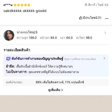
الآراء
بشكل
راقٍ.
أحيانًا
كلمة
بسيطة
أو
تعليق
محترم
يكون
له
أثر
أكبر
n***u
สี: สีกากี / ไซส์: XS
مما
نتوقع،
وقد
يكون
دافعًا
لمزيد
من
العطاء
والتطوير.
لذلك
أحرص
دائمًا
oakdkkkkk
okkkkk
goodd
على
أن
يكون
تفاعلي
إيجابيًا
وبعيدًا
عن
أي
سلبية.
شكرًا
لكل
من
يشارك
ويثري
المحتوى،
ونتمنى
للجميع
التوفيق
والاستمرار
في
تقديم
كل
ما
هو
มีประโยชน์
(1)
ناجح.
مفيد
وملهم،
فالتعاون
والتقدير
المتبادل
هما
أساس
أي
مجتمع
นางแบบใส่อยู่:
S
ความสูง:
166.0
หน้าอก:
84.0
เอว:
64.0
สะโพก:
98.0
รายละเอียดสินค้า
ฟังก์ชันการทำงานของปัญญาประดิษฐ์
ข้อความที่อิงตามรายละเอียด
ผ้ายืด:
เสื้อถักเนื้อผ้ามีเท็กซ์เจอร์ ให้ความรู้สึกสบายๆ
ไม่เป็นทางการ:
ลุคแคชชวลที่ดูดีได้แบบไม่ต้องพยายาม
องค์ประกอบ:
89% เส้นใยสังเคราะห์, 11% แปนเด็กซ์
ดูเพิ่มเติม