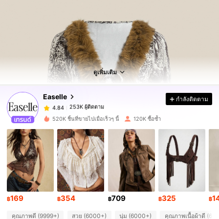
253K ผู้ติดตาม
4.84
253K ผู้ติดตาม
4.84
ดูเพิ่มเติม
Easelle
กำลังติดตาม
253K ผู้ติดตาม
4.84
n***o
จ่าย
1 วันที่ผ่านมา
520K ชิ้นที่ขายไปเมื่อเร็วๆ นี้
120K ซื้อซ้ำ
253K ผู้ติดตาม
4.84
253K ผู้ติดตาม
4.84
253K ผู้ติดตาม
4.84
169
354
709
325
1
฿
฿
฿
฿
฿
คุณภาพดี (9999+)
สวย (6000+)
นุ่ม (6000+)
คุณภาพเนื้อผ้าดี (60