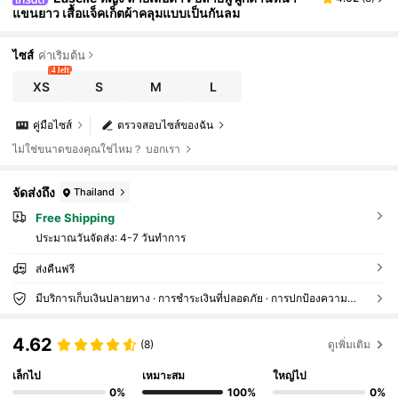
แขนยาว เสื้อแจ็คเก็ตผ้าคลุมแบบเป็นกันลม
ไซส์
ค่าเริ่มต้น
4 left
XS
S
M
L
คู่มือไซส์
ตรวจสอบไซส์ของฉัน
ไม่ใช่ขนาดของคุณใช่ไหม？ บอกเรา
จัดส่งถึง
Thailand
Free Shipping
ประมาณวันจัดส่ง:
4-7 วันทำการ
ส่งคืนฟรี
มีบริการเก็บเงินปลายทาง · การชำระเงินที่ปลอดภัย · การปกป้องความเป็นส่วนตัว
4.62
(8)
ดูเพิ่มเติม
เล็กไป
เหมาะสม
ใหญ่ไป
0%
100%
0%