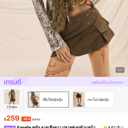
1/11
เสื้อโค้ทผู้หญิง
กระโปรงผู้หญิง
2
ไอเทม
259
-42%
฿
฿449
Easelle หญิง ลายเสือดาว ปลายพู่ ผูกด้านหน้า
4.62
(
8
)