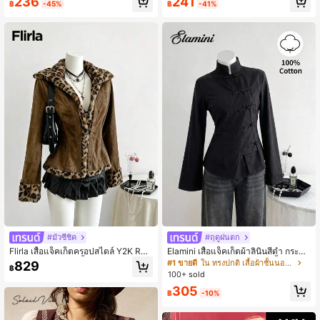
236
241
฿
-45%
฿
-41%
ล์ Y2k และ 2000s
#มั่วซีชิค
#ฤดูฝนตก
Flirla เสื้อแจ็คเก็ตครอปสไตล์ Y2K Retr
Elamini เสื้อแจ็คเก็ตผ้าลินินสีดำ กระดุม
o Varsity พร้อมปกเสื้อขนแกะสำหรับผู้
คอจีนด้านหน้าแบบเปิด ชายเสื้อไม่สมม
#1 ขายดี
ใน ทรงปกติ เสื้อผ้าชั้นนอกผู้หญิง
829
฿
หญิง, ทรงเข้ารูป, สำหรับฤดูใบไม้ร่วง/ฤ
าตร แขนยาว สำหรับผู้หญิง สไตล์จีนวิน
100+ sold
ดูหนาว
เทจฤดูใบไม้ร่วง/ฤดูหนาว ดีไซน์สำนักง
305
านวิชาการที่หรูหรา สวมใส่ได้ทุกวัน
฿
-10%