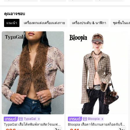
253K ผู้ติดตาม
4.84
คุณอาจชอบ
253K ผู้ติดตาม
4.84
แนะนำ
เครื่องตกแต่งเครื่องแต่งกาย
เครื่องประดับ & นาฬิกา
ชุดชั้นในแ
253K ผู้ติดตาม
4.84
253K ผู้ติดตาม
4.84
253K ผู้ติดตาม
4.84
TypaGal
Bloopia
TypaGal เสื้อโค้ทพิมพ์ลายสัตว์ขนเฟอร์
Bloopia เสื้อคาร์ดิแกนลายสก็อตจับจีบเ
เทียมสำหรับฤดูใบไม้ร่วง/ฤดูหนาว สไต
อวตะขอโลหะสำหรับผู้หญิง