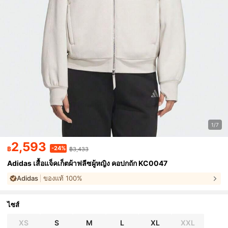
1/7
2,593
-24%
฿
฿3,433
Adidas เสื้อแจ็คเก็ตผ้าฟลีซผู้หญิง คอปกถัก KC0047
Adidas
ของแท้ 100%
ไซส์
XS
S
M
L
XL
XXL