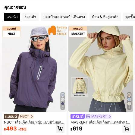
คุณอาจชอบ
แนะนำ
รองเท้า
กระเป๋าและกระเป๋าเดินทาง
บ้าน & ที่อยู่อาศัย
ชุดชั
7
4
NBCT
MASKERT
NBCT เสื้อแจ็คเก็ตผู้หญิงแบบมินิมอลสี
MASKERT เสื้อแจ็คเก็ตกันแดดสำหรับ
บล็อก มีฮู้ด น้ำหนักเบา มีหลายสีให้เลือ
ผู้หญิง น้ำหนักเบา ระบายอากาศได้ดี แ
493
619
฿
-79%
฿
ก เสื้อนอกแขนยาวแบบสบายๆ
ห้งเร็ว ทรงเอวสั้น สำหรับฤดูใบไม้ผลิ