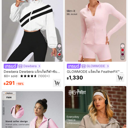
10
36
Dewbera
GLOWMODE
Dewbera Dewbera แจ็กเก็ตกีฬาซับซ้
GLOWMODE แจ็คเก็ต FeatherFit™ Sl
อนสี สำหรับฤดูใบไม้ผลิและใบไม้ร่วง มี
im-It แขนยาว ซิปรูด กระเป๋าปลอดภัย
60+ sold
(1000+)
1,330
฿
เชือกรูดปลายเสื้อ
แนวสตรีมไลน์ ผ้าคุณภาพสำหรับโยคะ
291
ใส่ได้ทุกวันในช่วงฤดูใบไม้ร่วง
฿
-19%