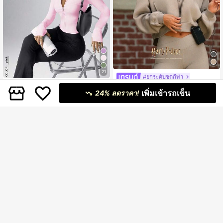
21
#ยกระดับชุดกีฬา
FWH
GLOWMODE เสื้อฮู้ดครอปแขนสั้น ผ้า
เพิ่มเข้ารถเข็น
24% ลดราคา!
ฟลีซ Hogwarts นุ่มสบาย น้ำหนักเบา ใ
1,330
FWH เสื้อแจ็กเก็ตโยคะแขนยาวสำหรับ
฿
ส่สบาย ใช้ในชีวิตประจำวัน Harry Pott
ผู้หญิง ทรงเข้ารูปเซ็กซี่ สไตล์มินิมอลแฟ
207
er
฿
-17%
ชั่น ยืดหยุ่น คอตั้งเล็กพร้อมซิป มีช่องสอ
ดนิ้วโป้ง เอวเล็กทรงสูง อเนกประสงค์ทุก
ฤดูกาล ช่วยกระชับเอวและลดสัดส่วน ส
ไตล์วินเทจไฮเอนด์ สตรีทหรูหรา สำหรั
บกีฬา วิ่ง ฟิตเนส กิจกรรมกลางแจ้ง เดิน
ทาง และออกเดท