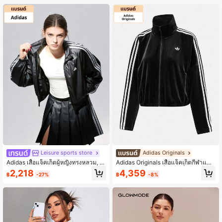
Leisure sports store
Adidas Originals
Adidas เสื้อแจ็คเก็ตผู้หญิงทรงหลวม, เสื้
Adidas Originals เสื้อแจ็คเก็ตกีฬาแขน
อแจ็คเก็ตบอมเบอร์ทอ, DCE WV SL J
ยาวลายทางปักสีบล็อกแฟชั่นผู้หญิง
2,218
4,359
฿
-27%
฿
-8%
KT, เสื้อคลุมกีฬาลำลองใส่สบาย, KS00
39