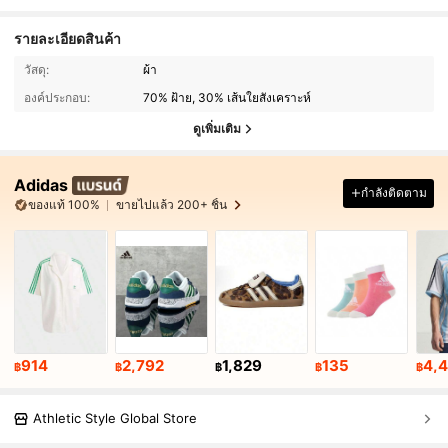
รายละเอียดสินค้า
วัสดุ:
ผ้า
องค์ประกอบ:
70% ฝ้าย, 30% เส้นใยสังเคราะห์
ดูเพิ่มเติม
Adidas
กำลังติดตาม
ของแท้ 100%
ขายไปแล้ว 200+ ชิ้น
914
2,792
1,829
135
4,
฿
฿
฿
฿
฿
Athletic Style Global Store