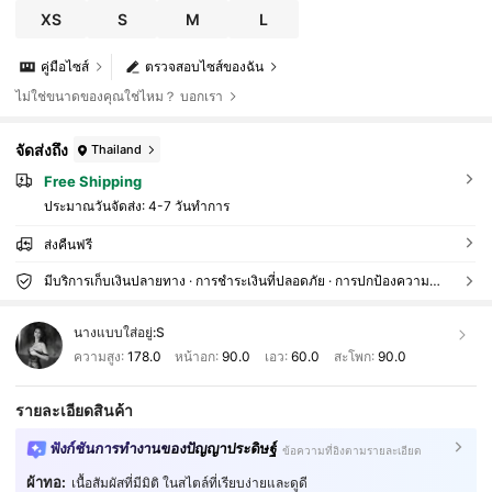
XS
S
M
L
คู่มือไซส์
ตรวจสอบไซส์ของฉัน
ไม่ใช่ขนาดของคุณใช่ไหม？ บอกเรา
จัดส่งถึง
Thailand
Free Shipping
ประมาณวันจัดส่ง:
4-7 วันทำการ
ส่งคืนฟรี
มีบริการเก็บเงินปลายทาง · การชำระเงินที่ปลอดภัย · การปกป้องความเป็นส่วนตัว
นางแบบใส่อยู่:
S
ความสูง:
178.0
หน้าอก:
90.0
เอว:
60.0
สะโพก:
90.0
รายละเอียดสินค้า
ฟังก์ชันการทำงานของปัญญาประดิษฐ์
ข้อความที่อิงตามรายละเอียด
ผ้าทอ:
เนื้อสัมผัสที่มีมิติ ในสไตล์ที่เรียบง่ายและดูดี