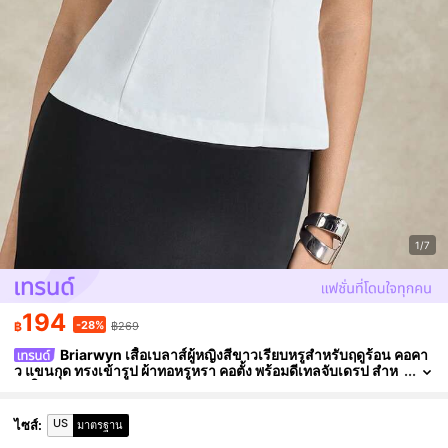
1/7
194
-28%
฿
฿269
Briarwyn เสื้อเบลาส์ผู้หญิงสีขาวเรียบหรูสำหรับฤดูร้อน คอคา
ว แขนกุด ทรงเข้ารูป ผ้าทอหรูหรา คอตั้ง พร้อมดีเทลจับเดรป สำห
รับใส่ทำงานออฟฟิศและธุรกิจ
US
ไซส์
:
มาตรฐาน