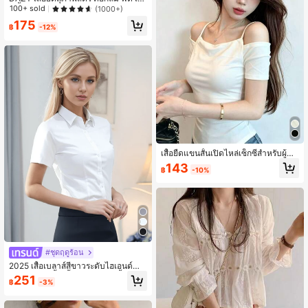
ว สั้น หรูหรา สีเทา ฤดูใบไม้ผลิ/ฤดูร้อน เ
100+ sold
(1000+)
หมาะสำหรับใส่ทำงาน
175
฿
-12%
เสื้อยืดแขนสั้นเปิดไหล่เซ็กซี่สำหรับผู้ห
ญิง ดีไซน์ไม่สมมาตร สไตล์มินิมอลชิค
143
฿
-10%
ลำลอง แมตช์ง่าย สำหรับฤดูร้อน สีขาว
#ชุดฤดูร้อน
2025 เสื้อเบลาส์สีขาวระดับไฮเอนด์สำ
หรับผู้หญิง, เสื้อเชิ้ตทำงานแขนสั้นสำหรั
251
฿
-3%
บฤดูร้อน