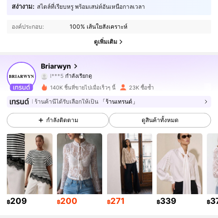
126K ผู้ติดตาม
4.84
สง่างาม:
สไตล์ที่เรียบหรู พร้อมเสน่ห์อันเหนือกาลเวลา
องค์ประกอบ:
100% เส้นใยสังเคราะห์
126K ผู้ติดตาม
4.84
ดูเพิ่มเติม
126K ผู้ติดตาม
4.84
Briarwyn
126K ผู้ติดตาม
4.84
140K ชิ้นที่ขายไปเมื่อเร็วๆ นี้
23K ซื้อซ้ำ
126K ผู้ติดตาม
4.84
ร้านค้านี้ได้รับเลือกให้เป็น
「ร้านเทรนด์」
กำลังติดตาม
ดูสินค้าทั้งหมด
126K ผู้ติดตาม
4.84
126K ผู้ติดตาม
4.84
126K ผู้ติดตาม
4.84
126K ผู้ติดตาม
4.84
209
200
271
339
3
฿
฿
฿
฿
฿