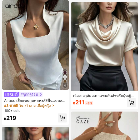
ทางไปทำงานและการออกเดท จากออฟ
ฟิศถึงเดท จากถนนในเมืองถึงการเดินท
างท่องเที่ยว อเนกประสงค์ การเดินทางไ
ปทำงาน ประจำวัน การประชุม การเจร
จาธุรกิจ ออฟฟิศประจำวัน เดท ดินเนอร์
พิธีรับปริญญา
4
#ชุดฤดูร้อน
เสื้อเบลาส์คอเต่าแขนสั้นสำหรับผู้หญิง
ดีไซน์สีพื้น สำหรับวันพักผ่อนฤดูร้อน
Airaco เสื้อแขนกุดคอหงส์สีพื้นแบบสบ
211
฿
-8%
ายๆสำหรับผู้หญิง
#3 ขายดี
ใน สง่างาม เสื้อผู้หญิง
100+ sold
219
฿