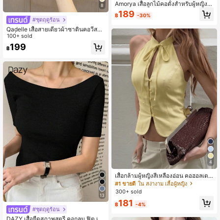
Amorya เสื้อลูกไม้คอตั้งสำหรับผู้หญิงฤ
8
ดูใบไม้ผลิ
189
฿
-30%
#ชุดฤดูร้อน
Qadelle เสื้อสายเดี่ยวผ้าซาตินคอวีสไต
ล์ฝรั่งเศสสุดเก๋ ประดับมุก สำหรับผู้หญิง
100+ sold
199
฿
4
เสื้อกล้ามผู้หญิงสีเหลืองอ่อน คอฮอลเตอ
ร์ผูกเชือก แบบกระดุมแถวเดียว เอวเข้า
#1 ขายดี
ใน สง่างาม เสื้อผู้หญิง
รูป เสื้อครอปแขนกุด แนะนำไซส์ S สำห
300+ sold
13
รับฤดูร้อน
181
฿
-4%
#ชุดฤดูร้อน
DAZY เสื้อยืดสุภาพสตรี คอกลม ฟิต เอ