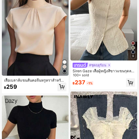
9
#ชุดฤดูร้อน
Siren Gaze เสื้อผู้หญิงสีขาวแขนกุดลา
ยเรขาคณิตทรงเข้ารูป กระดุมแถวเดียว
100+ sold
เสื้อเชิ้ตลำลองสำหรับฤดูร้อน สไตล์หรูห
เสื้อเบลาส์แขนสั้นคอจีนหรูหราสำหรับผู้
237
฿
-1%
รา เหมาะสำหรับใส่ไปทานบรันช์ หรือใ
หญิง - ผ้าซาตินสีขาวคมชัด, ใช้งานได้
259
฿
ส่ทำงาน สไตล์วินเทจแบบตะวันตก
หลากหลายสำหรับทำงาน, ปาร์ตี้, ฤดูใบ
ไม้ผลิ/ฤดูร้อน/ฤดูใบไม้ร่วง, สีพื้นคลาสสิ
ก, ดีไซน์กันรอยยับ, ทรงสวย