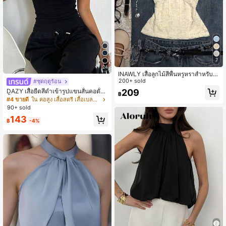
7
24
INAWLY เสื้อลูกไม้สีพื้นหรูหราสำหรับผู้
หญิง พร้อมตกแต่งโบว์, ฤดูร้อน
200+ sold
#ชุดฤดูร้อน
209
DAZY เสื้อยืดสีดำเข้ารูปแขนสั้นคอตั้งสี
฿
พื้นเรียบง่ายสำหรับผู้หญิงใส่สบายๆ สำ
#4 ขายดี
ใน คอสูง เสื้อสตรี เสื้อเบลาส์ & Tee
หรับใส่ทำงานในชีวิตประจำวัน, ฤดูร้อน
90+ sold
143
฿
-4%