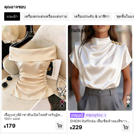
126K ผู้ติดตาม
4.84
คุณอาจชอบ
แนะนำ
เครื่องตกแต่งเครื่องแต่งกาย
เครื่องประดับ & นาฬิกา
ชุดชั้นในแ
126K ผู้ติดตาม
4.84
เสื้อเบลาส์ผ้าซาตินเปิดไหล่สำหรับผู้หญิ
#ชุดฤดูร้อน
ง, เสื้อเชิ้ตเข้ารูปเอวพลีทหรูหรา, เสื้อลำ
100+ sold
SHEIN Raffinéa เสื้อเชิ้ตลำลองสีขาวผ้
ลองสำหรับใส่ไปทำงาน
179
าซาตินสำหรับผู้หญิงในฤดูร้อน อเนกปร
229
฿
฿
ะสงค์ ตกแต่งกระดุมที่ไหล่ จีบที่ไหล่ เสื้อ
เชิ้ตแฟชั่นอเนกประสงค์ สำหรับการเดิน