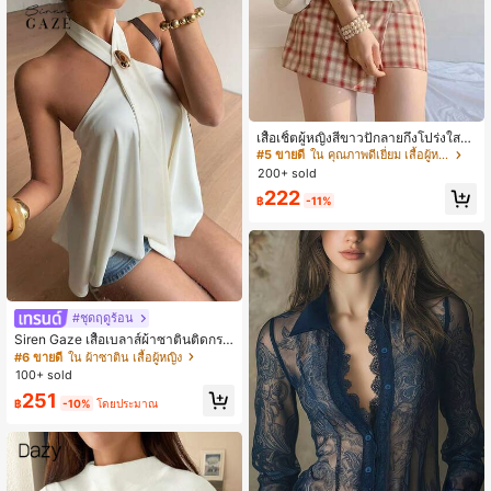
เสื้อเชิ้ตผู้หญิงสีขาวปักลายกึ่งโปร่งใสท
อ คอวีลึก แขนยาวปกติ ฤดูใบไม้ร่วง
#5 ขายดี
ใน คุณภาพดีเยี่ยม เสื้อผู้หญิง
200+ sold
222
฿
-11%
#ชุดฤดูร้อน
Siren Gaze เสื้อเบลาส์ผ้าซาตินติดกระ
ดุมเมทัลลิกสำหรับผู้หญิง, คอลเลกชันให
#6 ขายดี
ใน ผ้าซาติน เสื้อผู้หญิง
ม่ฤดูใบไม้ผลิ/ฤดูร้อน
100+ sold
251
฿
-10%
โดยประมาณ