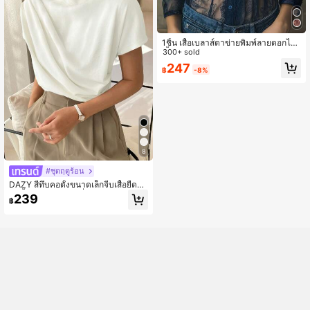
1ชิ้น เสื้อเบลาส์ตาข่ายพิมพ์ลายดอกไม้,
เสื้อผู้หญิงฤดูร้อนพิมพ์ลายลูกไม้ปะติด. เ
300+ sold
สื้อเบลาส์พิมพ์ลายดอกไม้อันหรูหรา, เสื้
247
฿
-8%
อเชิ้ตฤดูร้อนปะติดแฟชั่นสำหรับผู้หญิง,
เหมาะสำหรับชายหาด, โรงเรียน, ปาร์ตี
้, การเดินทางในฤดูใบไม้ผลิ, ฤดูร้อน, ฤ
ดูใบไม้ร่วง
8
#ชุดฤดูร้อน
DAZY สีทึบคอตั้งขนาดเล็กจีบเสื้อยืดแ
ขนสั้นลำลองฤดูร้อนที่เรียบง่าย
239
฿