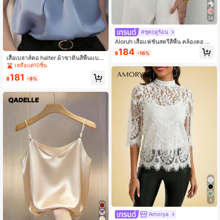
36
#ชุดฤดูร้อน
Aloruh เสื้อแฟชั่นสตรีสีพื้น คล้องคอ แต่
งจีบ สวมใส่ได้ทุกวัน สไตล์ลำลอง
184
฿
-16%
เสื้อเบลาส์คอ halter ผ้าซาตินสีพื้นแบบ
ผู้หญิง, เหมาะสำหรับสำนักงาน, ออกเด
เหลือแค่10ชิ้น
ทตอนเย็น, ชีวิตประจำวัน, งานเลี้ยงวันเ
181
กิด, วันหยุด, งานเลี้ยงน้ำชา, ฤดูร้อน
฿
-9%
5
Amorya