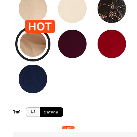
US
ไซส์
:
มาตรฐาน
3 left