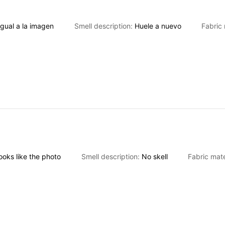
Igual
a
la
imagen
Smell description:
Huele
a
nuevo
Fabric 
ooks
like
the
photo
Smell description:
No
skell
Fabric mate