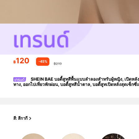
120
-45%
฿
฿219
SHEIN BAE บอดี้สูทสีพื้นแบบลำลองสำหรับผู้หญิง, เปิดหล
ทาง, ออกไปเที่ยวพักผ่อน, บอดี้สูทสีน้ำตาล, บอดี้สูทเปิดหลังสุดเซ็กซ
สี: สีกากี