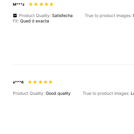
M***z
Product Quality:
Satisfecha
True to product images:
Fit:
Qued
ó
exacta
a***6
Product Quality:
Good
quality
True to product images:
L