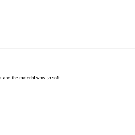
ck
and
the
material
wow
so
soft