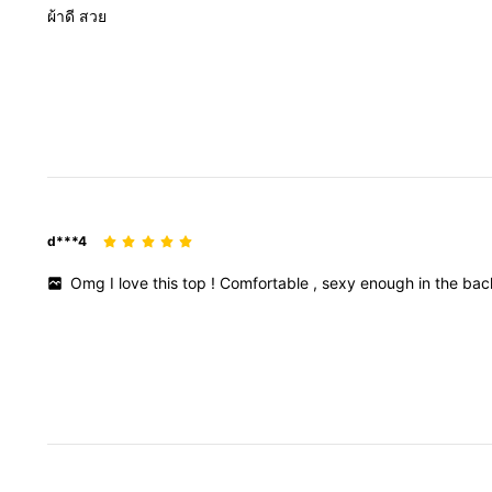
ผ้าดี
สวย
d***4
Omg
I
love
this
top
!
Comfortable
,
sexy
enough
in
the
ba