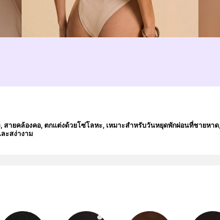
ัง, สายคล้องคอ, ตกแต่งด้วยโซ่โลหะ, เหมาะสำหรับวันหยุดพักผ่อนที่ชายหา
ี่และสง่างาม