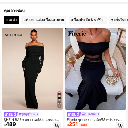
40K ผู้ติดตาม
4.81
คุณอาจชอบ
40K ผู้ติดตาม
4.81
แนะนำ
เครื่องตกแต่งเครื่องแต่งกาย
เครื่องประดับ & นาฬิกา
ชุดชั้นในแ
40K ผู้ติดตาม
4.81
40K ผู้ติดตาม
4.81
40K ผู้ติดตาม
4.81
5
#ชุดฤดูร้อน
Firerie
SHEIN BAE ชุดยาวไหล่เปิด แขนยาวสี
Firerie ชุดเดรสยาวเซ็กซี่สำหรับงานปา
489
251
พื้น แฟชั่นผู้หญิง, ชุดออกงานผู้หญิง, ชุด
ร์ตี้ออกเดทสุดโรแมนติกของผู้หญิง, สี
฿
฿
-40%
ปีใหม่ผู้หญิง, เสื้อผ้าคริสต์มาสผู้หญิง
ดำซีทรูเปิดไหล่เอวซีทรูเข้ารูป, ชุดเดรส