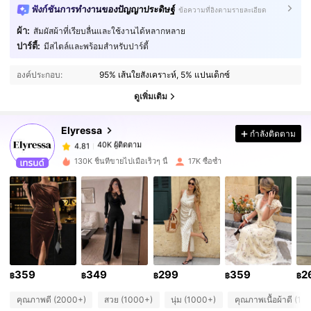
ฟังก์ชันการทำงานของปัญญาประดิษฐ์
ข้อความที่อิงตามรายละเอียด
ผ้า:
สัมผัสผ้าที่เรียบลื่นและใช้งานได้หลากหลาย
ปาร์ตี้:
มีสไตล์และพร้อมสำหรับปาร์ตี้
40K ผู้ติดตาม
4.81
องค์ประกอบ:
95% เส้นใยสังเคราะห์, 5% แปนเด็กซ์
ดูเพิ่มเติม
40K ผู้ติดตาม
4.81
Elyressa
กำลังติดตาม
40K ผู้ติดตาม
4.81
f***1
จ่าย
1 วันที่ผ่านมา
130K ชิ้นที่ขายไปเมื่อเร็วๆ นี้
17K ซื้อซ้ำ
40K ผู้ติดตาม
4.81
40K ผู้ติดตาม
4.81
40K ผู้ติดตาม
4.81
359
349
299
359
2
฿
฿
฿
฿
฿
คุณภาพดี (2000+)
สวย (1000+)
นุ่ม (1000+)
คุณภาพเนื้อผ้าดี (10