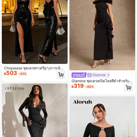
Chiquease ชุดเดรสราตรีทางการเข้ารู
503
ปผ่าสูง V ลึก สายสปาเก็ตตี้ เลื่อมสีดำ,
฿
-31%
Glamine
ชุดปาร์ตี้เย็นแวววาว/เซ็กซี่เปิดหลัง/ผู
Glamine ชุดเดรสเปิดไหล่สีดำสำหรับผู้
ก/โบว์/สลิมมิ่ง/ค็อกเทล
319
หญิง, ชุดเดรสยาวประดับระบาย, ชุดเด
฿
-40%
รสออกงานคอปกขนปุยหรูหรา