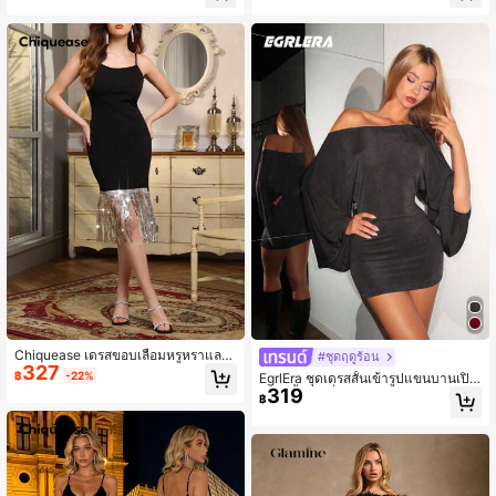
สำหรับวันหยุดพักผ่อนริมทะเล
Chiquease เดรสขอบเลื่อมหรูหราและ
#ชุดฤดูร้อน
327
ประณีตพร้อมรายละเอียดคัตเอาท์ ดีไซ
฿
-22%
EgrlEra ชุดเดรสสั้นเข้ารูปแขนบานเปิด
น์เปิดไหล่และปิดไหล่ เซ็กซี่และเข้ารูป
319
ไหล่สีพื้นแฟชั่นผู้หญิง
฿