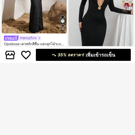
11
#ชุดฤดูร้อน
Opulessa เดรสถักสีพื้น แต่งลูกไม้ระบา
549
ย สำหรับผู้หญิง, สำหรับพักผ่อน
฿
Aloruh
เพิ่มเข้ารถเข็น
35% ลดราคา!
Aloruh ชุดปาร์ตียาว ตัวเข้ารูป บ่าเปิด
239
ตกแต่งโลหะเหลาะ สีดำ สำหรับฤดูใบไ
฿
-42%
ม้ร่วง/ฤดูหนาว สำหรับสตรี