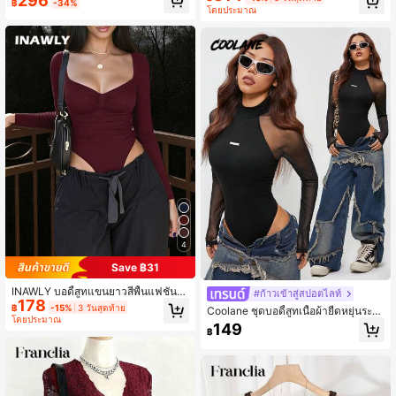
296
฿
-34%
าร์ตี้, จิบชายามบ่าย, เทศกาลดนตรี, ชา
โดยประมาณ
ยหาด, ชุดฤดูร้อน, โบฮีเมียน, โครเชต์,
ผ้าลินิน
4
Save ฿31
INAWLY บอดี้สูทแขนยาวสีพื้นแฟชั่น
#ก้าวเข้าสู่สปอตไลท์
178
สำหรับผู้หญิง, ฤดูใบไม้ร่วง
฿
-15%
3 วันสุดท้าย
Coolane ชุดบอดี้สูทเนื้อผ้ายืดหยุ่นระบ
โดยประมาณ
ายอากาศได้ สำหรับสตรี ในช่วงฤดูใบไ
149
฿
ม้ผลิ/ฤดูร้อน งานเทศกาลดนตรี งานปา
ร์ตี้ วาเลนไทน์