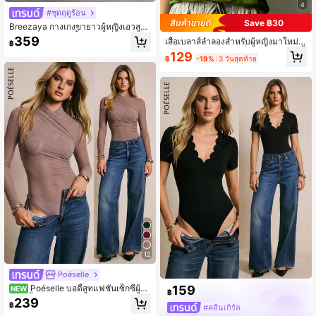
4
#ชุดฤดูร้อน
Save ฿30
Breezaya กางเกงขายาวผู้หญิงเอวสูงท
รงหลวมขากว้างสีพื้นสไตล์ฝรั่งเศส แฟ
359
เสื้อเบลาส์ลำลองสำหรับผู้หญิงมาใหม่ช่
฿
ชั่นหรูหรา เหมาะสำหรับฤดูใบไม้ผลิ ฤดู
วงฤดูร้อน แต่งระบายที่คอและข้อมือ, เสื้
129
ร้อน ฤดูใบไม้ร่วง ฤดูหนาว วันหยุด การ
฿
-19%
3 วันสุดท้าย
อเชิ้ตสีพื้นหรูหราหลากหลายสไตล์สำหรั
เดินทางไปทำงาน การสวมใส่ประจำวัน
บทำงาน, บ้าน, วันหยุดพักผ่อน
งานปาร์ตี้ ชายหาด ลำลอง โรแมนติก ก
ารออกเดท อเนกประสงค์
12
Poéselle
159
Poéselle บอดี้สูทแฟชั่นเซ็กซี่ผู้ห
NEW
฿
ญิง สีพื้น แต่งรูด แขนยาว
239
฿
#คลีนเกิร์ล