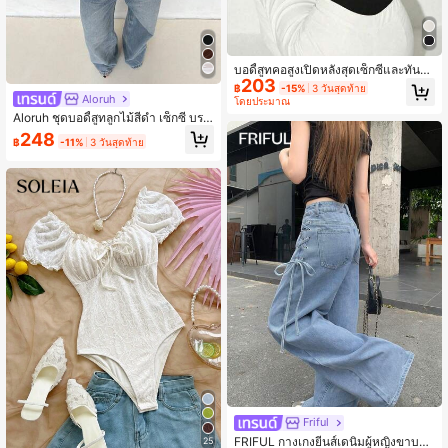
บอดี้สูทคอสูงเปิดหลังสุดเซ็กซี่และทันส
203
มัย, ดีไซน์ใหม่สำหรับฤดูใบไม้ผลิ/ฤดูร้อ
฿
-15%
3 วันสุดท้าย
น เน้นส่วนโค้งเว้า สีดำ
Aloruh
โดยประมาณ
Aloruh ชุดบอดี้สูทลูกไม้สีดำ เซ็กซี่ บรา
คัพ ผ้าตาข่ายต่อผ้า
248
฿
-11%
3 วันสุดท้าย
Friful
FRIFUL กางเกงยีนส์เดนิมผู้หญิงขาบาน
25