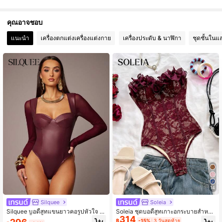
6.6K ผู้ติดตาม
4.76
คุณอาจชอบ
แนะนำ
เครื่องตกแต่งเครื่องแต่งกาย
เครื่องประดับ & นาฬิกา
ชุดชั้นในแ
6.6K ผู้ติดตาม
4.76
14
Silquee
Soleia
Silquee บอดี้สูทแขนยาวคอรูปหัวใจ ห
Soleia ชุดบอดี้สูทเกาะอกระบายสำหรับ
314
นัง PU สีพื้นสำหรับผู้หญิง, ฤดูใบไม้ร่วง
ผู้หญิง, เหมาะสำหรับวันหยุดพักผ่อน, ป
฿
-15%
3 วันสุดท้าย