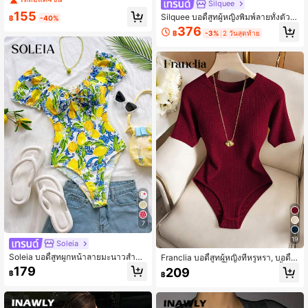
Silquee
วงเอว ลายข้าวหลามตัด ตาข่ายปะติด
155
Silquee บอดี้สูทผู้หญิงพิมพ์ลายทั้งตัวแ
ยืดได้ บอดี้สูทสำหรับผู้หญิง
฿
-40%
บบจีบ ลำลองสำหรับใส่ประจำวัน
376
฿
-3%
2 วันสุดท้าย
7
19
Soleia
Soleia บอดี้สูทผูกหน้าลายมะนาวสำหรั
Franclia บอดี้สูทผู้หญิงที่หรูหรา, บอดี้สู
บผู้หญิง, ชุดสำหรับวันหยุด
ทแบบสบายๆ, บอดี้สูทคอกลม, บอดี้สูทแ
179
209
฿
฿
ขนสั้นสำหรับใส่ประจำวัน