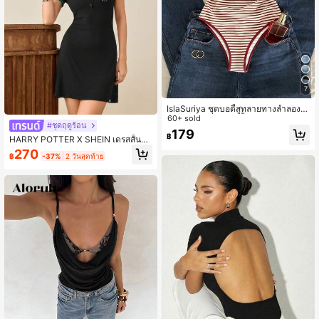
7
IslaSuriya ชุดบอดี้สูทลายทางลำลอง
สำหรับผู้หญิง ชุดบอดี้สูทลายทางสีแดง
60+ sold
#ชุดฤดูร้อน
เสื้อกล้ามบอดี้สูท ชุดบอดี้สูทผู้หญิง ชุดบ
179
฿
อดี้สูทวินเทจสีเบอร์กันดีลายทาง สายเดี่
HARRY POTTER X SHEIN เดรสสั้นลำ
ยวเข้ารูป ชุดบอดี้สูทผู้หญิง เซ็กซี่ เอวสูง
ลองสำหรับผู้หญิง ลายทาง 2 In 1 แบบแ
270
฿
-37%
2 วันสุดท้าย
สกินนี่ เสื้อสายเดี่ยว
พตช์เวิร์ก สำหรับใส่ประจำวัน