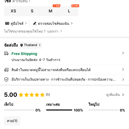
ไซส์
ค่าเริ่มต้น
7 left
8 left
XS
S
M
L
คู่มือไซส์
ตรวจสอบไซส์ของฉัน
ไม่ใช่ขนาดของคุณใช่ไหม？ บอกเรา
จัดส่งถึง
Thailand
Free Shipping
ประมาณวันจัดส่ง:
4-7 วันทำการ
สินค้าในหมวดหมู่นี้ไม่สามารถส่งคืนหรือแลกเปลี่ยนได้
มีบริการเก็บเงินปลายทาง · การชำระเงินที่ปลอดภัย · การปกป้องความเป็นส่วนตัว
5.00
(1)
ดูเพิ่มเติม
เล็กไป
เหมาะสม
ใหญ่ไป
0%
100%
0%
สวย
(1)