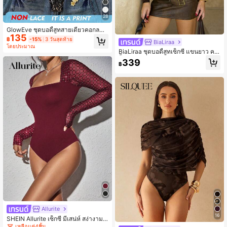
28
GlowEve ชุดบอดี้สูทสายเดี่ยวคอกลมล
135
าย Loral สำหรับผู้หญิง ทรงเข้ารูปกระชั
฿
-15%
3 วันสุดท้าย
BiaLiraa
บสัดส่วน ใส่สบายสำหรับทุกวัน เลเยอร์
โดยประมาณ
พื้นฐานลำลอง ฤดูร้อน 2026 ใหม่ ชุดว่
BiaLiraa ชุดบอดี้สูทเซ็กซี่ แขนยาว คอเ
ายน้ำสำหรับผู้หญิง
สื้อรูปหัวใจ แต่งลูกไม้ลายดอกไม้ สำหรั
339
฿
บผู้หญิง
Allurite
16
SHEIN Allurite เซ็กซี่ มีเสน่ห์ สง่างาม
& หรูหรา ใส่ได้ทุกวัน แขนยาว เข้ารูปช่
เหลือแค่4ชิ้น