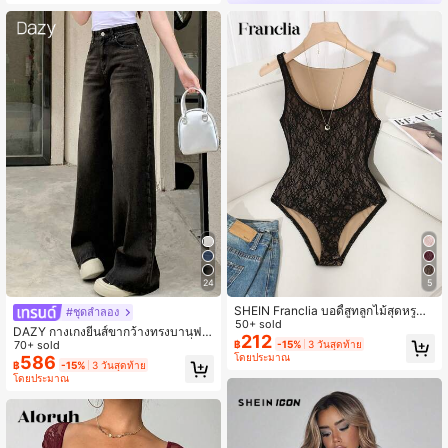
5
24
SHEIN Franclia บอดี้สูทลูกไม้สุดหรูสำ
#ชุดลำลอง
หรับผู้หญิง, สำหรับออกเดทและวันหยุด,
50+ sold
DAZY กางเกงยีนส์ขากว้างทรงบานฟอ
ฤดูร้อน
212
กสี,กางเกงยีนส์ทรงหลวม Y2k เอวต่ำ ก
70+ sold
฿
-15%
3 วันสุดท้าย
โดยประมาณ
างเกงยีนส์โรงเรียน
586
฿
-15%
3 วันสุดท้าย
โดยประมาณ