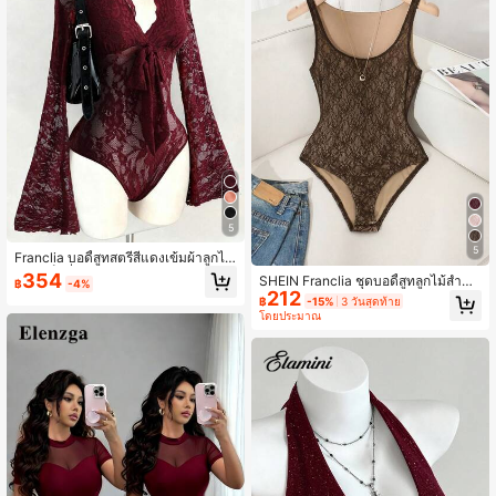
5
5
Franclia บอดี้สูทสตรีสีแดงเข้มผ้าลูกไม้
สีเทาเซ็กซี่และมีสไตล์เข้ารูปคอวีลึกแข
354
SHEIN Franclia ชุดบอดี้สูทลูกไม้สำหรั
฿
-4%
นยาวแขนบานคอปกและแขนเสื้อแต่งลู
212
บผู้หญิง, สง่างาม, สำหรับออกเดท/พักผ่
฿
-15%
3 วันสุดท้าย
กไม้ผูกด้านหน้าชุดวันวาเลนไทน์บอดี้สู
อน, ฤดูร้อน
โดยประมาณ
ทสตรีหรูหราบอดี้สูทสตรีสีแดงบอดี้สูทป
าร์ตี้สตรีบอดี้สูทชายหาดสตรีชุดออกงา
นสตรีบอดี้สูทสไตล์มิลเลนเนียลชุดวันเกิ
ดสตรีบอดี้สูทสีเบอร์กันดีบอดี้สูทเซ็กซี่
สำหรับสตรีบอดี้สูทสีแดงเข้ม