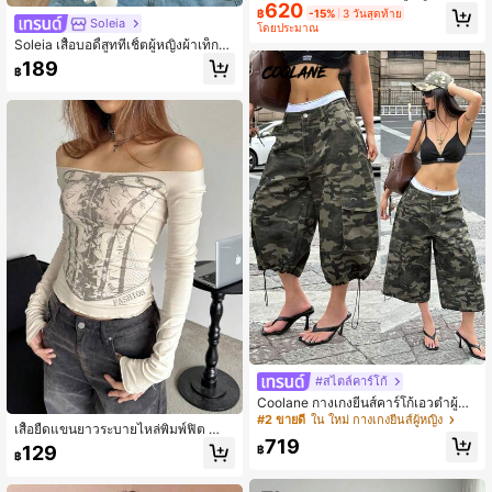
620
หลวมลำลองมีรูร้อยเชือกด้านข้างสำหรั
฿
-15%
3 วันสุดท้าย
บโรงเรียน
Soleia
โดยประมาณ
Soleia เสื้อบอดี้สูททีเชิ้ตผู้หญิงผ้าเท็กซ์เ
จอร์ แขนกลีบดอกไม้ สีครีมขาว สไตล์โ
189
฿
บฮีเมียนหรูหรา ลุคทรอปิคอล สำหรับใส่
ไปโรงเรียนใหม่ ลำลอง วันหยุดพักผ่อน
สไตล์เวสเทิร์น งานแต่งริมหาด ชุดแขก
รับเชิญงานแต่ง งานรับปริญญา บรันช์
วันเซนต์แพทริก ฤดูใบไม้ผลิ อีสเตอร์ แล
ะเทศกาลดนตรี
#สไตล์คาร์โก้
Coolane กางเกงยีนส์คาร์โก้เอวต่ำผู้ห
ญิงทรงเบอร์มิวดาขาบานผ้าฝ้ายสไตล์แ
#2 ขายดี
ใน ใหม่ กางเกงยีนส์ผู้หญิง
เสื้อยืดแขนยาวระบายไหล่พิมพ์ฟิต สำห
คปรี ลายกราฟิกพรางลายคาวเกิร์ล Y2
719
รับผู้หญิง
K ลุคสตรีทแวร์ลำลองสำหรับใส่ออกไปเ
129
฿
฿
ที่ยวและคอนเสิร์ตฤดูร้อน