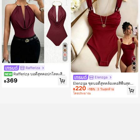
11
Rafferiza
Rafferiza บอดี้สูทคอปกโลหะสีน้ำ
NEW
Elenzga
ตาลสไตล์เซ็กซี่สำหรับผู้หญิง, ทำจากผ้า
369
฿
ทิ้งตัวเรียบเนียน, จับคู่กับแหวนคอปกโล
Elenzga ชุดบอดี้สูทคล้องคอสีพื้นสุดหรู
หะ, จีบหน้าอกและรูปทรงบอดี้สูทเข้ารู
220
สำหรับผู้หญิง, ฤดูร้อน
฿
-15%
3 วันสุดท้าย
ป, ผสมผสานความซับซ้อนและเสน่ห์เซ็
โดยประมาณ
กซี่, เหมาะสำหรับงานปาร์ตี้, ออกเดท ห
รือโอกาสกึ่งทางการ, เป็นชิ้นส่วนที่หลา
กหลายในหมวดหมู่บอดี้สูทคอปกสไตล์ผู้
ใหญ่, ชุดตกแต่งโลหะสีน้ำตาล, และสิน
ค้าเก๋ไก๋เข้ารูปเพรียวบาง