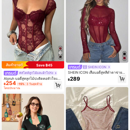
Save ฿45
SHEIN ICON
SHEIN ICON เสื้อบอดี้สูทสีดำตาข่ายค
#สไตล์ลูกไม้และผ้าโปร่ง
อสูง
289
Aloruh บอดี้สูทลูกไม้ปะติดคอหัวใจแข
฿
254
นสั้นสำหรับผู้หญิง
฿
-15%
3 วันสุดท้าย
โดยประมาณ