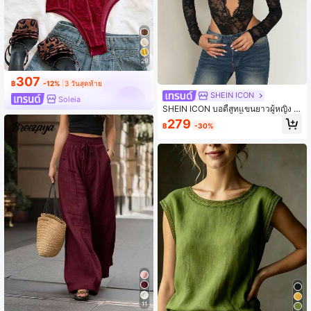
29
307
฿
-12%
3 วันสุดท้าย
SHEIN ICON
Soleia
SHEIN ICON บอดี้สูทแขนยาวผู้หญิง Y
2k สไตล์โกธิค สีดำ สีพื้น ผ้าลูกไม้ต่อผ้า
279
฿
-30%
ซีทรู เซ็กซี่ ฉลุลาย สำหรับใส่ไปคลับ
11