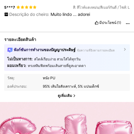
5***7
สี: สีไวท์แดงหม่น/สีเบอร์กันดี / ไซส์: L
Descrição do cheiro:
Muito
lindo
...
adorei
มีประโยชน์
(1)
รายละเอียดสินค้า
ฟังก์ชันการทำงานของปัญญาประดิษฐ์
ข้อความที่อิงตามรายละเอียด
ไม่เป็นทางการ:
สไตล์เรียบง่าย สวมใส่ได้ทุกวัน
ผอมเพรียว:
ทรงสลิมฟิตพร้อมเส้นสายที่ดูสะอาดตา
วัสดุ:
หนัง PU
องค์ประกอบ:
95% เส้นใยสังเคราะห์, 5% แปนเด็กซ์
ดูเพิ่มเติม