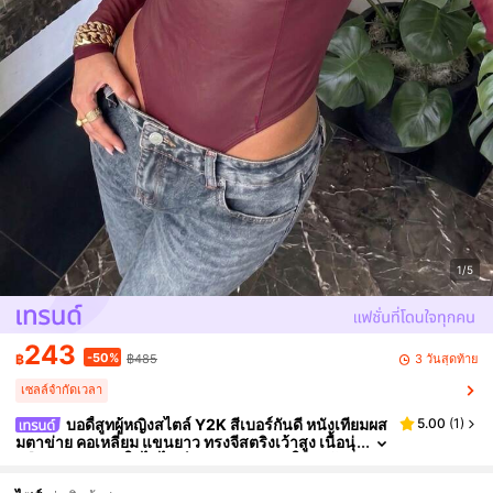
1/5
243
-50%
3 วันสุดท้าย
฿
฿485
เซลล์จำกัดเวลา
บอดี้สูทผู้หญิงสไตล์ Y2K สีเบอร์กันดี หนังเทียมผส
5.00
(
1
)
มตาข่าย คอเหลี่ยม แขนยาว ทรงจีสตริงเว้าสูง เนื้อนุ่
มยืดหยุ่น สำหรับใส่ไปไนท์คลับและลำลองในฤดูร้อน