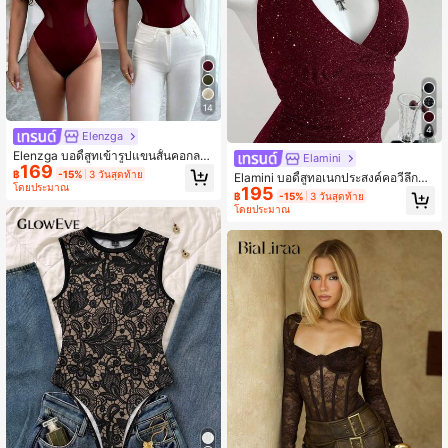
14
4
Elenzga
Elenzga บอดี้สูทเข้ารูปแขนสั้นคอกลม
Elamini
169
ผ้าตาข่ายสีดำหรูหราสำหรับผู้หญิง, ฤดู
฿
-15%
3 วันสุดท้าย
Elamini บอดี้สูทอเนกประสงค์คอวีลึกแบ
ใบไม้ผลิ/ฤดูร้อน
โดยประมาณ
195
บไขว้ จับจีบ เหมาะสำหรับฤดูใบไม้ผลิ
฿
-15%
3 วันสุดท้าย
ฤดูร้อน ฤดูใบไม้ร่วงและฤดูหนาว
โดยประมาณ