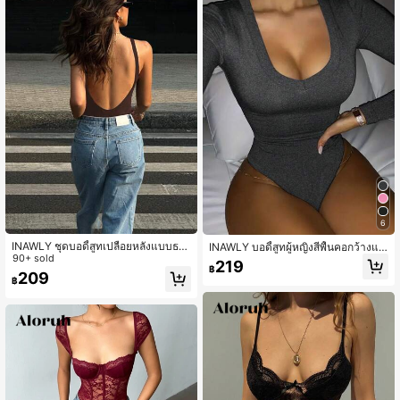
6
INAWLY ชุดบอดี้สูทเปลือยหลังแบบธรร
INAWLY บอดี้สูทผู้หญิงสีพื้นคอกว้างแข
มดาของผู้หญิงสวมใส่ทุกวัน
90+ sold
นยาวสำหรับฤดูใบไม้ร่วง
219
฿
209
฿