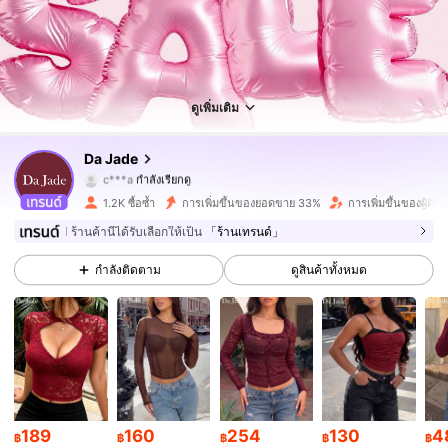
6.6K ผู้ติดตาม
4.76
6.6K ผู้ติดตาม
4.76
ดูเพิ่มเติม
6.6K ผู้ติดตาม
4.76
Da Jade
6.6K ผู้ติดตาม
4.76
1.2K ซื้อซ้ำ
การเพิ่มขึ้นของยอดขาย 33%
การเพิ่มขึ้นของผู้ติ
6.6K ผู้ติดตาม
4.76
ร้านค้านี้ได้รับเลือกให้เป็น
「ร้านเทรนด์」
กำลังติดตาม
ดูสินค้าทั้งหมด
6.6K ผู้ติดตาม
4.76
6.6K ผู้ติดตาม
4.76
6.6K ผู้ติดตาม
4.76
6.6K ผู้ติดตาม
4.76
189
160
254
130
4
฿
฿
฿
฿
฿