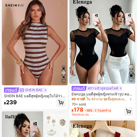
14
17
#ก้าวเข้าสู่สปอตไลท์
SHEIN BAE
Elenzga บอดี้สูทผู้หญิงทรงเข้ารูป คอก
SHEIN BAE บอดี้สูทผู้หญิงฤดูใบไม้ร่วง
ลม แขนสั้น ผ้าตาข่ายสีดำตัดสี สไตล์ห
#6 ขายดี
ใน สง่างาม ชุดจั๊มสูทและบอดี้สูทผู้หญิง
คอปลอม จับจีบ แขนกุด ทรงเข้ารูป
239
รูหรา สำหรับฤดูใบไม้ผลิ/ฤดูร้อน
฿
70+ sold
178
฿
-15%
3 วันสุดท้าย
โดยประมาณ