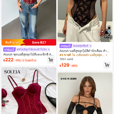
5
Save ฿27
#เดทสุดชิลล์
#สไตล์ลูกไม้และผ้าโปร่ง
Aloruh บอดี้สูทลูกไม้สีดำปักเลื่อม สำหรั
Aloruh ชุดบอดี้สูทลูกไม้สีแดงเซ็กซี่ An
บโอกาสพิเศษ ชุดชั้นในเจ้าสาว คืนวันแ
#3 ขายดี
ใน เปลือยหลัง บอดี้สูทผู้หญิง
ker
ต่งงาน ฮันนีมูน สง่างาม เก๋ไก๋ ใส่ซ้ำได้
222
100+ sold
฿
-11%
3 วันสุดท้าย
วันหยุดพักผ่อนริมชายหาด สตรีท แฟชั่
129
นที่ทำให้รูปร่างดูดี มีเสน่ห์ เย้ายวนใจ
฿
-41%
สำหรับออกเดทวันวาเลนไทน์ เซ็กซี่