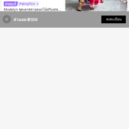
#ชุดฤดูร้อน
Modelyn ชุดเดรสลายดอกไม้ฝรั่งเศส พิ
350
มพ์ลายเงาไม้ไผ่และดอกไม้ ลายกระดอ
฿
-10%
2 วันสุดท้าย
#ชุดฤดูร้อน
งเต่า แฟชั่นผู้หญิง คอสี่เหลี่ยม แขนสั้น
โดยประมาณ
ส่วนลด ฿100
เพิ่มเข้ารถเข็น
ลงทะเบียน
11% ลดราคา!
Rafferiza ชุดยาวพิมพ์ลาย สวยหรู สำห
ชายระบายปะติดปะต่อ
355
รับสตรี
฿
-11%
2 วันสุดท้าย
8
KeKe Bloomly ชุดเดรสผู้หญิงทรงเอไล
332
น์หรูหรา แขนพอง ตกแต่งโบว์ ดีไซน์คัล
7
฿
-10%
2 วันสุดท้าย
เลอร์บล็อก เดรสแฟชั่นมิดิ สำหรับวันหยุ
โดยประมาณ
#ชุดฤดูร้อน
ด สีดำ ฤดูร้อน
Modelyn ชุดเดรสพิมพ์ลายดอกไม้แฟชั่