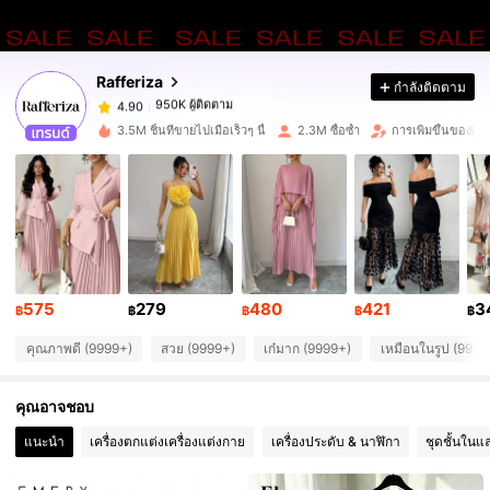
950K ผู้ติดตาม
4.90
Rafferiza
กำลังติดตาม
950K ผู้ติดตาม
4.90
3.5M ชิ้นที่ขายไปเมื่อเร็วๆ นี้
2.3M ซื้อซ้ำ
การเพิ่มขึ้นของผู้
950K ผู้ติดตาม
4.90
950K ผู้ติดตาม
4.90
575
279
480
421
3
950K ผู้ติดตาม
4.90
฿
฿
฿
฿
฿
คุณภาพดี (9999+)
สวย (9999+)
เก๋มาก (9999+)
เหมือนในรูป (9999
950K ผู้ติดตาม
4.90
คุณอาจชอบ
แนะนำ
เครื่องตกแต่งเครื่องแต่งกาย
เครื่องประดับ & นาฬิกา
ชุดชั้นในแ
950K ผู้ติดตาม
4.90