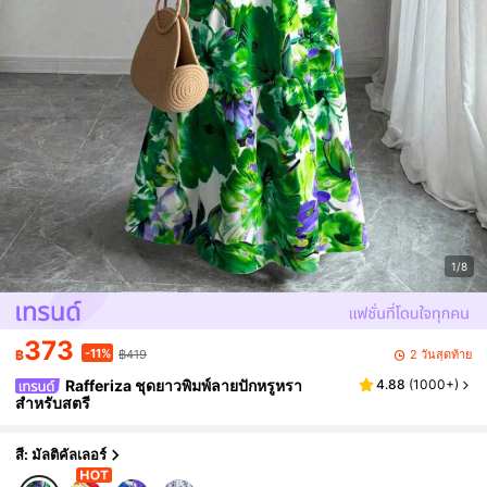
1/8
373
-11%
2 วันสุดท้าย
฿
฿419
Rafferiza ชุดยาวพิมพ์ลายปักหรูหรา
4.88
(
1000+
)
สำหรับสตรี
สี: มัลติคัลเลอร์