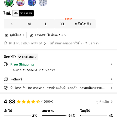
US
ไซส์
:
มาตรฐาน
8 left
S
M
L
XL
พลัสไซส์
คู่มือไซส์
ตรวจสอบไซส์ของฉัน
ไม่ใช่ขนาดของคุณใช่ไหม？ บอกเรา
94%
พบว่ามีขนาดที่พอดี
จัดส่งถึง
Thailand
Free Shipping
ประมาณวันจัดส่ง:
4-7 วันทำการ
ส่งคืนฟรี
มีบริการเก็บเงินปลายทาง · การชำระเงินที่ปลอดภัย · การปกป้องความเป็นส่วนตัว
4.88
(1000+)
ดูเพิ่มเติม
เล็กไป
เหมาะสม
ใหญ่ไป
2%
94%
4%