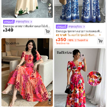
5
#ชุดฤดูร้อน
Elenzga เดรสยาวพิมพ์ลายดอกไม้เข้ารู
#ชุดฤดูร้อน
349
ปที่คอวี สำหรับผู้หญิง สำหรับฤดูใบไม้ผ
฿
Elenzga ชุดกลางเอวยาวแขนพองพิมพ์
ลิ/ฤดูร้อน สง่างามสำหรับฤดูใบไม้ผลิ/ฤ
ลายดอกไม้ตำแหน่งที่ถักสีฟ้าและขาวแ
#2 ขายดี
ใน ดอกไม้ ชุดแม็กซี่เดรสผู้หญิง
ดูร้อน/ฤดูใบไม้ร่วง/ฤดูหนาว เสื้อผ้าสตรี
ฟชั่นใหม่หวาน สไตล์กลางตะวันออกที่
350
คอนเสิร์ต เครื่องแต่งกายอย่างสง่างาม เ
฿
-10%
2 วันสุดท้าย
ควบคุมได้และมีความเรียบหรู
ดรสราตรี เหมาะสำหรับทุกวัน เดินทางไ
โดยประมาณ
ปทำงาน ฤดูเข้าพิธีวิวาห์/เทศกาลดนตรี
16