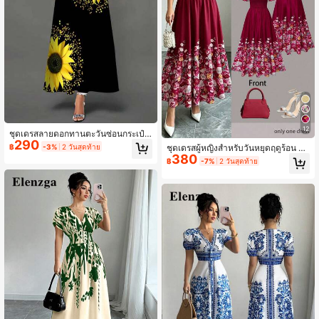
12
ชุดเดรสลายดอกทานตะวันซ่อนกระเป๋า
290
ชุดลำลองสำหรับวันหยุดพักผ่อน ฤดูร้อน
฿
-3%
2 วันสุดท้าย
ชุดเดรสผู้หญิงสำหรับวันหยุดฤดูร้อน ลา
สีดำหรูหรา
380
ยดอกไม้พิมพ์สีสดใส ดีไซน์ต่อผ้าช่วงเอ
฿
-7%
2 วันสุดท้าย
ว สไตล์หรูหรา เหมาะเป็นของขวัญวันห
ยุด