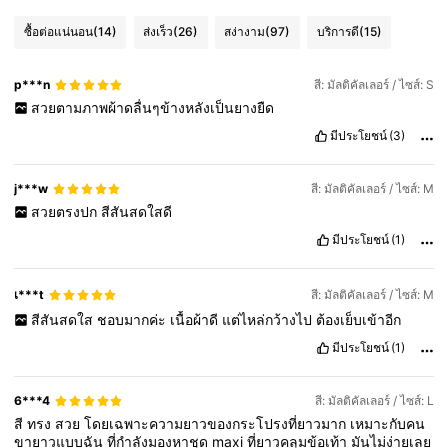
ซื้อต่อแน่นอน
(14)
ส่งเร็ว
(26)
สง่างาม
(97)
บริการดี
(15)
p***n
สี: มัลติคัลเลอร์ / ไซส์: S
สวยตามภาพผ้าดลื่นๆข้างหลังเป็นยางยืด
มีประโยชน์
(3)
j***w
สี: มัลติคัลเลอร์ / ไซส์: M
สวยตรงปก
สีสันสดใสดี
มีประโยชน์
(1)
เ***t
สี: มัลติคัลเลอร์ / ไซส์: M
สีสันสดใส
ชอบมากค่ะ
เนื้อผ้าดี
แต่ไหล่กว้างไป
ต้องเย็บเข้าอีก
มีประโยชน์
(1)
6***4
สี: มัลติคัลเลอร์ / ไซส์: L
สี
ทรง
สวย
โดยเฉพาะความยาวของกระโปรงที่ยาวมาก
เหมาะกับคน
ขายาวแบบฉัน
ที่กำลังมองหาชุด
maxi
ที่ยาวคลุมข้อเท้า
มันไม่ง่ายเลย