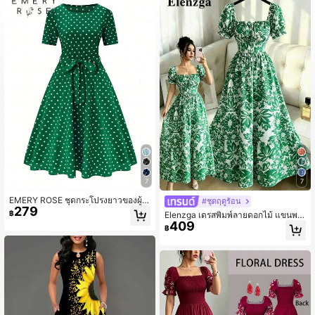
950K ผู้ติดตาม
4.90
950K ผู้ติดตาม
4.90
950K ผู้ติดตาม
4.90
7
7
EMERY ROSE ชุดกระโปรงยาวของผู้ห
#ชุดฤดูร้อน
279
ญิงพิมพ์ลายจุดพร้อมเข็มขัด
฿
Elenzga เดรสพิมพ์ลายดอกไม้ แขนพอ
409
ง ผูกด้านหน้า เปิดหลัง รัดเอว ใหม่ สวย
฿
หรูและเก๋ สำหรับวันหยุด เดทสบายๆ ช่ว
ยให้รูปร่างดูดีและผอมลง