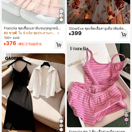
Franclia ชุดเสื้อเบลาส์แขนกุดผูกหน้า
GlowEve ชุดเซ็ตเสื้อสายเดี่ยวพิมพ์ลาย
399
สำหรับผู้หญิงจับคู่กับกระโปรงชายระบา
ดอกไม้และมินิสเกิร์ต 2 ชิ้น สำหรับผู้หญิ
#2 ขายดี
ใน นัวเนีย ชุดประสานงานสตรี
฿
ยเป็นชั้น, ชุดลำลองสำหรับฤดูร้อน, ชุดสี
ง, ชุดแฟชั่นสำหรับวันหยุดพักผ่อน
100+ sold
ชมพู
376
฿
-8%
3 วันสุดท้าย
9
Franclia ชุด 2 ชิ้น เสื้อสายเดี่ยวลายทา