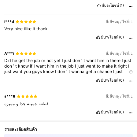
มีประโยชน์
(1)
i***d
สี: สีชมพู / ไซส์: L
Very
nice
ilike
it
thank
มีประโยชน์
(0)
A***i
สี: สีชมพู / ไซส์: L
Did
he
get
the
job
or
not
yet
I
just
don
’
t
want
him
in
there
I
just
don
’
t
know
if
I
want
him
in
the
job
I
just
want
to
make
it
right
I
just
want
you
guys
know
I
don
’
t
wanna
get
a
chance
I
just
wanna
be
with
you
guys
I
want
him
out
there
with
us
มีประโยชน์
(0)
s***8
สี: สีชมพู / ไซส์: L
قطعة
جميلة
جدا
و
مميزة
มีประโยชน์
(0)
รายละเอียดสินค้า