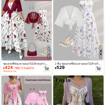
12K ผู้ติดตาม
4.87
12K ผู้ติดตาม
4.87
12K ผู้ติดตาม
4.87
12K ผู้ติดตาม
4.87
8
27
ชุดเดรสชีฟองลายดอกไม้เล็กหรูหราสำ
2 ชิ้น ชุดเดรสชีฟองลายดอกไม้สำหรับผู้
424
529
หรับผู้หญิงพร้อมผ้าคลุมไหล่, ชุด 2 ชิ้น
หญิง & ชุดออกเดทสุดโรแมนติกหรูหรา
฿
-15%
3 วันสุดท้าย
฿
12K ผู้ติดตาม
4.87
ฤดูใบไม้ผลิ ฤดูร้อน
สำหรับฤดูร้อนและฤดูใบไม้ผลิ
โดยประมาณ