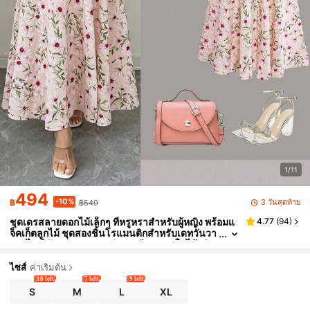
1/11
494
-10%
3 วันสุดท้าย
฿
฿549
ชุดเดรสลายดอกไม้เล็กๆ ที่หรูหราสำหรับผู้หญิง พร้อมแ
4.77
(
94
)
จ็คเก็ตลูกไม้ ชุดสองชิ้นโรแมนติกสำหรับเดทวันวา
เลนไทน์ วันหยุด ชุดสูทสง่างามสีชมพูฤดูใบไม้ผลิแ
ละฤดูร้อน
ไซส์
ค่าเริ่มต้น
10 left
7 left
9 left
S
M
L
XL