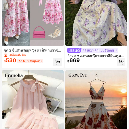
ชุด 2 ชิ้นสำหรับผู้หญิง คาร์ดิแกนผ้าชีฟ
#โรแมนติกแบบอังกฤษ
อง + ชุดเดรสพิมพ์ลาย, ลายดอกไม้พิมพ์
เหลือแค่7ชิ้น
Feyla ชุดเดรสสตรีแขนยาวสีพื้นหรูหรา
ทั่วตัวแบบโรแมนติก, สไตล์โบโฮหรูหร
530
669
และชุดเดรสสายเดี่ยวพิมพ์ลายดอกไม้ 2
฿
-10%
3 วันสุดท้าย
฿
าเซ็กซี่สำหรับกลางคืน, วันหยุด, ชายหา
ชิ้น, ฤดูร้อน
ด สีชมพูฤดูร้อน