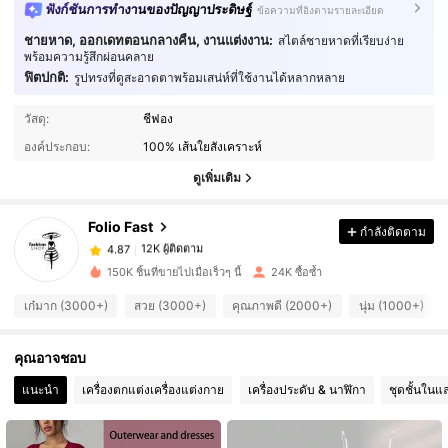
ฟังก์ชันการทำงานของปัญญาประดิษฐ์
ข้อความที่อิงตามรายละเอียด
ชายหาด, ออกเดทตอนกลางคืน, งานแต่งงาน:
สไตล์ชายหาดที่เรียบง่าย
พร้อมความรู้สึกผ่อนคลาย
ฟิตปกติ:
รูปทรงที่ดูสะอาดตาพร้อมเสน่ห์ที่ใช้งานได้หลากหลาย
วัสดุ:
ชีฟอง
12K ผู้ติดตาม
4.87
องค์ประกอบ:
100% เส้นใยสังเคราะห์
ดูเพิ่มเติม
12K ผู้ติดตาม
4.87
Folio Fast
กำลังติดตาม
12K ผู้ติดตาม
4.87
o***t
จ่าย
1 วันที่ผ่านมา
150K ชิ้นที่ขายไปเมื่อเร็วๆ นี้
24K ซื้อซ้ำ
เก๋มาก (3000+)
สวย (3000+)
คุณภาพดี (2000+)
นุ่ม (1000+)
12K ผู้ติดตาม
4.87
คุณอาจชอบ
12K ผู้ติดตาม
4.87
แนะนำ
เครื่องตกแต่งเครื่องแต่งกาย
เครื่องประดับ & นาฬิกา
ชุดชั้นในแ
12K ผู้ติดตาม
4.87