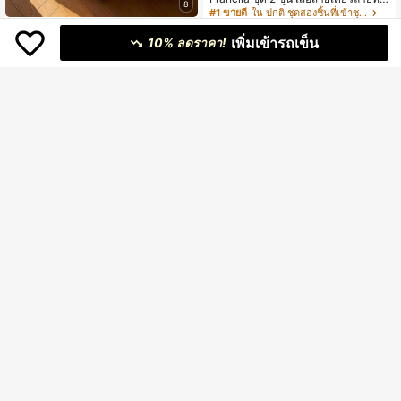
8
งและกางเกงขาสั้นแบบสบายๆ สำหรับผู้
#1 ขายดี
ใน ปกติ ชุดสองชิ้นที่เข้าชุดกัน
หญิง
80+ sold
#ชุดฤดูร้อน
เพิ่มเข้ารถเข็น
262
10% ลดราคา!
฿
-6%
Qadelle ชุดเดรสเสื้อเชิ้ตและเดรสสายเ
419
ดี่ยวสีพื้นสำหรับผู้หญิง 2 ชิ้น
฿
19
Trelyra
Trelyra ชุดเสื้อยืดพิมพ์ลายตัวอักษรและ
Modelyn
309
กางเกงลายสก๊อต 2 ชิ้น สำหรับผู้หญิง ฤ
฿
Modelyn 2 ชิ้น ชุดเดรสลำลองผู้หญิงพิ
ดูร้อน
มพ์ลายแจ็คการ์ดสีเหลืองแขนยาวหรูหร
เหลือแค่7ชิ้น