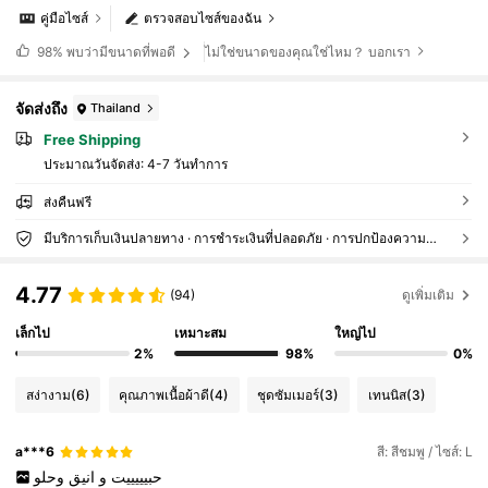
คู่มือไซส์
ตรวจสอบไซส์ของฉัน
ไม่ใช่ขนาดของคุณใช่ไหม？ บอกเรา
98%
พบว่ามีขนาดที่พอดี
จัดส่งถึง
Thailand
Free Shipping
ประมาณวันจัดส่ง:
4-7 วันทำการ
ส่งคืนฟรี
มีบริการเก็บเงินปลายทาง · การชำระเงินที่ปลอดภัย · การปกป้องความเป็นส่วนตัว
4.77
(94)
ดูเพิ่มเติม
เล็กไป
เหมาะสม
ใหญ่ไป
2%
98%
0%
สง่างาม
(6)
คุณภาพเนื้อผ้าดี
(4)
ชุดซัมเมอร์
(3)
เทนนิส
(3)
a***6
สี: สีชมพู / ไซส์: L
حبيييييت
و
انيق
وحلو