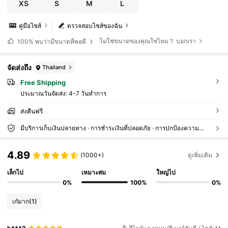
บ, เสื้อสีแดง
XS
S
M
L
คู่มือไซส์
ตรวจสอบไซส์ของฉัน
ไม่ใช่ขนาดของคุณใช่ไหม？ บอกเรา
100%
พบว่ามีขนาดที่พอดี
จัดส่งถึง
Thailand
Free Shipping
ประมาณวันจัดส่ง:
4-7 วันทำการ
ส่งคืนฟรี
มีบริการเก็บเงินปลายทาง · การชำระเงินที่ปลอดภัย · การปกป้องความเป็นส่วนตัว
4.89
(1000+)
ดูเพิ่มเติม
เล็กไป
เหมาะสม
ใหญ่ไป
0%
100%
0%
เก๋มาก
(1)