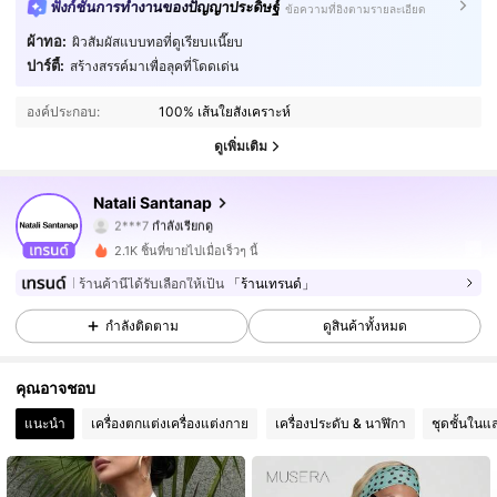
ฟังก์ชันการทำงานของปัญญาประดิษฐ์
ข้อความที่อิงตามรายละเอียด
ผ้าทอ:
ผิวสัมผัสแบบทอที่ดูเรียบเเนี๊ยบ
ปาร์ตี้:
สร้างสรรค์มาเพื่อลุคที่โดดเด่น
2.3K ผู้ติดตาม
4.84
องค์ประกอบ:
100% เส้นใยสังเคราะห์
2.3K ผู้ติดตาม
4.84
ดูเพิ่มเติม
2.3K ผู้ติดตาม
4.84
Natali Santanap
2***7
กำลังเรียกดู
2.3K ผู้ติดตาม
4.84
2.1K ชิ้นที่ขายไปเมื่อเร็วๆ นี้
ร้านค้านี้ได้รับเลือกให้เป็น
「ร้านเทรนด์」
2.3K ผู้ติดตาม
4.84
กำลังติดตาม
ดูสินค้าทั้งหมด
2.3K ผู้ติดตาม
4.84
คุณอาจชอบ
2.3K ผู้ติดตาม
4.84
แนะนำ
เครื่องตกแต่งเครื่องแต่งกาย
เครื่องประดับ & นาฬิกา
ชุดชั้นในแ
2.3K ผู้ติดตาม
4.84