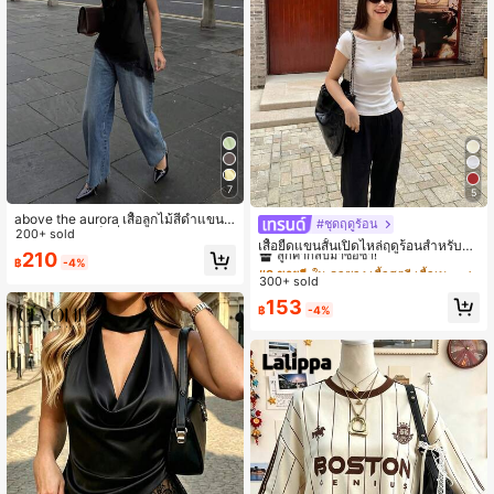
7
5
above the aurora เสื้อลูกไม้สีดำแขนกุ
#ชุดฤดูร้อน
#3 ขายดี
ใน คอซอง เสื้อสตรี เสื้อเบลาส์ & Tee
ดไม่สมมาตร เซ็กซี่และหรูหราสำหรับผู้
200+ sold
ลูกค้ากลับมาซื้อซ้ำ!
เสื้อยืดแขนสั้นเปิดไหล่ฤดูร้อนสำหรับผู้ห
หญิง คอลเลกชันใหม่ฤดูใบไม้ผลิ/ฤดูร้อ
210
ญิง ดีไซน์คอเรือ ทรงเข้ารูป หรูหรา สีขา
฿
-4%
#3 ขายดี
#3 ขายดี
ใน คอซอง เสื้อสตรี เสื้อเบลาส์ & Tee
ใน คอซอง เสื้อสตรี เสื้อเบลาส์ & Tee
น 2026 สไตล์ลำลอง โคเคต
ว ผ้าถัก สไตล์ลำลอง สะอาดตา
300+ sold
ลูกค้ากลับมาซื้อซ้ำ!
ลูกค้ากลับมาซื้อซ้ำ!
#3 ขายดี
ใน คอซอง เสื้อสตรี เสื้อเบลาส์ & Tee
153
฿
-4%
ลูกค้ากลับมาซื้อซ้ำ!