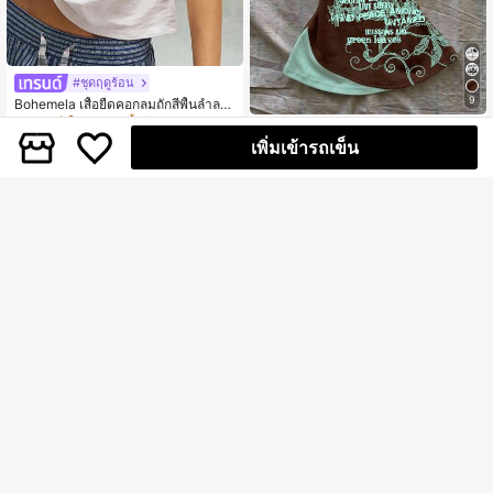
#ชุดฤดูร้อน
9
Bohemela เสื้อยืดคอกลมถักสีพื้นลำลอง
สำหรับผู้หญิง
#7 ขายดี
ใน ผ้าฝ้าย เสื้อยืดผู้หญิง
#ชุดฤดูร้อน
100+ sold
เพิ่มเข้ารถเข็น
Attitoon เสื้อยืดผู้หญิงลำลองสไตล์เรโท
215
ร พิมพ์ตัวอักษร คัลเลอร์บล็อก ดีไซน์หล
฿
-10%
3 วันสุดท้าย
#10 ขายดี
ใน ใหม่ เสื้อยืดผู้หญิง
อกสองชิ้น Y2K
159
฿