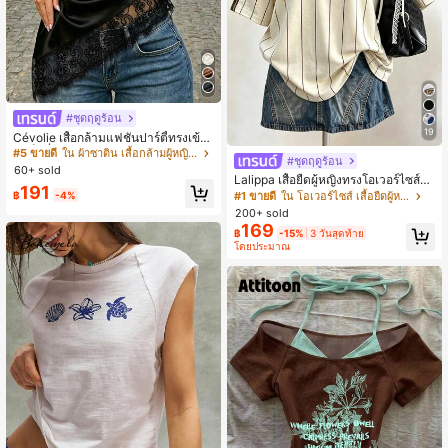
#ชุดฤดูร้อน
19
Cévolie เสื้อกล้ามแฟชั่นปาร์ตี้ทรงเข้ารู
ป เซ็กซี่ คอเดรป คอคาวล์ จับย่น แต่งลู
#5 ขายดี
ใน ผ้าซาติน เสื้อกล้ามผู้หญิง & Camis
#ชุดฤดูร้อน
กไม้ ดีไซน์ต่อผ้า เปิดหลัง แขนกุด
60+ sold
Lalippa เสื้อยืดผู้หญิงทรงโอเวอร์ไซส์ค
191
วามยาวกลาง คอกลม ไหล่ตก ลายพิมพ์
฿
-4%
#1 ขายดี
ใน โอเวอร์ไซส์ เสื้อยืดผู้หญิง
ตัวอักษรและลายทางแนวตั้ง สไตล์แฟชั่
200+ sold
นมินิมอล ของขวัญให้เพื่อน
169
฿
-15%
3 วันสุดท้าย
โดยประมาณ