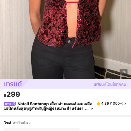
1/6
299
฿
Natali Santanap เสื้อกล้ามคอคล้องคอเลื่อ
4.89
(
1000+
)
มเปิดหลังสุดหรูสำหรับผู้หญิง เหมาะสำหรับงา
นกาล่าตอนเย็น, งานรื่นเริง, เดทกลางคืน, งาน
สังสรรค์ไนท์คลับ, เซ็กซี่ฤดูใบไม้ร่วง/ฤดูหนาว, คริส
ต์มาสแวววาว Y2K, เสื้อผู้หญิงปาร์ตี้คริสต์มาส, เสื้อ
ไซส์
ค่าเริ่มต้น
ผู้หญิงปาร์ตี้วันหยุด, วันขอบคุณพระเจ้า/เซ็กซี่, คลั