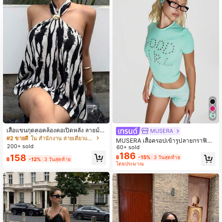
2.3K ผู้ติดตาม
4.84
2.3K ผู้ติดตาม
4.84
2.3K ผู้ติดตาม
4.84
เสื้อแขนกุดคอคล้องคอเปิดหลัง ลายม้า
MUSERA
ลายสไตล์ฝรั่งเศส ฤดูร้อน 2026 พร้อมต
#2 ขายดี
ใน สำนักงาน สายเดี่ยวแขนกุด
MUSERA เสื้อครอปเข้ารูปลายกราฟิกแ
กแต่งโลหะ สไตล์วินเทจสำหรับวันหยุด
200+ sold
ต่งหมุด 'Good Girl' สไตล์น่ารักหวานๆ
60+ sold
ชายหาด ลำลอง
Y2K สำหรับใส่เที่ยววันหยุด ฤดูร้อน เท
186
158
฿
-15%
3 วันสุดท้าย
฿
-12%
3 วันสุดท้าย
ศกาล ใส่ประจำวัน และออกไปข้างนอก
โดยประมาณ
Bad Timing