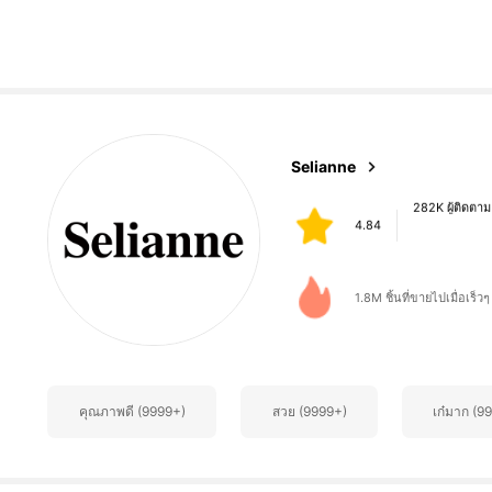
282K ผู้ติดตาม
Selianne
4.84
6***5
จ่าย
1 วันที่ผ่านมา
1.8M ชิ้นที่ขายไปเมื่อเร็วๆ น
282K ผู้ติดตาม
4.84
คุณภาพดี (9999+)
สวย (9999+)
เก๋มาก (9