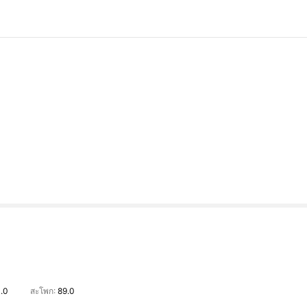
1.0
สะโพก:
89.0