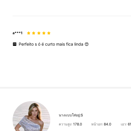
a***1
Perfeito
s
ó
é
curto
mais
fica
linda
😍
นางแบบใส่อยู่:
S
ความสูง:
178.0
หน้าอก:
84.0
เอว:
6