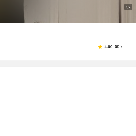
1/7
4.60
(
5
)