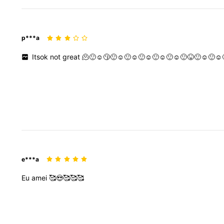
p***a
Itsok
not
great
🫠🙂☺️😗🙂☺️🙂☺️🙂☺️🙂☺️🙂☺️🙂😝🙂☺️🙂☺️
e***a
Eu
amei
🥰😍🥰🥰🥰