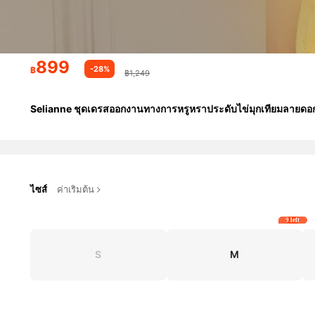
899
-28%
฿
฿1,249
Selianne ชุดเดรสออกงานทางการหรูหราประดับไข่มุกเทียมลายดอกไม้
ไซส์
ค่าเริ่มต้น
9 left
S
M