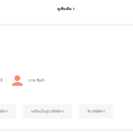
ดูเพิ่มเติม
ี้
510K ซื้อซ้ำ
999+)
เหมือนในรูป (9999+)
รัก (9999+)