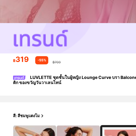
319
-55%
฿
฿709
LUVLETTE ชุดชั้นในผู้หญิง Lounge Curve บรา Balconett
ติก ของขวัญวันวาเลนไทน์
สี: สีชมพูแตงโม