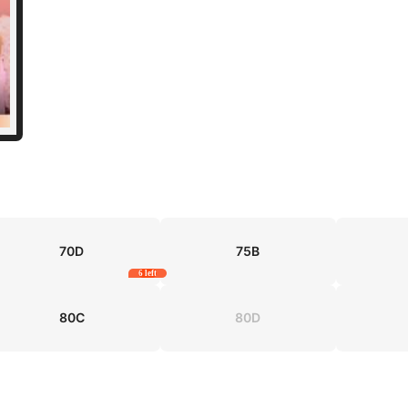
70D
75B
6 left
80C
80D