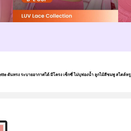
e ดันทรง ระบายอากาศได้ มีโครง เซ็กซี่ ไม่บุฟองน้ำ ลูกไม้สีชมพู สไตล์