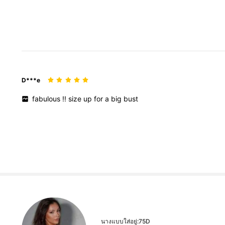
D***e
fabulous
!!
size
up
for
a
big
bust
นางแบบใส่อยู่:
75D