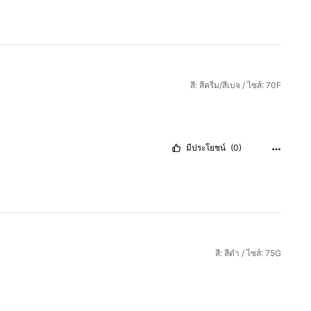
สี: สีครีม/สีเบจ / ไซส์: 70F
มีประโยชน์
(0)
สี: สีดำ / ไซส์: 75G