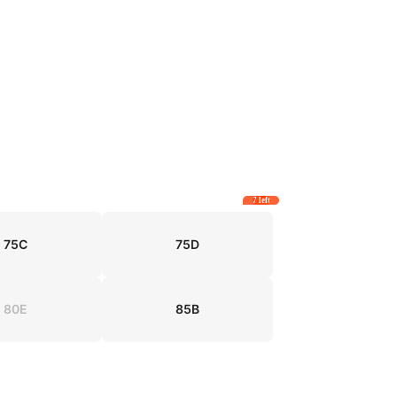
7 left
75C
75D
80E
85B