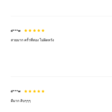
d***w
สวยมาก
ครั้วที่สอง
ไม่ผิดหวัง
d***w
ดีมาก
สิบๆๆๆ