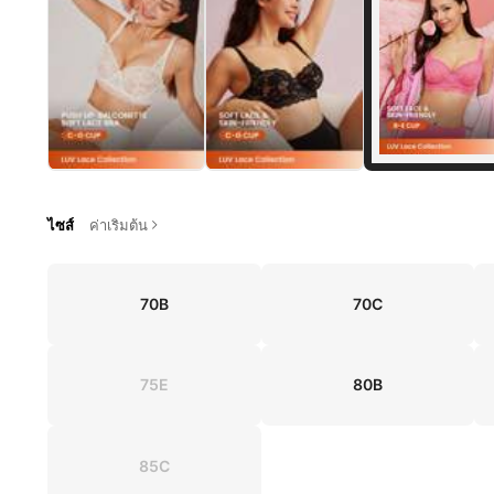
ไซส์
ค่าเริ่มต้น
70B
70C
75E
80B
85C