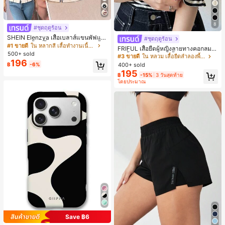
8
#ชุดฤดูร้อน
SHEIN Elenzya เสื้อเบลาส์แขนพัฟแต่
#ชุดฤดูร้อน
งระบายสีพื้นสีน้ำเงินสำหรับผู้หญิง, เสื้อ
#1 ขายดี
ใน หลากสี เสื้อทำงานเนื้อผ้านุ่ม
FRIFUL เสื้อยืดผู้หญิงลายทางคอกลมแ
ครอปเข้ารูปผูกโบว์คอวีตัดกันสำหรับฤ
500+ sold
ขนสั้นปลายแขนพับ เสื้อยืดกราฟิกฤดูร้
#3 ขายดี
ใน หลวม เสื้อยืดลำลองพื้นฐาน
ดูร้อน
196
อน
฿
-6%
400+ sold
195
฿
-15%
3 วันสุดท้าย
โดยประมาณ
Save ฿6