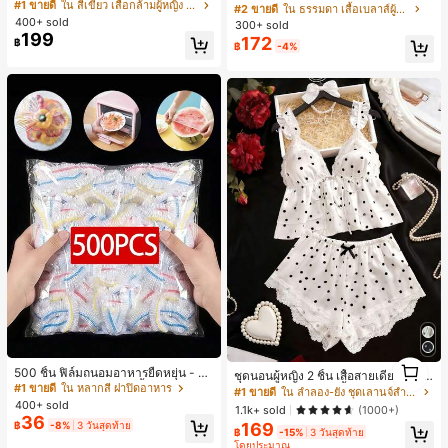
ตล์เกาหลี, สุนทรียศาสตร์ Y2K, เสื้อผ้าส
#1 ขายดี
ใน สีเขียว เสื้อกล้ามผู้หญิง & Camis
มนวล เอวรูด, แต่งขอบตัดกัน + โบว์ผูก,
#2 ขายดี
ใน ธรรมดา เสื้อเบลาส์ผู้หญิง
ตรีทแวร์ลำลองฤดูร้อน
แขนพอง จับคู่กับกระโปรงชายระบาย,
400+ sold
300+ sold
ลดอายุและดูดี, นุ่มและเก๋ไก๋สำหรับใส่ทุ
199
172
฿
฿
-4%
กวัน
1
500 ชิ้น ฟิล์มถนอมอาหารยืดหยุ่น - ฝา
ชุดนอนผู้หญิง 2 ชิ้น เสื้อสายเดี่ยวคอวีลู
1
ครอบจานใสยืดหยุ่น, ใช้ซ้ำได้, หลากห
#1 ขายดี
ใน หลากสี ฝาปิดอาหาร
กไม้ พร้อมกางเกงขาสั้นแต่งลูกไม้ แต่ง
#1 ขายดี
ใน ลำลอง-ยัง ชุดเลานจ์สำหรับผู้หญิง
ลายฟังก์ชัน, ไม่มีกลิ่น, ป้องกันฝุ่น เหมา
โบว์ที่เอว ชุดลำลองผู้หญิงนุ่มสบายน่ารั
400+ sold
1.1k+ sold
(1000+)
ะสำหรับบ้าน, ร้านอาหาร, ปิกนิก - เหม
ก สไตล์เอสเธติก
36
169
฿
-8%
3 วันสุดท้าย
าะกับขนาดจานทุกขนาด, สิ่งจำเป็นสำ
฿
-15%
3 วันสุดท้าย
หรับปิกนิก | ฟิล์มบรรจุภัณฑ์ตกแต่ง | ฟิ
โดยประมาณ