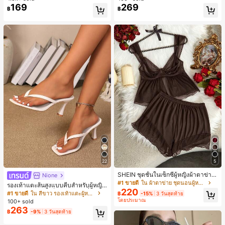
169
269
ลูกค้ากลับมาซื้อซ้ำ!
฿
฿
22
5
SHEIN ชุดชั้นในเซ็กซี่ผู้หญิงผ้าตาข่าย
Nione
มีโครงคัพบาง
#1 ขายดี
ใน ผ้าตาข่าย ชุดนอนผู้หญิง
รองเท้าแตะส้นสูงแบบคีบสำหรับผู้หญิง
220
สไตล์คลาสสิก สีบล็อก สไตล์แฟรี่ฤดูร้อ
#1 ขายดี
ใน สีขาว รองเท้าแตะผู้หญิง
฿
-15%
3 วันสุดท้าย
น ส้นเข็ม รองเท้าแตะแบบคีบ รองเท้าแ
โดยประมาณ
100+ sold
ตะชายหาดแฟชั่นสายไขว้ รองเท้าผู้ห
263
฿
-9%
3 วันสุดท้าย
ญิง สำหรับออฟฟิศ บ้าน กลางแจ้ง ดีไซ
น์หัวเหลี่ยม ชิคและหรูหรา สำหรับเดทไ