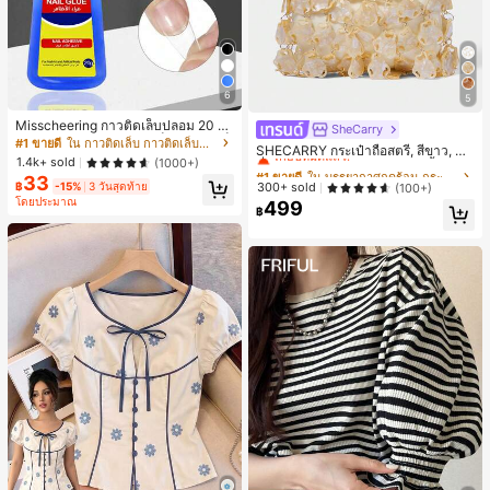
6
5
Misscheering กาวติดเล็บปลอม 20 กรั
SheCarry
#1 ขายดี
ใน บรรยากาศฤดูร้อน กระเป๋าหูหิ้วด้านบนผู้หญิง
ม แรงยึดสูง เจลสติกเกอร์เล็บนุ่ม แห้งเร็
#1 ขายดี
ใน กาวติดเล็บ กาวติดเล็บและสารยึดติด
เกือบหมดแล้ว!
SHECARRY กระเป๋าถือสตรี, สีขาว, แฟ
ว เหมาะสำหรับผู้เริ่มต้นทำเล็บ ติดทนน
1.4k+ sold
(1000+)
ชั่น, สง่างาม, วันหยุด, งานปาร์ตี้
#1 ขายดี
#1 ขายดี
ใน บรรยากาศฤดูร้อน กระเป๋าหูหิ้วด้านบนผู้หญิง
ใน บรรยากาศฤดูร้อน กระเป๋าหูหิ้วด้านบนผู้หญิง
าน
33
เกือบหมดแล้ว!
เกือบหมดแล้ว!
฿
-15%
3 วันสุดท้าย
300+ sold
(100+)
โดยประมาณ
499
#1 ขายดี
ใน บรรยากาศฤดูร้อน กระเป๋าหูหิ้วด้านบนผู้หญิง
฿
เกือบหมดแล้ว!