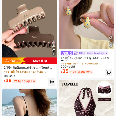
Alley Deep Jewelry
#1 ขายดี
ใน โบโฮ ต่างหูผู้หญิง
6
ลูกค้ากลับมาซื้อซ้ำ!
ต่างหูโลหะรูปตัว C 1 คู่ เคลือบหยดสีเห
Save ฿10
ลือง ลายจุดสีน้ำเงิน สไตล์ยุโรปและอเม
เกือบหมดแล้ว!
#1 ขายดี
#1 ขายดี
ใน โบโฮ ต่างหูผู้หญิง
ใน โบโฮ ต่างหูผู้หญิง
ริกัน แฟชั่นส่วนตัว หวานและสง่างาม
300+ sold
ลูกค้ากลับมาซื้อซ้ำ!
ลูกค้ากลับมาซื้อซ้ำ!
2/1ชิ้น กิ๊บติดผมแฟชั่นขนาดใหญ่สีน้ำ
สำหรับผู้หญิงและเด็กหญิง สำหรับการเ
35
ตาลชานมสำหรับผู้หญิง เหมาะสำหรับก
เกือบหมดแล้ว!
เกือบหมดแล้ว!
#1 ขายดี
ใน โบโฮ ต่างหูผู้หญิง
#1 ขายดี
ใน ธรรมดา กรงเล็บผม
฿
-10%
3 วันสุดท้าย
ดินทาง งานแต่งงาน ปาร์ตี้ วันเกิด ของ
ารอาบน้ำ ล้างหน้า และจัดแต่งทรงผม
1k+ sold
ลูกค้ากลับมาซื้อซ้ำ!
ขวัญคริสต์มาส 2026
39
เกือบหมดแล้ว!
฿
-20%
3 วันสุดท้าย