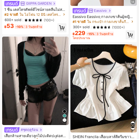
14
GIIPPA GARDEN
1 ชิ้น เคสโทรศัพท์ดีไซน์ลายคลื่นไม่สม
Eassivo
มาตรสำหรับ Phone 17 Pro Max, เหม
#2 ขายดี
ใน ไอโฟน 12 มินิ เคสโทรศัพท์แฟชั่น
Eassivo Eassivo กางเกงขาสั้นผู้หญิงรั
าะสำหรับ Phone 16 Pro Max, 15 Pro
600+ sold
(100+)
น 2 ใน 1 ฤดูร้อนที่สบายและกางเกงขา
#1 ขายดี
ใน กระเป๋า กางเกงขาสั้นกีฬาผู้หญิง
Max, 14 Pro Max, เคสโทรศัพท์สไตล์เ
53
สั้นพรางแสงแดด
กาหลีและน่าสนใจ, เข้ากันได้กับ 11/12/
฿
-10%
3 วันสุดท้าย
300+ sold
(1000+)
13/14/15/16 Pro Max Plus, ดีไซน์หรู
229
฿
-15%
3 วันสุดท้าย
หราเหมาะสำหรับทั้งชายและหญิง, ของ
โดยประมาณ
ขวัญในอุดมคติสำหรับคริสต์มาส, วันว
าเลนไทน์, อีสเตอร์, ฤดูแต่งงานและวันเ
กิดสำหรับแฟนสาว
#ชุดฤดูร้อน
เสื้อกล้ามสายเดี่ยวลูกไม้ปะติดปะต่อสไ
SHEIN Franclia เสื้อเบลาส์สีครีมขาวนุ่