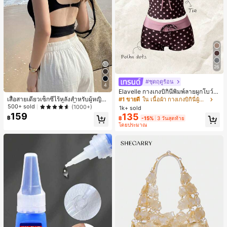
26
#ชุดฤดูร้อน
4
Elavelle กางเกงบิกินี่พิมพ์ลายผูกโบว์เอ
วสูงสำหรับผู้หญิง, ฤดูใบไม้ผลิ/ฤดูร้อน
เสื้อสายเดี่ยวเซ็กซี่ไร้หลังสำหรับผู้หญิง
#1 ขายดี
ใน เนื้อผ้า กางเกงบิกินี่ผู้หญิง
พร้อมบราแบบมีฟองน้ำ, เสื้อกล้ามแขน
500+ sold
(1000+)
1k+ sold
กุด, เสื้อลำลองสีดำสำหรับฤดูร้อน
159
135
฿
฿
-15%
3 วันสุดท้าย
โดยประมาณ