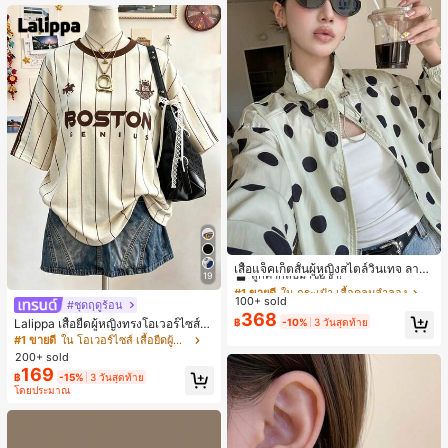
นท์
#1 ขายดี
ใน กระเป๋า เสื้อคลุมลำลอง
ลูกค้ากลับมาซื้อซ้ำ!
เสื้อแจ็คเก็ตสั้นผู้หญิงสไตล์วินเทจ ลายจุ
19
ดขนาดใหญ่ คอตั้ง เอวเข้ารูป แขนพอง
#1 ขายดี
#1 ขายดี
ใน กระเป๋า เสื้อคลุมลำลอง
ใน กระเป๋า เสื้อคลุมลำลอง
ทรงหลวม แฟชั่นอเนกประสงค์ สำหรับใ
100+ sold
ลูกค้ากลับมาซื้อซ้ำ!
ลูกค้ากลับมาซื้อซ้ำ!
#ชุดฤดูร้อน
ส่ประจำวันและไปเที่ยวพักผ่อน
368
#1 ขายดี
ใน กระเป๋า เสื้อคลุมลำลอง
฿
-10%
3 วันสุดท้าย
Lalippa เสื้อยืดผู้หญิงทรงโอเวอร์ไซส์ค
วามยาวกลาง คอกลม ไหล่ตก ลายพิมพ์
ลูกค้ากลับมาซื้อซ้ำ!
#1 ขายดี
ใน โอเวอร์ไซส์ เสื้อยืดผู้หญิง
ตัวอักษรและลายทางแนวตั้ง สไตล์แฟชั่
200+ sold
นมินิมอล ของขวัญให้เพื่อน
169
฿
-15%
3 วันสุดท้าย
โดยประมาณ