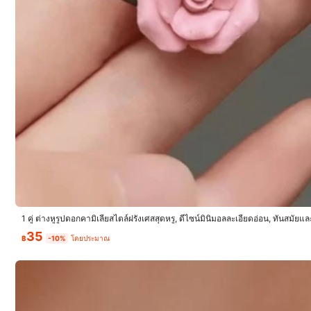
1 คู่ ต่างหูรูปดอกคามิเลียสไตล์ฝรั่งเศสสุดหรู, ดีไซน์มินิมอลละเอียดอ่อน, ทันสมั
าะสำหรับผู้หญิงสวมใส่ในวันปีใหม่, วันวาเลนไทน์, โอกาสในชีวิตประจำวันและเท
35
฿
-10%
โดยประมาณ
#3 ข
ลูกค้ากลับมาซื้