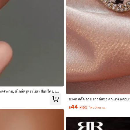
ยและสง่างาม, สไตล์หรูหราไม่เหมือนใคร, เหม
ศกาล
ต่างหู สตั๊ด ลาย ฮาวด์สทูธ ตกแต่ง พลอยเ
44
฿
-10%
โดยประมาณ
Sav
ายดี
ใน เหล็ก ต่างหูสตั๊ดผู้หญิง
Alley Deep Jewelry
Alley Deep Jewelry
อซ้ำ!