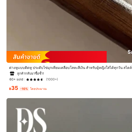
254 ชิ้นที่ขายไปเมื่อเร็วๆ นี้
253 ผู้ติดตาม
4.93
กำลังติดตาม
253 ผู้ติดตาม
S
4.93
ต่างหูแบบติดหู ประดับไข่มุกเทียมเคลือบโลหะสีเงิน สำหรับผู้หญิงใส่ได้ทุกวัน สไตล์
ลูกค้ากลับมาซื้อซ้ำ!
คุณอาจชอบ
253 ผู้ติดตาม
60+ sold
(1000+)
4.93
แนะนำ
เครื่องตกแต่งเครื่องแต่งกาย
ค
35
฿
-10%
โดยประมาณ
253 ผู้ติดตาม
4.93