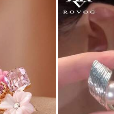
รีลายจุดสีดำ 1 คู่ สไตล์ยุโรปและอเมริกัน
ต่างหูโซ่โลหะ 1 คู่ สไตล์ยุโรปและอเมริกั
ายดี
ายดี
ใน เหล็ก ต่างหูสตั๊ดผู้หญิง
ใน เหล็ก ต่างหูสตั๊ดผู้หญิง
พาะตัว แมตช์ง่าย สำหรับผู้หญิงและเด็ก
รับผู้หญิงและเด็กผู้หญิง อุปกรณ์เสริมสำ
ลูกค้ากลับมาซื้อซ้ำ!
ิมสำหรับเดินทาง งานแต่งงาน ปาร์ตี้ ของข
แต่งงาน งานปาร์ตี้ ของขวัญวันเกิดและ
60+ sold
ต์มาส 2026
อซ้ำ!
อซ้ำ!
ายดี
ใน เหล็ก ต่างหูสตั๊ดผู้หญิง
45
฿
-8%
อซ้ำ!