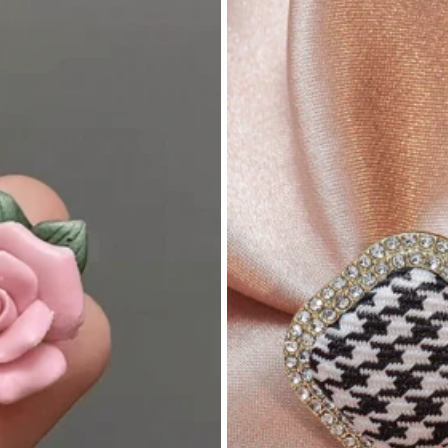
Save ฿5
ะทรงกลมเรขาคณิต, ต่างหูแบบเส้นเรียบง่า
ต่างหูโลหะ รูปทรงไม่สมมาตร สีม่วง องุ่
รื่องประดับส่วนบุคคล
ริกัน ดีไซน์ขั้นต่ำ แบบไม่เป็นที่นิยม พร้อม
89
ร
ระมาณ
฿