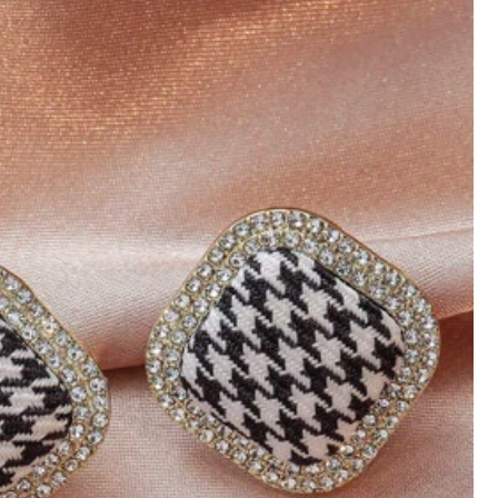
น สไตล์ยุโรปและอเม
Alley Deep Jewelry
ผิวสัมผัสที่ไม่ซ้ำใค
ต่างหูสตั๊ดโลหะรูปตัว C เคลือบอีนาเมลสีขาวลายจุดสีดำ 1 คู่
#1 ขายดี
ใน ใหม่ ต่างหูผู้หญิง
สไตล์ยุโรปและอเมริกัน แฟชั่นส่วนตัว หวานหรูหรา สำหรับผู้
หญิงและเด็กผู้หญิง อุปกรณ์เสริมสำหรับเดินทาง งานแต่งงาน
ปาร์ตี้ ของขวัญวันเกิดและคริสต์มาส 2026
ลูกค้ากลับมาซื้อซ้ำ!
48
฿
-19%