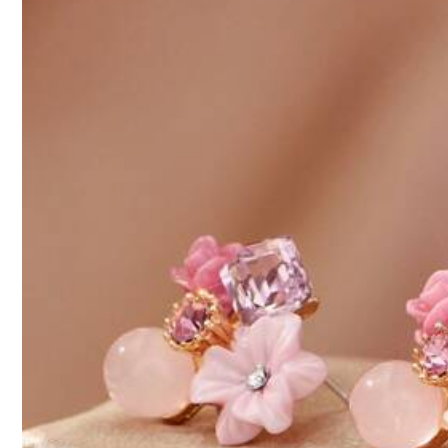
ต่างหูสตั๊ดโลหะทรง
#3 ข
#3 ข
แฟชั่นวินเทจแบบเฉ
ผู้หญิง อุปกรณ์เสร
วัญวันเกิดและคริส
1 ชิ้น ต่างหูเงินขนาดเล็กแฟชั่น เหมาะสำหรับผู้หญิง วันวาเล
ลูกค้ากลับมาซื้
ลูกค้ากลับมาซื้
#3 ขายดี
ใน โคลเวอร์สี่ใบ ต่างหูผู้หญิง
45
#3 ข
นไทน์ แม่ วันแม่ ของขวัญ
฿
-8%
100+ sold
ลูกค้ากลับมาซื้
26
฿
-10%