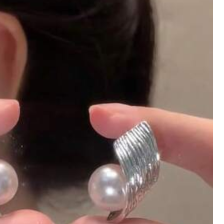
น แฟชั่นส่วนตัวสำห
หรับการเดินทาง งาน
ชุดต่างหูผู้หญิงสไตล์พังก์เรขาคณิตแฟชั่นมุกเทียม 48-12 ชิ้
วันครบรอบ
น, เหมาะสำหรับใส่ประจำวันและออกเดท, ของขวัญวันหยุด
45
฿
-8%