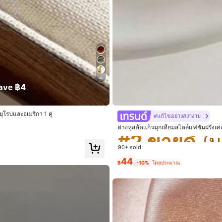
201 ซื้อซ้ำ
4
ave ฿4
#2 ขายดี
ยุโรปและอเมริกา 1 คู่
#แก้ไขอย่างสง่างาม
ต่างหูสตั๊ดแก้วมุกเทียมสไตล์แฟชั่นฝรั่งเ
#2 ขายดี
#2 ขายดี
วามงามและสุขภาพ
กระเป๋าและกระเป๋าเดินทาง
บ้าน 
90+ sold
#2 ขายดี
44
฿
-10%
โดยประมาณ