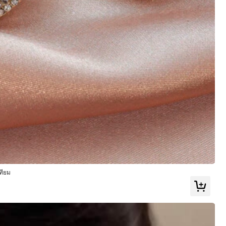
ทียม
e ฿4