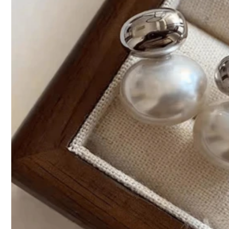
253 ผู้ติดตาม
สินค้าในหมวดหมู่นี้ไม่สามารถส่งคืนหรือแลกเปลี่ยนได้
4.93
มีบริการเก็บเงินปลายทาง · การชำระเงินที่ปลอดภัย · การปกป้องความเป
253 ผู้ติดตาม
รายละเอียดสินค้า
4.93
วัสดุ:
สแ
253 ผู้ติดตาม
4.93
253 ผู้ติดตาม
4.93
KaYiEr Jewellery
253 ผู้ติดตาม
4.93