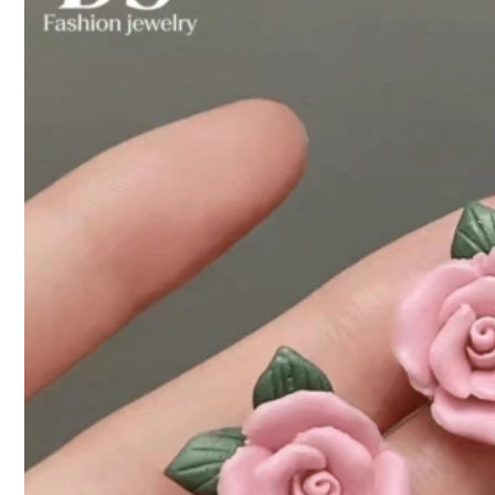
5
ต่างหูโซ่ระย้าโลห
Mia style Jewelry
ย, สไตล์เกาหลี, เค
44
1 คู่ ต่างหูสไตล์ตะวันออกกลางแฟชั่นด้านหน้าและด้านหลัง
#2 ขายดี
ใน เหล็ก ต่างหูสตั๊ดผู้หญิง
฿
-10%
โดยป
สำหรับผู้หญิง, ดีไซน์สี่เหลี่ยมผืนผ้าทรงยาวรูปทรงเรขาคณิตมิ
นิมอล, เหมาะสำหรับใส่ในชีวิตประจำวัน, ปาร์ตี้, วันหยุด, ขอ
80+ sold
งขวัญวันหยุดสำหรับแฟน/เพื่อนซี้
35
฿
-10%
โดยประมาณ