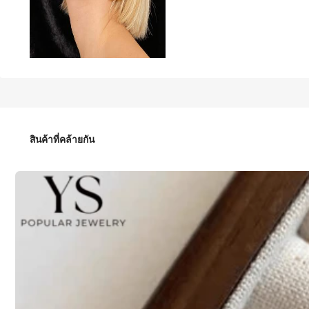
69
฿
ต่างหูสเตนเลสสตีลดีไซน์ฝรั่งเศสวินเทจไม่เหมือนใคร, เครื่องประ
สินค้าที่คล้ายกัน
จำนวน:
253 ผู้ติดตาม
4.93
253 ผู้ติดตาม
จัดส่งถึง
Thailand
4.93
Free Shipping
ประมาณวันจัดส่ง:
4-7 วันทำการ