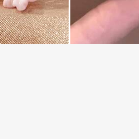
ขออภัย ผลิตภัณฑ์นี้ขายหมดแล้ว
6
ขายหมด
Alley Deep Jewelry
#ฟรินเจวิบ
ดสีดำ 1 คู่ สไตล์ยุโรปและอเมริกา แฟชั่
กประสงค์ ต่างหูติดหูสำหรับผู้หญิงและเด็
SOUL BEADING คู่ต่างหูมือสร้างสรรค์ล
อซ้ำ!
มสำหรับการเดินทาง งานแต่งงาน ปาร์ตี้ วั
นต่างหูพู่ลายพื้นเมืองโบฮีเมียนวินเทจหลา
110
สต์มาส 2026
รับสวมใส่ทุกวัน เหมาะสำหรับโอกาสต่างๆ
฿
-15%
ณ์แบบสำหรับคนที่คุณรัก และเพื่อน
รณและดอกไม้สำหรับสตรีสำหรับการตกแต่งป
Rovog Jewelry
ต่างหูสตั๊ดมุกเทียมทรงเรขาคณิตสไตล์มินิ
35
฿
-10%
โดยประมาณ