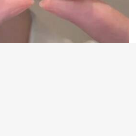
16
Save ฿10
ต่างหูห้อยลายดอกไม้สีทองเมทัลลิกหรูหราสไตล์วินเทจ 1 คู่ เ
หมาะสำหรับผู้หญิงใส่ได้ทุกวัน, งานปาร์ตี้, วันหยุด, ของขวัญ
59
฿
-14%
ายเรขาคณิตเกรเดีย
กสี 1 คู่ เหมาะสำห
 ของขวัญที่สมบูร
มอล 1 คู่ เหมาะสำหรับผู้หญิงใส่ในชีวิตประจำวันและงานปาร์ตี้