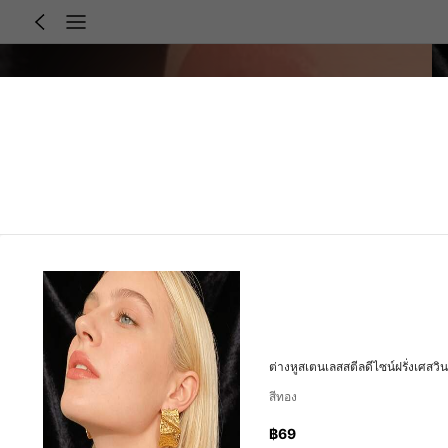
ต่างหูสเตนเลสสตีลดีไซน์ฝรั่งเศสว
สีทอง
฿69