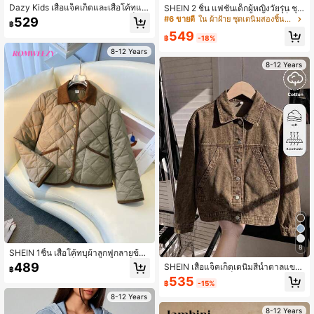
Dazy Kids เสื้อแจ็คเก็ตและเสื้อโค้ทแข
SHEIN 2 ชิ้น แฟชั่นเด็กผู้หญิงวัยรุ่น ชุด
นยาวผ้าเดนิมลายเสือดาวสำหรับเด็กผู้
สตรีทแวร์สำหรับงานพรอม ดีไซน์ที่เข้า
#6 ขายดี
ใน ผ้าฝ้าย ชุดเดนิมสองชิ้นสำหรับเด็กผู้หญิงวัยรุ่น
529
฿
หญิงวัยรุ่น, ฤดูใบไม้ร่วง/ฤดูหนาว
กันได้หลากหลาย สไตล์ Y2k วินเทจสุดเ
549
ท่ เสื้อแขนสั้นทรงหลวมลายโบว์สีน้ำเงิน
฿
-18%
เข้ม และกางเกงยีนส์ขากว้างจีบทรงหล
8-12 Years
วมใส่สบาย ครบชุดสองชิ้นสำหรับเสื้อผ้
8-12 Years
าเด็กผู้หญิงวัยรุ่น ชุดใส่ประจำวันและชุ
ดสำหรับงานปาร์ตี้ฤดูใบไม้ผลิถึงฤดูร้อน
และชุดสตรีทแวร์
8
SHEIN 1ชิ้น เสื้อโค้ทบุผ้าลูกฟูกลายข้าว
หลามตัดสำหรับเด็กผู้หญิง คอปกเย็บปะ
489
SHEIN เสื้อแจ็คเก็ตเดนิมสีน้ำตาลแขน
฿
ติดสไตล์วินเทจ เหมาะสำหรับฤดูใบไม้ร่
ยาวหลวมสำหรับเด็กผู้หญิงวัยรุ่น ฤดูใบ
535
วง/ฤดูหนาว
฿
-15%
ไม้ร่วง ฤดูหนาว ฮาโลวีน Y2k งานรับป
ริญญา กลับโรงเรียน
8-12 Years
8-12 Years