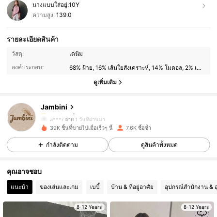
นางแบบใส่อยู่:
10Y
ความสูง:
139.0
รายละเอียดสินค้า
8K ผู้ติดตาม
4.90
วัสดุ:
เดนิม
องค์ประกอบ:
68% ฝ้าย, 16% เส้นใยสังเคราะห์, 14% โมดอล, 2% เส้นใยเรยอน
8K ผู้ติดตาม
4.90
ดูเพิ่มเติม
Jambini
8K ผู้ติดตาม
4.90
a***r
จ่าย
1 วันที่ผ่านมา
n***a
ตาม
3 ชั่วโมงที่ผ่านมา
39K ชิ้นที่ขายไปเมื่อเร็วๆ นี้
7.6K ซื้อซ้ำ
8K ผู้ติดตาม
4.90
กำลังติดตาม
ดูสินค้าทั้งหมด
คุณอาจชอบ
8K ผู้ติดตาม
4.90
แนะนำ
ของเล่นและเกม
เบบี้
บ้าน & ที่อยู่อาศัย
อุปกรณ์สำนักงาน & อ
8K ผู้ติดตาม
4.90
8-12 Years
8-12 Years