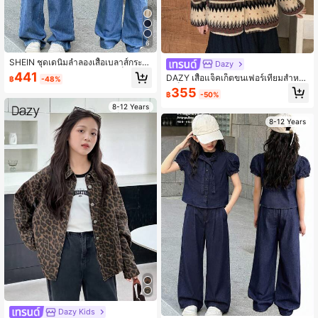
6
SHEIN ชุดเดนิมลำลองเสื้อเบลาส์กระดุ
Dazy
มแถวเดียวและกางเกงสำหรับเด็กผู้หญิง
441
DAZY เสื้อแจ็คเก็ตขนเฟอร์เทียมสำหรั
฿
-48%
วัยรุ่น
บเด็กผู้หญิงวัยรุ่น
355
฿
-50%
8-12 Years
8-12 Years
Dazy Kids