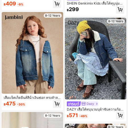
ๆสำหรับสาวๆวัยรุ่นแนวเพรปปี้ เหมาะกั
409
SHEIN Genkimix Kids เสื้อโค้ทบุนุ่มยีน
฿
-9%
บการใส่ทุกวัน สไตล์เมือง ทุกโอกาส นุ่ม
ส์ขาดสไตล์โบโฮลำลองสตรีทสีน้ำเงินเข้
299
สบาย
฿
มสำหรับเด็กผู้หญิงวัยทวีน แฟชั่นประ
จำวัน สำหรับเปิดเทอม ฤดูใบไม้ร่วง แล
8-12 Years
ะวันหยุด
8-12 Years
เสื้อแจ็คเก็ตยีนส์สีน้ำเงินฟอก ทรงลำลอ
ง บุผ้าเทอร์มอล สำหรับเด็กผู้หญิง เหมา
475
Dazy
฿
-30%
ะสำหรับฤดูใบไม้ร่วง/ฤดูหนาว
DAZY เสื้อโค้ทบุนวมบุผ้าซับความร้อน
สำหรับเด็กผู้หญิง, สไตล์สตรีทสำหรับฤดู
571
8-12 Years
฿
-49%
หนาว
8-12 Years