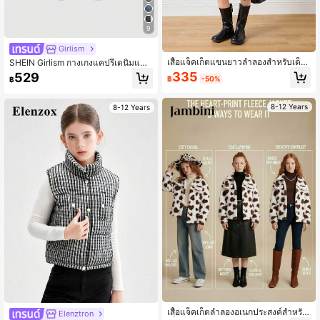
9
Girlism
เสื้อแจ็คเก็ตแขนยาวลำลองสำหรับเด็ก
SHEIN Girlism กางเกงแคปรีเดนิมแฟชั่
ผู้หญิง Tween ติดกระดุมด้านหน้าสไตล์
นทรงหลวมอเนกประสงค์ มีกระเป๋าติดก
335
529
฿
-50%
฿
แตร สำหรับฤดูใบไม้ร่วง/ฤดูหนาว
ระดุม สำหรับเด็กหญิงวัยทวีน
8-12 Years
8-12 Years
เสื้อแจ็คเก็ตลำลองอเนกประสงค์สำหรับ
Elenztron