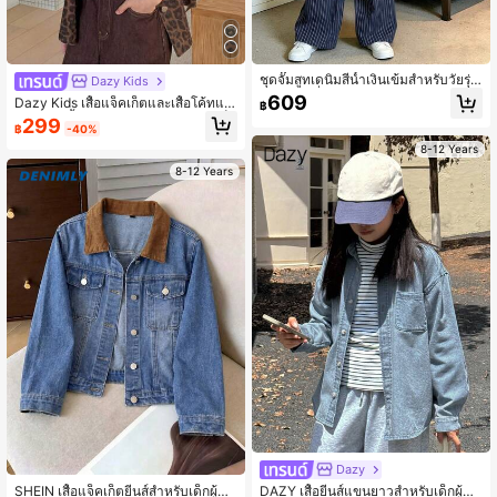
ชุดจั๊มสูทเดนิมสีน้ำเงินเข้มสำหรับวัยรุ่น
Dazy Kids
หญิง, แฟชั่นฤดูร้อนใหม่ ลายทาง พิมพ์
609
Dazy Kids เสื้อแจ็คเก็ตและเสื้อโค้ทแข
฿
กระดุม ปกเสื้อ แขนสั้น ชุดจั๊มสูทลำลอง
นยาวปกเสื้อยีนส์ลายเสือดาวสำหรับเด็ก
299
฿
-40%
ผู้หญิงวัยรุ่น ฤดูใบไม้ร่วง
8-12 Years
8-12 Years
Dazy
SHEIN เสื้อแจ็คเก็ตยีนส์สำหรับเด็กผู้ห
DAZY เสื้อยีนส์แขนยาวสำหรับเด็กผู้ห