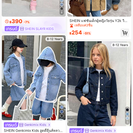
8
390
SHEIN แฟชั่นเด็กผู้หญิงวัยรุ่น Y2k วินเ
฿
-7%
ทจสุดเท่ สไตล์สตรีท กลับไปโรงเรียน วิ
เหลือแค่3ชิ้น
SHEIN SLAYR KIDS
ทยาลัย แจ็คเก็ตยีนส์แขนยาวปกหนังสี
254
น้ำตาลอ่อน ดีไซน์บล็อกสี สำหรับใส่ใน
฿
-51%
ชีวิตประจำวัน ฤดูหนาว ฤดูใบไม้ร่วง เท
8-12 Years
ศกาล และสตรีทแวร์
8-12 Years
5
Genkimix Kids
SHEIN Genkimix Kids ฮูดดี้ยีนส์หลวม
Genkimix Kids