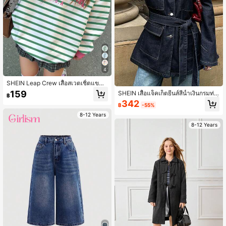
4
SHEIN Leap Crew เสื้อสเวตเชิ้ตแขนย
าวคอกลมทรงหลวมลายทางโดปามีน
159
SHEIN เสื้อแจ็คเก็ตยีนส์สีน้ำเงินกรมท่า
฿
สำหรับเด็กผู้หญิง "NEW YORK" สวมใส่
ขนาดใหญ่ทรงคลาสสิกวินเทจสำหรับเด็
342
สบาย เหมาะสำหรับฤดูใบไม้ร่วง/ฤดูหน
฿
-55%
กผู้หญิง มีกระเป๋าหลายช่อง แขนยาว พ
าว, ฤดูใบไม้ร่วง, สวมใส่สบาย, เลเยอร์
ร้อมเข็มขัดผูกโบว์ สำหรับฤดูใบไม้ร่วง
8-12 Years
สำหรับฤดูใบไม้ร่วง, มีสไตล์, สวมใส่ลำ
ฤดูหนาว สำหรับใส่ในชีวิตประจำวัน, ชุ
8-12 Years
ลอง, เสื้อสเวตเชิ้ตพิมพ์ลายกราฟิก, กลับ
ดคอสตูม, สตรีทแวร์, ฮาโลวีน, ชุดคริส
ไปโรงเรียน, งานคืนสู่เหย้า
ต์มาส, ฤดูหนาว, แจ็คเก็ต