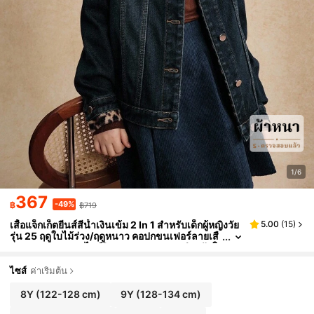
1/6
367
-49%
฿
฿719
เสื้อแจ็กเก็ตยีนส์สีน้ำเงินเข้ม 2 In 1 สำหรับเด็กผู้หญิงวัย
5.00
(
15
)
รุ่น 25 ฤดูใบไม้ร่วง/ฤดูหนาว คอปกขนเฟอร์ลายเสื
อดาว ทรงหลวม สไตล์วินเทจ Y2K เหมาะสำหรับใ
ส่ไปเที่ยวในชีวิตประจำวัน ไปโรงเรียน เดินทาง พบปะสั
งสรรค์ อยู่บ้าน ช่วงเปิดเทอม วันหยุด
ไซส์
ค่าเริ่มต้น
8Y
(122-128 cm)
9Y
(128-134 cm)