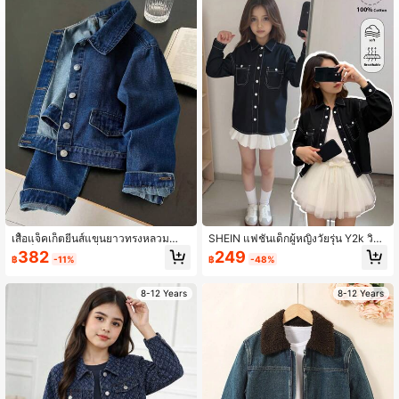
8K ผู้ติดตาม
4.90
8K ผู้ติดตาม
4.90
8K ผู้ติดตาม
4.90
8K ผู้ติดตาม
4.90
เสื้อแจ็คเก็ตยีนส์แขนยาวทรงหลวมสำห
SHEIN แฟชั่นเด็กผู้หญิงวัยรุ่น Y2k วินเ
รับเด็กผู้หญิง แบบสั่งทำเฉพาะ สไตล์สต
ทจสุดเท่ สไตล์สตรีท กลับไปโรงเรียน วิ
382
249
฿
-11%
฿
-48%
รีทลำลอง ใส่สบาย แมตช์ง่าย สำหรับเที่
ทยาลัย แจ็คเก็ตยีนส์สีดำดีไซน์กระเป๋าจ
ยวพักผ่อนและเดินทางประจำวัน ผ้าฟอ
ริง ปกเสื้อ แขนยาว สำหรับเด็กผู้หญิง ส
8K ผู้ติดตาม
4.90
กนุ่ม ลุคเซอร์ ไม่ยืด เนื้อบาง สำหรับฤดู
วมใส่ในชีวิตประจำวัน และฤดูหนาว ฤ
8-12 Years
8-12 Years
ใบไม้ผลิและฤดูใบไม้ร่วง
ดูใบไม้ร่วง เทศกาลเรฟ และชุดสตรีทแ
วร์สำหรับใส่ในบ้านและโรงเรียน