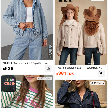
4
SHEIN เสื้อแจ็คเก็ตยีนส์มีฮู้ดสีฟ้าอ่อน
สำหรับเด็กผู้หญิงวัยรุ่น ดีไซน์หลวมสบา
539
เสื้อแจ็คเก็ตคอตั้งแบบปะติดสไตล์เกาห
฿
ย มีกระเป๋า สำหรับใส่ประจำวัน กลับโรง
ลีสำหรับเด็กผู้หญิง Tween พร้อมกระเป๋
381
เรียน และลำลองในฤดูร้อน
฿
-47%
าสะพายข้างเข้าชุด เหมาะสำหรับออกน
อกบ้านและพักผ่อน ฤดูใบไม้ร่วง/ฤดูหน
8-12 Years
าว
8-12 Years