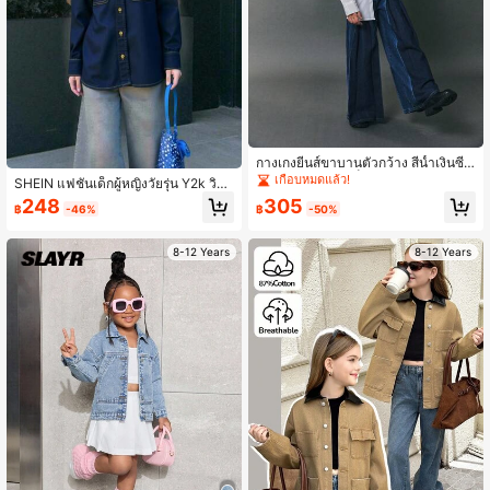
กางเกงยีนส์ขาบานตัวกว้าง สีน้ำเงินซีด
สมัยนิยม สำหรับเด็กหญิงก่อนวัยรุ่น
เกือบหมดแล้ว!
SHEIN แฟชั่นเด็กผู้หญิงวัยรุ่น Y2k วินเ
ทจสุดเท่ สไตล์สตรีท กลับไปโรงเรียน วิ
248
305
฿
-46%
฿
-50%
ทยาลัย สตรีท แจ็คเก็ตยีนส์สีน้ำเงินสบา
ยๆ ทรงหลวม แจ็คเก็ตยีนส์สีน้ำเงินเข้ม
ปกเสื้อทรงหลวมแขนยาว เสื้อผ้าใส่ในชี
8-12 Years
8-12 Years
วิตประจำวันและฤดูหนาวและฤดูใบไม้ร่
วง เทศกาลเรฟและสตรีทแวร์ เสื้อเชิ้ตยี
นส์สำหรับโรงเรียน แจ็คเก็ต แจ็คเก็ตสี
น้ำเงินเข้ม