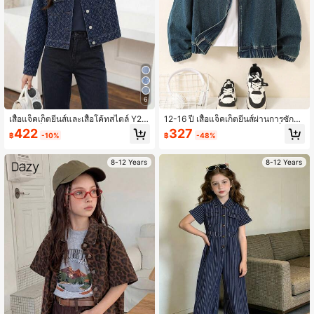
6
เสื้อแจ็คเก็ตยีนส์และเสื้อโค้ทสไตล์ Y2K
12-16 ปี เสื้อแจ็คเก็ตยีนส์ผ่านการซักพร้
สำหรับเด็กหญิงวัยรุ่น, ฤดูใบไม้ผลิ/ฤดูร้
อมปลอกคอผ้าขนสัตว์ สไตล์แฟชั่นสตรี
422
327
฿
-10%
฿
-48%
อน/ฤดูใบไม้ร่วง/ฤดูหนาว, เสื้อแจ็คเก็ต
ท ดีไซน์ขอบแขนและขอบกระโปรงยืดห
ยีนส์สั้นลายแจ็คการ์ดสีน้ำเงินเข้ม, เสื้อ
ยุ่น ใส่สบาย เป็นไอเท็มหลักที่ใช้ได้ตลอ
แจ็คเก็ตยีนส์และเสื้อโค้ททรงเข้ารูป, ผ้า
ดทั้งปี
8-12 Years
8-12 Years
ที่สบายและนุ่ม, แฟชั่นประจำวันสวมใส่
ได้หลากหลาย, โรงเรียนและการเดินทา
ง