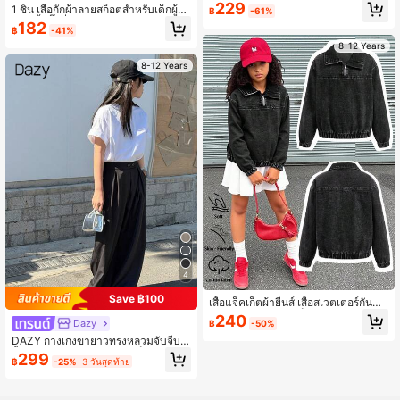
เด็กผู้หญิง Tween ปลอกคอ Plush เอว,
229
1 ชิ้น เสื้อกั๊กผ้าลายสก็อตสำหรับเด็กผู้ห
฿
-61%
ฤดูใบไม้ร่วง/ฤดูหนาว
ญิง, เสื้อกั๊กที่มีความหลากหลายในสไตล์
182
฿
-41%
Ins, ใส่ได้ทั้งฤดูใบไม้ร่วงและฤดูหนาว
8-12 Years
8-12 Years
4
Save ฿100
เสื้อแจ็คเก็ตผ้ายีนส์ เสื้อสเวตเตอร์กันหน
าวแบบบางสำหรับเด็กผู้หญิง Tween สี
240
Dazy
฿
-50%
ดำฟอก มีฮู้ด มีกระเป๋า ผูกเชือกที่ข้อมือ
สไตล์ลำลอง สวมใส่สบาย เหมาะสำหรั
DAZY กางเกงขายาวทรงหลวมจับจีบสี
บวันหยุดพักผ่อน แฟชั่นสตรีท เนื้อผ้านุ่ม
พื้นดีไซน์กระดุมเอวสำหรับเด็กผู้หญิง
299
฿
-25%
3 วันสุดท้าย
ใส่ได้ทุกวัน สำหรับฤดูใบไม้ผลิ/ใบไม้ร่ว
ง