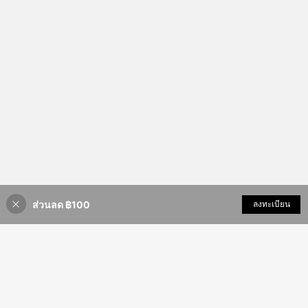
ส่วนลด ฿100
เพิ่มเข้ารถเข็น
ลงทะเบียน
49% ลดราคา!