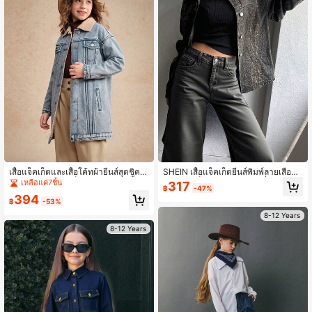
เสื้อแจ็คเก็ตและเสื้อโค้ทผ้ายีนส์สุดชิคส
SHEIN เสื้อแจ็คเก็ตยีนส์พิมพ์ลายเสือดา
ไตล์ Y2K สำหรับเด็กผู้หญิงวัยรุ่น, เสื้อแ
วสำหรับเด็กผู้หญิงวัยรุ่น แฟชั่นลำลอง
เหลือแค่7ชิ้น
317
฿
-47%
จ็คเก็ตยีนส์ยาวบุซับในกันความร้อนสไ
Y2k วินเทจ สไตล์สตรีทสุดเท่ กลับไปโร
394
ตล์สตรีทลำลอง, เสื้อโค้ทผ้ายีนส์เด็กผู้ห
งเรียน สไตล์วิทยาลัย ทรงหลวมและใส่ส
฿
-53%
ญิงแฟชั่นฤดูใบไม้ร่วง/ฤดูหนาวที่ใส่ได้
บาย ปกเสื้อ แขนยาว นุ่ม ใส่ได้ทุกวัน ฤ
8-12 Years
หลากหลาย เสื้อแจ็คเก็ตยีนส์เด็กผู้หญิง เ
ดูหนาวและฤดูใบไม้ร่วง เทศกาลเรฟ แ
8-12 Years
สื้อแจ็คเก็ตยีนส์เด็กผู้หญิง เสื้อแจ็คเก็ตยี
ละที่บ้าน สตรีทแวร์ เสื้อแจ็คเก็ตยีนส์ลา
นส์เด็กผู้หญิงวัยรุ่น เสื้อแจ็คเก็ตยีนส์เด็ก
ยเสือดาวสำหรับโรงเรียน