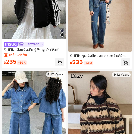
Elenztron
SHEIN เสื้อแจ็คเก็ต มีซิป ผูกโบว์ริบบิ้น
ข้างหวาน สไตล์แฟชั่น สำหรับเด็กผู้หญิ
เหลือแค่8ชิ้น
SHEIN ชุดเสื้อยืดและกางเกงยีนส์ผ้าเด
ง เหมาะสำหรับฤดูใบไม้ผลิและฤดูใบไม้
นิมลำลองสำหรับเด็กผู้หญิง Tween เสื้อ
235
535
ร่วง
฿
-50%
฿
-50%
ยืดมีดีไซน์แขนระบาย เสื้อแจ็คเก็ตยีนส์
มีกระดุมสแน็ปทองแดงที่ปกเสื้อ กระเป๋า
และข้อมือ กางเกงยีนส์มีเอฟเฟกต์ฟอกสี
8-12 Years
8-12 Years
ขาด เหมาะสำหรับออกไปเที่ยว เดินเล่น
ช้อปปิ้ง เดินทาง และท่องเที่ยวในฤดูใบ
ไม้ร่วง/ฤดูหนาว