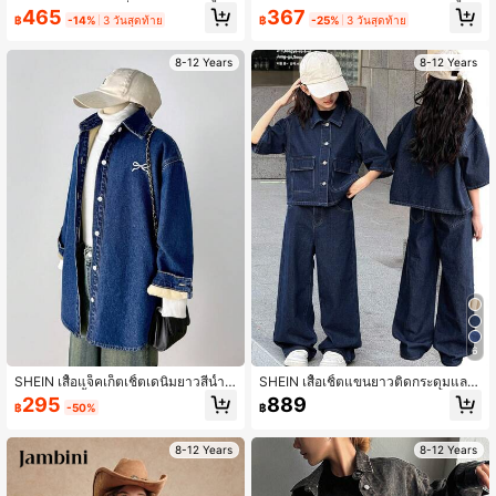
ญิง, ผ้าฝ้ายนุ่ม, แฟชั่น, อเนกประสงค์, ท
ญิง
465
367
฿
-14%
3 วันสุดท้าย
฿
-25%
3 วันสุดท้าย
รงหลวม, สบาย, มินิมอล, สไตล์คลาสสิก
แมตช์ได้ทุกอย่าง, ปกคอสีตัดกัน, ดีไซน์
กระเป๋าคาร์โก้ด้านหน้า, ทรงหลวม, เสื้อ
8-12 Years
8-12 Years
แจ็คเก็ตยีนส์สีน้ำเงินเข้มฟอกหิมะ, เหม
าะสำหรับใส่ประจำวันและวันหยุด
6
SHEIN เสื้อแจ็คเก็ตเชิ้ตเดนิมยาวสีน้ำเงิ
SHEIN เสื้อเชิ้ตแขนยาวติดกระดุมและ
นทรงหลวมพื้นฐานอบอุ่นปักลายโบว์บุผ้
กางเกงยีนส์ขายาวมีซิปสำหรับเด็กผู้หญิ
295
889
฿
-50%
฿
ากันหนาว Y2k ยุค 90 สำหรับเด็กผู้หญิ
งวัยรุ่น
ง,ชุดลำลองและหลากหลายสำหรับใส่ใ
นชีวิตประจำวันและสตรีทแวร์ในฤดูใบไ
8-12 Years
8-12 Years
ม้ร่วง/ฤดูหนาว,สำหรับฮาโลวีนและคริส
ต์มาส,เสื้อแจ็คเก็ตฤดูหนาว,เสื้อแจ็คเก็
ตเดนิม,ฤดูหนาว