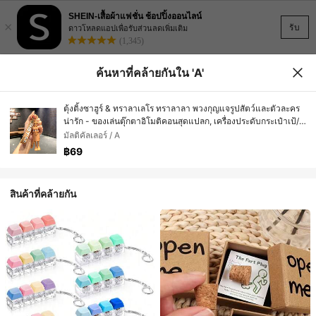
SHEIN-เสื้อผ้าแฟชั่น ช้อปปิ้งออนไลน์
×
รับ
ดาวโหลดแอปเพื่อรับส่วนลดเพิ่มเติม
(1,345)
ค้นหาที่คล้ายกันใน 'A'
ตุ้งติ้งซาฮูร์ & ทราลาเลโร ทราลาลา พวงกุญแจรูปสัตว์และตัวละคร
น่ารัก - ของเล่นตุ๊กตาอิโมติคอนสุดแปลก, เครื่องประดับกระเป๋าเป้/
กระเป๋าสตางค์แฟชั่น, ของขวัญคริสต์มาสและฮาโลวีนแสนสนุก (ตัว
มัลติคัลเลอร์ / A
ละครสะสม)
฿69
สินค้าที่คล้ายกัน