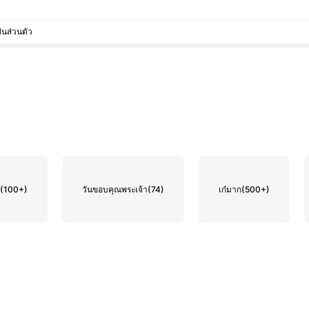
็นส่วนตัว
ญ
(100+)
วันขอบคุณพระเจ้า
(74)
เก๋มาก
(500+)