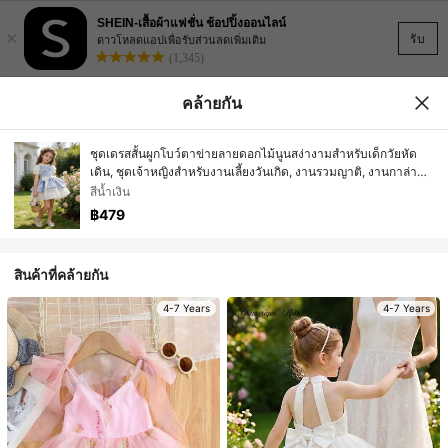
SHEIN-เสื้อผ้าแฟชั่น ช้อปปิ้งออนไลน์
×
รับ
ดาวโหลดแอปเพื่อรับส่วนลดเพิ่มเติม
(1,345)
คล้ายกัน
ชุดเดรสสั้นผูกโบว์ตาข่ายลายดอกไม้นูนสง่างามสำหรับเด็กวัยหัด
เดิน, ชุดเจ้าหญิงสำหรับงานเลี้ยงวันเกิด, งานรวมญาติ, งานกาล่า
ตอนเย็น, เด็กหญิงดอกไม้, งานแต่งงาน, กลับไปโรงเรียน, วันหยุดพัก
สีน้ำเงิน
ผ่อน
฿479
สินค้าที่คล้ายกัน
4-7 Years
4-7 Years