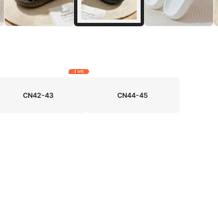
4 left
CN42-43
CN44-45