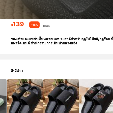
139
-18%
฿
฿169
รองเท้าแตะแฟชั่นพื้นหนาอเนกประสงค์สำหรับฤดูใบไม้ผลิ/ฤดูร้อน พ
อพาร์ตเมนต์ สำนักงาน การเดินป่ากลางแจ้ง
สี: สีดำ