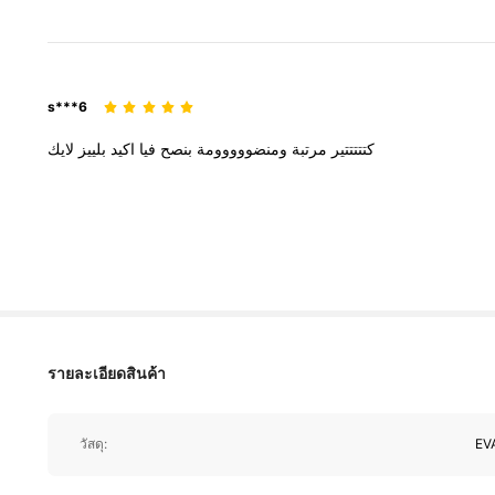
s***6
كتتتتتير
مرتبة
ومنضووووومة
بنصح
فيا
اكيد
بلييز
لايك
1.3K ผู้ติดตาม
4.80
รายละเอียดสินค้า
1.3K ผู้ติดตาม
4.80
วัสดุ:
EV