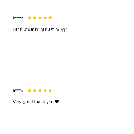
k***n
เบาดี
เดินสบายๆเดินสบายๆๆๆ
h***e
Very
good
thank
you
❤️