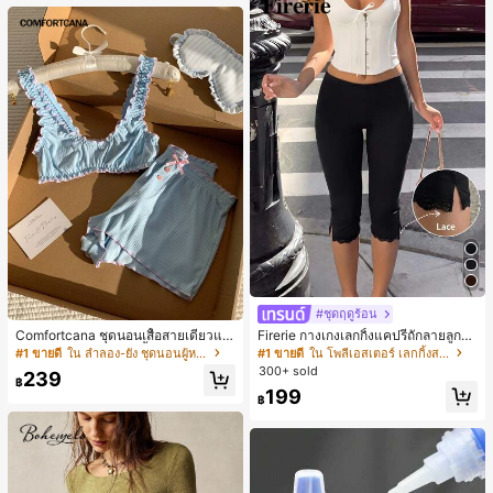
#ชุดฤดูร้อน
Comfortcana ชุดนอนเสื้อสายเดี่ยวแต่
Firerie กางเกงเลกกิ้งแคปรีถักลายลูกไม้
งระบายและกางเกงขาสั้นสำหรับผู้หญิง
สีดำหรูหราสำหรับผู้หญิง อเนกประสงค์
#1 ขายดี
ใน ลำลอง-ยัง ชุดนอนผู้หญิง
#1 ขายดี
ใน โพลีเอสเตอร์ เลกกิ้งสตรี
สำหรับกีฬา แฟชั่น ชายหาด เทศกาลด
300+ sold
239
นตรี ฤดูร้อนแบบสบายๆ
฿
199
฿