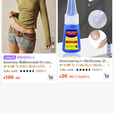
10
6
#ชุดฤดูร้อน
Misscheering กาวติดเล็บปลอม 20 กรั
Bohemela เสื้อยืดคอกลมผ้าถัก แขนยา
ม แรงยึดสูง เจลสติกเกอร์เล็บนุ่ม แห้งเร็
#1 ขายดี
ใน กาวติดเล็บ กาวติดเล็บและสารยึดติด
ว สีเรียบ ใช้งานทั่วไป สำหรับผู้หญิง
#1 ขายดี
ใน สีเขียว เสื้อตัวเก่งใส่ได้ทุกวัน
ว เหมาะสำหรับผู้เริ่มต้นทำเล็บ ติดทนน
1.4k+ sold
(1000+)
6.1k+ sold
(1000+)
าน
36
196
฿
-8%
2 วันสุดท้าย
฿
-6%