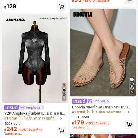
฿
-13%
2 วันสุดท้าย
129
฿
5
7
Bholvia
Bholvia รองเท้าแตะชายหาดแบบแบน
Amplova
สบาย ๆ ลายฉลุมาใหม่สำหรับผู้หญิง
#1 ขายดี
ใน โบฮีเมียน รองเท้าแตะผู้หญิง
Y2K Amplova ผู้หญิงลายแมงมุม แขน
500+ sold
ยาว คอตั้ง บอดี้สูท, สไตล์แฟชั่นดาร์ก
#1 ขายดี
ใน ไม่เป็นทางการ บอดี้สูทผู้หญิง
179
บอดี้สูทผู้หญิง บอดี้สูทฮาโลวีน บอดี้สูท
100+ sold
฿
-10%
วันสุดท้าย
ลายใยแมงมุม
โดยประมาณ
242
฿
-10%
วันสุดท้าย
โดยประมาณ