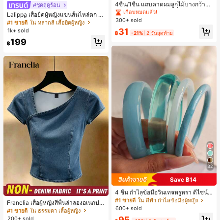
เกือบหมดแล้ว!
4ชิ้น/1ชิ้น แถบคาดผมลูกไม้บางกว้างยื
#ชุดฤดูร้อน
ดหยุ่นสำหรับผู้หญิง, แฟชั่นอเนกประสง
#1 ขายดี
#1 ขายดี
ใน ไม่เป็นทางการ เครื่องประดับผมผู้หญิง
ใน ไม่เป็นทางการ เครื่องประดับผมผู้หญิง
Lalippa เสื้อยืดผู้หญิงแขนสั้นไหล่ตก ค
ค์พรีเมียมหรูหราสไตล์มินิมอล ผ้าพันคอ
300+ sold
เกือบหมดแล้ว!
เกือบหมดแล้ว!
อวีปกเสื้อ ลายพิมพ์ดิจิทัลลายทาง สไตล์
#1 ขายดี
ใน หลากสี เสื้อยืดผู้หญิง
เล็กๆ ห่วงผม อุปกรณ์เสริมผม, เหมาะสำ
สปอร์ตแฟชั่นมินิมอล ของขวัญสำหรับเ
#1 ขายดี
ใน ไม่เป็นทางการ เครื่องประดับผมผู้หญิง
31
1k+ sold
หรับการออกไปข้างนอกประจำวัน, ลำล
฿
-21%
2 วันสุดท้าย
พื่อน
เกือบหมดแล้ว!
อง, งานปาร์ตี้, การเดินทาง, การพักผ่อ
199
฿
น, การมัดผม, การจัดทรงผม, การแต่งห
น้า, การจับคู่ชุด, อุปกรณ์เสริมประดับผ
ม
32
Save ฿14
4 ชิ้น กำไลข้อมือวินเทจหรูหรา ดีไซน์มิ
นิมอลแฟชั่น เหมาะสำหรับใส่ในชีวิตปร
#1 ขายดี
ใน สีฟ้า กำไลข้อมือผู้หญิง
Franclia เสื้อผู้หญิงสีพื้นลำลองอเนกปร
ะจำวัน อะคริลิก เหมาะสำหรับใส่ในชีวิ
600+ sold
ะสงค์สำหรับใส่ประจำวัน
#1 ขายดี
ใน ธรรมดา เสื้อผู้หญิง
ตประจำวันและงานปาร์ตี้ ของขวัญสำห
95
200+ sold
รับผู้หญิง