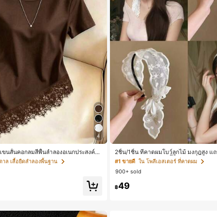
4
ดแขนสั้นคอกลมสีพื้นลำลองอเนกประสงค์สำ
2ชิ้น/1ชิ้น ที่คาดผมโบว์ลูกไม้ มงกุฎสูง แ
ว สำหรับใส่ประจำวัน กิ๊บติดผม ยางรัดผม
ำตาล เสื้อยืดลำลองพื้นฐาน
#1 ขายดี
ใน โพลีเอสเตอร์ ที่คาดผม
ดวางแบบสุ่ม)
900+ sold
49
฿