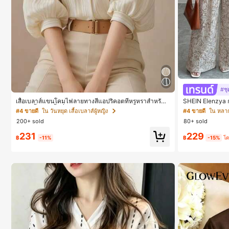
#ชุ
เสื้อเบลาส์แขนโคมไฟลายทางสีแอปริคอตที่หรูหราสำหรับผู้
SHEIN Elenzya 
หญิง, เสื้อแขนสั้นที่ใช้ได้หลากหลายสำหรับการเดินทาง, ตัด
บฤดูใบไม้ผลิ/ฤดู
#4 ขายดี
ใน วันหยุด เสื้อเบลาส์ผู้หญิง
#4 ขายดี
ใน หลา
แบบสุ่มสำหรับฤดูร้อน
ประจำวันและทำงา
200+ sold
80+ sold
ญา, เทศกาลดนตรี
231
229
฿
-11%
฿
-15%
โ