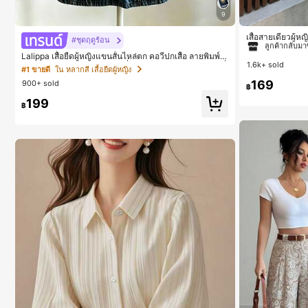
9
#1 ขายดี
ใน สีกากี
ลูกค้ากลับมาซ
เสื้อสายเดี่ยวผู้ห
#ชุดฤดูร้อน
นสีคากีมีรอยผ่าด
#1 ขายดี
#1 ขายดี
ใน สีกากี
ใน สีกากี
Lalippa เสื้อยืดผู้หญิงแขนสั้นไหล่ตก คอวีปกเสื้อ ลายพิมพ์ดิ
1.6k+ sold
จิทัลลายทาง สไตล์สปอร์ตแฟชั่นมินิมอล ของขวัญสำหรับเพื่
ลูกค้ากลับมาซ
ลูกค้ากลับมาซ
#1 ขายดี
ใน หลากสี เสื้อยืดผู้หญิง
อน
169
900+ sold
#1 ขายดี
ใน สีกากี
฿
ลูกค้ากลับมาซ
199
฿