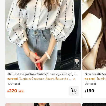
เสื้อเบลาส์ลายจุดสไตล์ฝรั่งเศสฤดูใบไม้ร่วง, ทรงเข้ารูป, แข
GlowEve เสื้อยื
นยาวคอวี, สไตล์ใหม่ฤดูใบไม้ผลิ, ป้องกันแสงแดด, ใส่ไปทำ
หรับผู้หญิง
#2 ขายดี
ใน นุ่มและน้ำหนักเบา เสื้อสตรี เสื้อเบลาส์ & Tee
#3 ขายดี
ใน สีน้
งานและลำลอง สีขาว
100+ sold
70+ sold
220
169
฿
-8%
฿