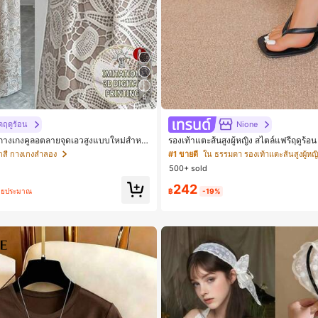
5
ดฤดูร้อน
Nione
กางเกงคูลอตลายจุดเอวสูงแบบใหม่สำหรั
รองเท้าแตะส้นสูงผู้หญิง สไตล์แฟรี่ฤดูร้
ร้อน, สไตล์หรูหราเหมาะสำหรับใส่ในชีวิต
แต่งสายคาดผม รองเท้าแตะชายหาดสำหรับ
กสี กางเกงลำลอง
#1 ขายดี
ใน ธรรมดา รองเท้าแตะส้นสูงผู้หญิ
น, ให้ความรู้สึกวินเทจสำหรับฤดูรับปริญ
ฟชั่นสายไขว้ สำหรับเดทไนท์
500+ sold
, การแข่งม้าดาร์บี้, วันประกาศอิสรภาพ
242
ดยประมาณ
฿
-19%