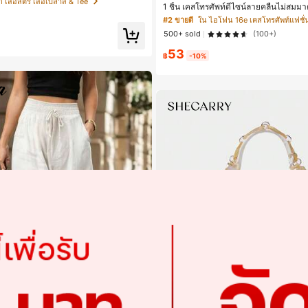
ก เสื้อสตรี เสื้อเบลาส์ & Tee
1 ชิ้น เคสโทรศัพท์ดีไซน์ลายคลื่นไม่สม
่มและเก๋ไก๋สำหรับใส่ทุกวัน
17 Pro Max, เหมาะสำหรับ Phone 16 Pr
#2 ขายดี
ใน ไอโฟน 16e เคสโทรศัพท์แฟชั่
ax, 14 Pro Max, เคสโทรศัพท์สไตล์เกาหลี
500+ sold
(100+)
ากันได้กับ 11/12/13/14/15/16 Pro Max P
เหมาะสำหรับทั้งชายและหญิง, ของขวัญใ
53
ริสต์มาส, วันวาเลนไทน์, อีสเตอร์, ฤดูแต
฿
-10%
หรับแฟนสาว