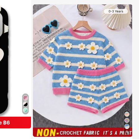
0-3 Years
e ฿6
8