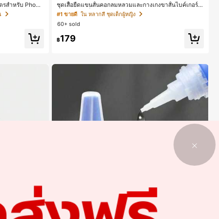
มาตรสำหรับ Phone
ชุดเสื้อยืดแขนสั้นคอกลมหลวมและกางเกงขาสั้นไบค์เกอร์รั
o Max, 15 Pro M
ดรูปสำหรับเด็กผู้หญิง สไตล์มินิมอล เหมาะสำหรับฤดูใบไม้ผ
น
#1 ขายดี
ใน หลากสี ชุดเด็กผู้หญิง
และน่าสนใจ, เข้
ลิและฤดูร้อน
60+ sold
lus, ดีไซน์หรูหรา
นอุดมคติสำหรับค
179
่งงานและวันเกิดสำ
฿