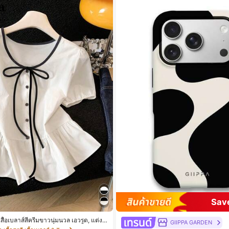
Sav
สื้อเบลาส์สีครีมขาวนุ่มนวล เอวรูด, แต่งข
GIIPPA GARDEN
ูก, แขนพอง จับคู่กับกระโปรงชายระบาย,