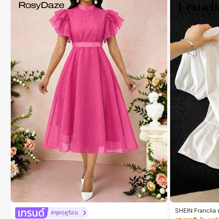
SHEIN Franclia เ
#ชุดฤดูร้อน
อบตัดกัน + โบว์ผ