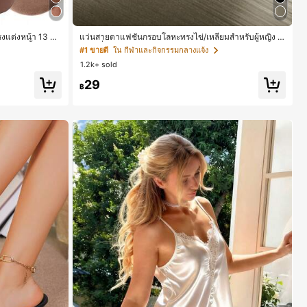
แต่งหน้า 13 ชิ้
แว่นสายตาแฟชั่นกรอบโลหะทรงไข่/เหลี่ยมสำหรับผู้หญิง (ก
งแป้งรองพื้นกลม 1
รอบครึ่ง), เหมาะสำหรับใส่ในชีวิตประจำวันและกิจกรรมกล
#1 ขายดี
ใน กีฬาและกิจกรรมกลางแจ้ง
ิ้น - ชุดคลาสสิก
างแจ้ง
1.2k+ sold
 เหมาะสำหรับผู้ห
ร่วงและฤดูหนาว
29
฿