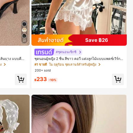
Save ฿26
22
#ชุดนอนเซ็กซี่
อน ส้นบาง แบบคีบ
ชุดนอนผู้หญิง 2 ชิ้น สีขาว คอวี แต่งลูกไม้แบบแพตช์เวิร์ก ชุ
เที่ยวพักผ่อน แ
ดนอนใส่ในบ้าน สำหรับเธอ
ง
#1 ขายดี
ใน ฤดูร้อน ชุดเลานจ์สำหรับผู้หญิง
200+ sold
233
฿
-10%