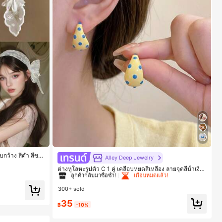
#1 ขายดี
ใน โบโฮ ต่างหูผู้หญิง
ถบกว้าง สีดำ สีขา
Alley Deep Jewelry
 (ลายปักดอกไม้จั
ลูกค้ากลับมาซื้อซ้ำ!
เกือบหมดแล้ว!
ต่างหูโลหะรูปตัว C 1 คู่ เคลือบหยดสีเหลือง ลายจุดสีน้ำเงิน
สไตล์ยุโรปและอเมริกัน แฟชั่นส่วนตัว หวานและสง่างาม
#1 ขายดี
#1 ขายดี
ใน โบโฮ ต่างหูผู้หญิง
ใน โบโฮ ต่างหูผู้หญิง
สำหรับผู้หญิงและเด็กหญิง สำหรับการเดินทาง งานแต่งงาน
300+ sold
ปาร์ตี้ วันเกิด ของขวัญคริสต์มาส 2026
ลูกค้ากลับมาซื้อซ้ำ!
ลูกค้ากลับมาซื้อซ้ำ!
เกือบหมดแล้ว!
เกือบหมดแล้ว!
35
#1 ขายดี
ใน โบโฮ ต่างหูผู้หญิง
฿
-10%
ลูกค้ากลับมาซื้อซ้ำ!
เกือบหมดแล้ว!