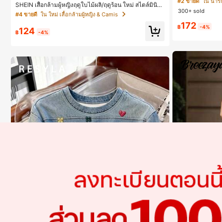
#2 ขายดี
ใน น่ารั
SHEIN เสื้อกล้ามผู้หญิงฤดูใบไม้ผลิ/ฤดูร้อน ใหม่ สไตล์มินิม
ลดอายุและดูดี, นุ
300+ sold
อลลำลองหรูหรา สีบล็อก ลายจุด คอวี แพตช์เวิร์ก ชายระบา
#4 ขายดี
ใน ใหม่ เสื้อกล้ามผู้หญิง & Camis
ย แขนกุด ทรงเข้ารูป อเนกประสงค์, เสื้อผู้หญิงฤดูใบไม้ผลิ/ฤ
172
ดูร้อน, เสื้อหรูหราผู้หญิง, เสื้อเที่ยวพักผ่อนผู้หญิง
฿
-4%
124
฿
-4%