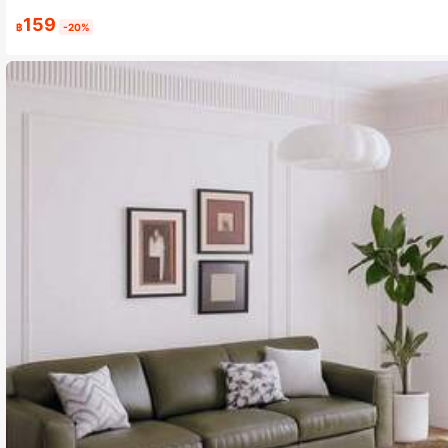
159
฿
-20%