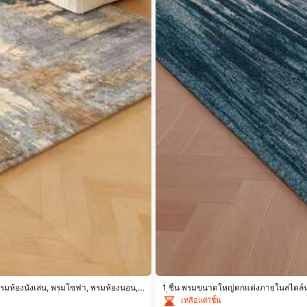
รมห้องนั่งเล่น, พรมโซฟา, พรมห้องนอน, เ
1 ชิ้น พรมขนาดใหญ่ตกแต่งภายในสไตล์น
ี้สำนักงาน, พรมเช็ดเท้าทางเข้า, ผ้าห่มปิก
นั่งเล่น, พรมโซฟา, พรมห้องนอน, แผ่นกันล
เหลือแค่1ชิ้น
นักงาน, พรมเช็ดเท้าทางเข้า, ผ้าห่มปิกนิก