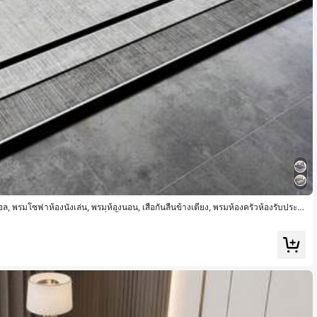
 พรมโซฟาห้องนั่งเล่น, พรมห้องนอน, เสื่อกันลื่นข้างเตียง, พรมห้องครัวห้องรับประท
เท้าทางเข้า, ผ้าห่มปิกนิก, เสื่อตั้งแคมป์กลางแจ้ง