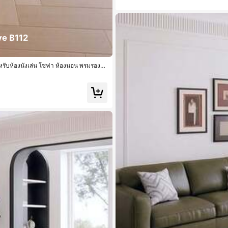
ve ฿112
รับห้องนั่งเล่น โซฟา ห้องนอน พรมรองข้
ิคนิคกลางแจ้ง แผ่นรองนอนแคมป์