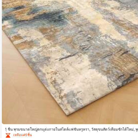
1 ชิ้น พรมขนาดใหญ่ตกแต่งภายในสไตล์แฟชั่นหรูหรา, วัสดุขนสัตว์เทียมซักได้ใหม่, พ
สื่อกันลื่นข้างเตียง, เสื่อปูพื้นห้อง, พรมห้องครัวสำหรับรับประทานอาหาร, แผ่นรองเก้าอ
เหลือแค่5ชิ้น
นิกกลางแจ้ง, เสื่อตั้งแคมป์