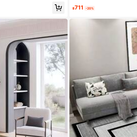
711
฿
-20%