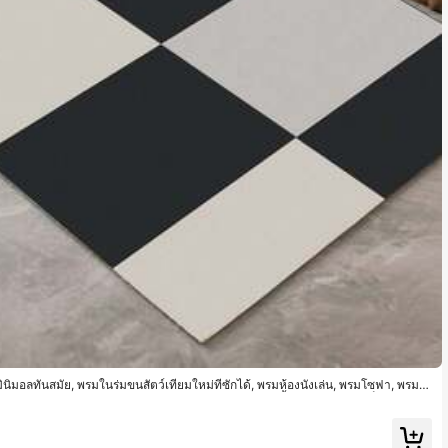
มอลทันสมัย, พรมในร่มขนสัตว์เทียมใหม่ที่ซักได้, พรมห้องนั่งเล่น, พรมโซฟา, พรมห้
้นห้อง, พรมห้องครัวสำหรับรับประทานอาหาร, แผ่นรองเก้าอี้สำนักงาน, พรมเช็ดเท้าทางเ
กลางแจ้ง