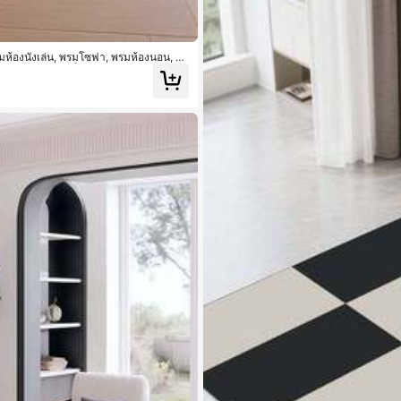
ห้องนั่งเล่น, พรมโซฟา, พรมห้องนอน, แผ่
สำนักงาน, พรมเช็ดเท้าทางเข้า, ผ้าห่มปิก