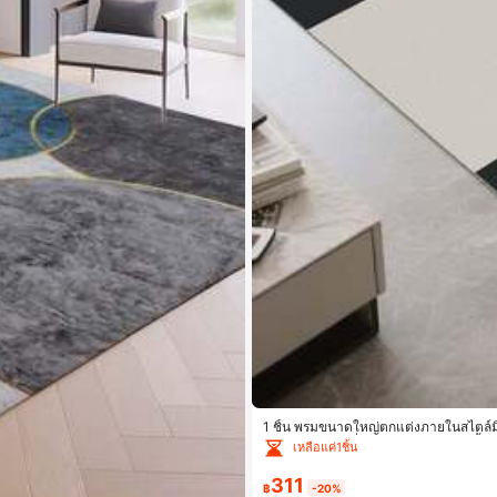
1 ชิ้น พรมขนาดใหญ่ตกแต่งภายในสไตล์มินิ
องนอน, แผ่นกันลื่นข้างเตียง, แผ่นรองพื
เหลือแค่1ชิ้น
ข้า, ผ้าห่มปิกนิกกลางแจ้ง, เสื่อตั้งแคมป์
311
฿
-20%