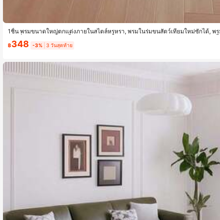
1ชิ้น พรมขนาดใหญ่ตกแต่งภายในสไตล์หรูหรา, พรมในร่มขนสัตว์เทียมใหม่ซักได้, พรม
นกันลื่นข้างเตียง, แผ่นปูพื้นห้อง, พรมห้องครัวสำหรับรับประทานอาหาร, แผ่นรองเก้าอี้
348
นิกกลางแจ้ง, เสื่อตั้งแคมป์กลางแจ้ง
฿
-3%
3 วันสุดท้าย