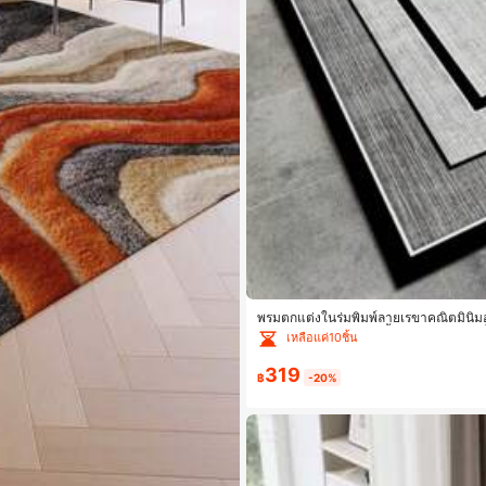
พรมตกแต่งในร่มพิมพ์ลายเรขาคณิตมินิมอล,
านอาหาร, แผ่นรองเก้าอี้สำนักงาน, พรมเช็ด
เหลือแค่10ชิ้น
319
฿
-20%