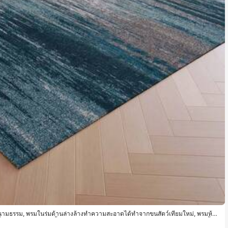
ามธรรม, พรมในร่มด้านล่างล้างทำความสะอาดได้ทำจากขนสัตว์เทียมใหม่, พรมห้อง
ื่นข้างเตียง, แผ่นรองพื้นห้อง, พรมห้องครัวสำหรับรับประทานอาหาร, แผ่นรองเก้าอี้สำ
กลางแจ้ง, เสื่อตั้งแคมป์กลางแจ้ง