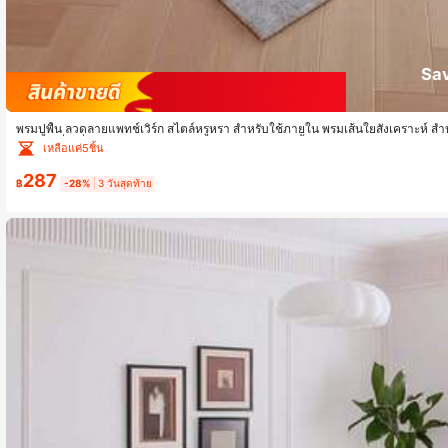
Sa
พรมปูพื้น ลวดลายแพทช์เวิร์ก สไตล์หรูหรา สำหรับใช้ภายใน พรมเส้นใยสังเคราะห์ สำห
างเตียง ที่ไม่ลื่น ห้องรับประทานอาหาร ครัว แผ่นรองเก้าอี้สำนักงาน พรมทางเข้า ป
เหลือแค่5ชิ้น
287
฿
-28%
3 วันสุดท้าย