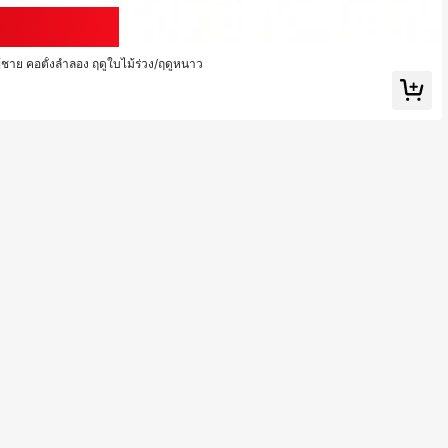
Save ฿209
ู้ชาย คอตั้งลำลอง ฤดูใบไม้ร่วง/ฤดูหนาว