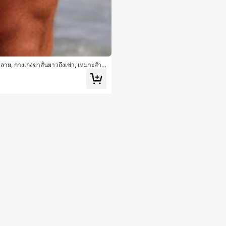
พ์ลาย, กางเกงขาสั้นยาวถึงเข่า, เหมาะสำห