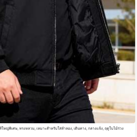
์ใหญ่พิเศษ, ทรงหลวม, เหมาะสำหรับใส่ลำลอง, เดินทาง, กลางแจ้ง, ฤดูใบไม้ร่วง