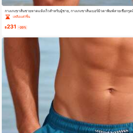
กางเกงขาสั้นชายหาดแห้งเร็วสำหรับผู้ชาย, กางเกงขาสั้นเบอร์มิวดาพิมพ์ลายเชือกรูด
งแจ้ง, วิ่ง
เหลือแค่1ชิ้น
231
฿
-20%