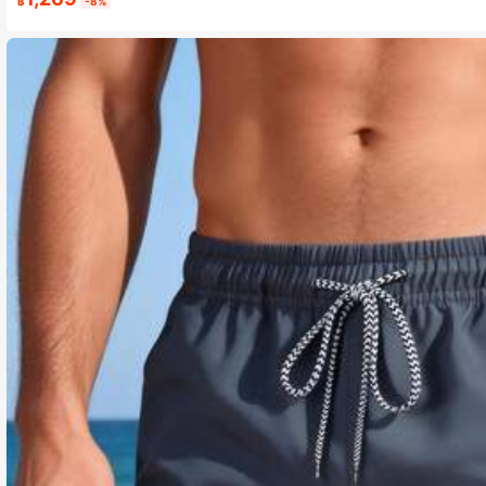
฿
-8%