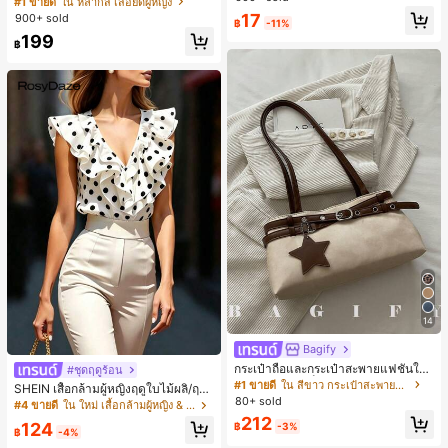
#1 ขายดี
ใน หลากสี เสื้อยืดผู้หญิง
ชิ้น และฟองน้ำแต่งหน้ารูปสามเหลี่ยม
สปอร์ตแฟชั่นมินิมอล ของขวัญสำหรับเ
17
900+ sold
1 ชิ้น - ชุดคลาสสิก ทำจากขนสังเคราะ
฿
-11%
พื่อน
ห์นุ่มและเป็นมิตรต่อผิว เหมาะสำหรับผู้
199
฿
หญิงและเด็กผู้หญิง เหมาะสำหรับฤดูใบ
ไม้ร่วงและฤดูหนาว
14
Bagify
กระเป๋าถือและกระเป๋าสะพายแฟชั่นให
#ชุดฤดูร้อน
ม่ ตกแต่งด้วยเข็มขัด เหมาะสำหรับงาน
#1 ขายดี
ใน สีขาว กระเป๋าสะพายผู้หญิง
SHEIN เสื้อกล้ามผู้หญิงฤดูใบไม้ผลิ/ฤดูร้
ปาร์ตี้ การรวมตัว การออกไปข้างนอก ก
80+ sold
อน ใหม่ สไตล์มินิมอลลำลองหรูหรา สีบ
#4 ขายดี
ใน ใหม่ เสื้อกล้ามผู้หญิง & Camis
ารท่องเที่ยว การช้อปปิ้ง และการใช้งาน
ล็อก ลายจุด คอวี แพตช์เวิร์ก ชายระบา
212
ประจำวัน สามารถเก็บเหรียญ โทรศัพท์
124
฿
-3%
ย แขนกุด ทรงเข้ารูป อเนกประสงค์, เสื้อ
฿
-4%
เหมาะสำหรับกระเป๋าทำงานของพนักง
ผู้หญิงฤดูใบไม้ผลิ/ฤดูร้อน, เสื้อหรูหราผู้