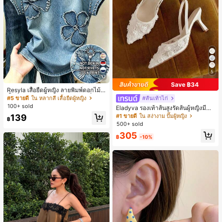
5
17
Save ฿34
Resyla เสื้อยืดผู้หญิง ลายพิมพ์ดอกไม้สี
น้ำเงินวินเทจ เสื้อสำหรับออกไปเที่ยวฤ
#5 ขายดี
ใน หลากสี เสื้อยืดผู้หญิง
#ส้นเท้าไก่
ดูร้อน ดีไซน์กราฟิก สบายๆ อเนกประสง
100+ sold
Eladyva รองเท้าส้นสูงรัดส้นผู้หญิงมีดอ
ค์ สวมใส่ประจำวัน กลางแจ้ง ช้อปปิ้ง ท่
กไม้ประดับตาข่ายเสริมและสามารถสว
139
#1 ขายดี
ใน สง่างาม ปั๊มผู้หญิง
องเที่ยวกลางแจ้ง
฿
มได้สองแบบ ส้นสูง 7 ซม. รูปแบบโรมัน
500+ sold
หรูหรา ส้นเข็ม ลุคเทพนิยาย
305
฿
-10%