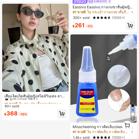
Eassivo
น, กลางแจ้ง, ช้อปปิ้ง, การเดินทาง, เสื้อ
Eassivo Eassivo กางเกงขาสั้นผู้หญิงรั
ผ้ากลางแจ้ง
น 2 ใน 1 ฤดูร้อนที่สบายและกางเกงขา
#1 ขายดี
ใน กระเป๋า กางเกงขาสั้นกีฬาผู้หญิง
สั้นพรางแสงแดด
300+ sold
(1000+)
261
฿
-3%
#1 ขายดี
ใน กระเป๋า เสื้อคลุมลำลอง
ลูกค้ากลับมาซื้อซ้ำ!
เสื้อแจ็คเก็ตสั้นผู้หญิงสไตล์วินเทจ ลายจุ
ดขนาดใหญ่ คอตั้ง เอวเข้ารูป แขนพอง
#1 ขายดี
#1 ขายดี
ใน กระเป๋า เสื้อคลุมลำลอง
ใน กระเป๋า เสื้อคลุมลำลอง
ทรงหลวม แฟชั่นอเนกประสงค์ สำหรับใ
90+ sold
ลูกค้ากลับมาซื้อซ้ำ!
ลูกค้ากลับมาซื้อซ้ำ!
ส่ประจำวันและไปเที่ยวพักผ่อน
#1 ขายดี
ใน กระเป๋า เสื้อคลุมลำลอง
368
฿
-10%
ลูกค้ากลับมาซื้อซ้ำ!
5
1
Misscheering กาวติดเล็บปลอม 20 กรั
1
ม แรงยึดสูง เจลสติกเกอร์เล็บนุ่ม แห้งเร็
#1 ขายดี
ใน กาวติดเล็บ กาวติดเล็บและสารยึดติด
ว เหมาะสำหรับผู้เริ่มต้นทำเล็บ ติดทนน
1.4k+ sold
(1000+)