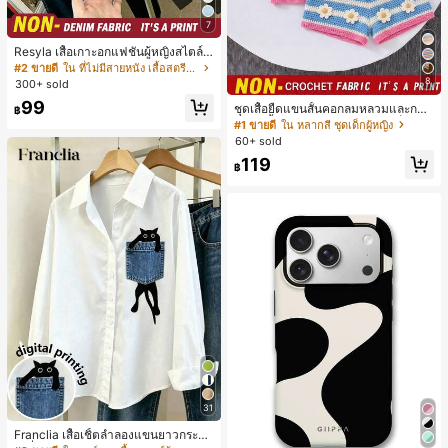
7
Resyla เสื้อเกาะอกแฟชั่นผู้หญิงสไตล์ซั
มเมอร์อเนกประสงค์ลายเดนิม แนะนำ
#2 ขายดี
ใน ที่ไม่มีสายหนัง เสื้อสตรี เสื้อเบลาส์ & Tee
สำหรับงานหนัก ขายดี ตกแต่งเพชรสีสั
8
300+ sold
นสดใสพิมพ์ลาย เหมาะสำหรับใส่ประ
99
จำวัน
ชุดเสื้อยืดแขนสั้นคอกลมหลวมและกาง
฿
เกงขาสั้นไบค์เกอร์รัดรูปสำหรับเด็กผู้ห
#1 ขายดี
ใน หลากสี ชุดเด็กผู้หญิง
ญิง สไตล์มินิมอล เหมาะสำหรับฤดูใบไ
60+ sold
ม้ผลิและฤดูร้อน
119
฿
31
Franclia เสื้อเชิ้ตลำลองแขนยาวกระดุ