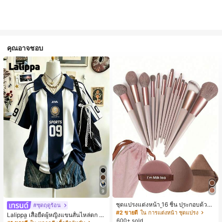
คุณอาจชอบ
9
ชุดแปรงแต่งหน้า 16 ชิ้น ประกอบด้วยแ
#ชุดฤดูร้อน
ปรงแต่งหน้า 13 ชิ้น, ฟองน้ำแต่งหน้ารู
#2 ขายดี
ใน การแต่งหน้า ชุดแปรง
Lalippa เสื้อยืดผู้หญิงแขนสั้นไหล่ตก ค
ปหยดน้ำ 1 ชิ้น, แปรงแป้งรองพื้นกลม 1
600+ sold
อวีปกเสื้อ ลายพิมพ์ดิจิทัลลายทาง สไตล์