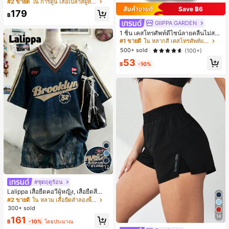
มเดี่ยวลายการ์ตูนแมวสำหรับผู้หญิง
#2 ขายดี
ใน การ์ตูน เสื้อเบลาส์ผู้หญิง
Save ฿6
179
฿
GIIPPA GARDEN
1 ชิ้น เคสโทรศัพท์ดีไซน์ลายคลื่นไม่สม
มาตรสำหรับ Phone 17 Pro Max, เหม
#1 ขายดี
ใน หลากสี เคสโทรศัพท์แฟชั่น
าะสำหรับ Phone 16 Pro Max, 15 Pro
500+ sold
(100+)
Max, 14 Pro Max, เคสโทรศัพท์สไตล์เ
53
กาหลีและน่าสนใจ, เข้ากันได้กับ 11/12/
฿
-10%
13/14/15/16 Pro Max Plus, ดีไซน์หรู
หราเหมาะสำหรับทั้งชายและหญิง, ของ
ขวัญในอุดมคติสำหรับคริสต์มาส, วันว
าเลนไทน์, อีสเตอร์, ฤดูแต่งงานและวันเ
กิดสำหรับแฟนสาว
12
#ชุดฤดูร้อน
Lalippa เสื้อยืดคอวีผู้หญิง, เสื้อยืดสีน้ำเ
งินสไตล์มินิมอลเรโทร, เสื้อยืดผู้หญิงทร
#2 ขายดี
ใน หลวม เสื้อยืดลำลองพื้นฐาน
งหลวมสบาย, พิมพ์ตัวอักษรและตัวเลข
300+ sold
ภาษาอังกฤษ, เสื้อสำหรับออกไปเที่ยวฤ
14
161
ดูร้อน, ลวดลายดีไซน์, ความรู้สึกพรีเมีย
฿
-10%
โดยประมาณ
ม, ลำลองอเนกประสงค์, สวมใส่ประจำวั