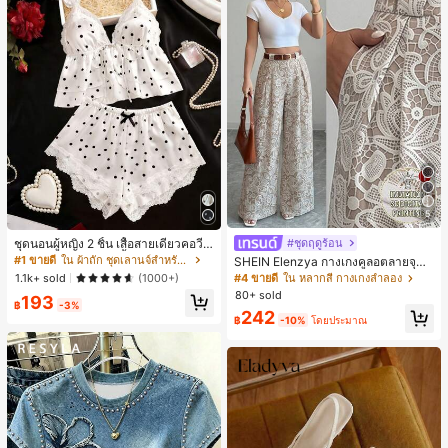
5
#ชุดฤดูร้อน
ชุดนอนผู้หญิง 2 ชิ้น เสื้อสายเดี่ยวคอวีลู
กไม้ พร้อมกางเกงขาสั้นแต่งลูกไม้ แต่ง
#1 ขายดี
ใน ผ้าถัก ชุดเลานจ์สำหรับผู้หญิง
SHEIN Elenzya กางเกงคูลอตลายจุดเ
โบว์ที่เอว ชุดลำลองผู้หญิงนุ่มสบายน่ารั
อวสูงแบบใหม่สำหรับฤดูใบไม้ผลิ/ฤดูร้อ
1.1k+ sold
(1000+)
#4 ขายดี
ใน หลากสี กางเกงลำลอง
ก สไตล์เอสเธติก
น, สไตล์หรูหราเหมาะสำหรับใส่ในชีวิต
80+ sold
193
ประจำวันและทำงาน, ให้ความรู้สึกวินเ
฿
-3%
242
ทจสำหรับฤดูรับปริญญา, เทศกาลดนตร
฿
-10%
โดยประมาณ
ี, การแข่งม้าดาร์บี้, วันประกาศอิสรภาพ