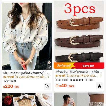
านออฟฟิศ นักศึกษามหาวิทยาลัย และ
หญิง, เสื้อเที่ยวพักผ่อนผู้หญิง
พนักงานออฟฟิศ กระเป๋าผู้หญิงที่หรูหรา
Save ฿9
3ชิ้น/2ชิ้น/1ชิ้น เข็มขัดหนัง PU สีพื้น
เสื้อเบลาส์ลายจุดสไตล์ฝรั่งเศสฤดูใบไม้
ลำลอง ดีไซน์มินิมอล เหมาะสำหรับผู้ห
#1 ขายดี
ใน สง่างาม เครื่องประดับเข็มขัดและเข็มขัดผู้หญิง
ร่วง, ทรงเข้ารูป, แขนยาวคอวี, สไตล์ให
#2 ขายดี
ใน นุ่มและน้ำหนักเบา เสื้อสตรี เสื้อเบลาส์ & Tee
ญิงในฤดูร้อน ฤดูใบไม้ร่วง วิทยาเขต ป
ม่ฤดูใบไม้ผลิ, ป้องกันแสงแดด, ใส่ไป
1.1k+ sold
(1000+)
100+ sold
ลายฤดูใบไม้ร่วง ฮาโลวีน & คริสต์มาส
ทำงานและลำลอง สีขาว
40
ความหรูหราที่เงียบสงบ
220
฿
-18%
฿
-8%