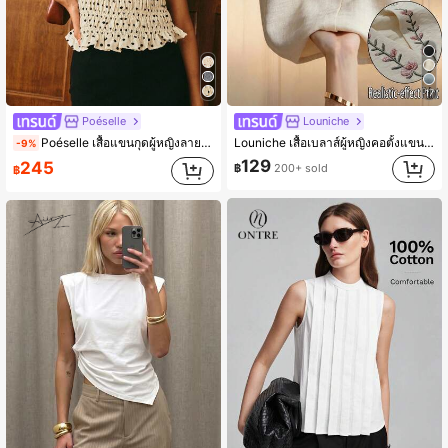
17
Poéselle
Louniche
Poéselle เสื้อแขนกุดผู้หญิงลายจุดมีเท็กซ์เจอร์ สไตล์ฝรั่งเศสแบบสบายๆ ย่นแขนกุด สำหรับใส่ไปทานมื้อสายฤดูร้อน สีดำขาวลายจุด
Louniche เสื้อเบลาส์ผู้หญิงคอตั้งแขนกุดปักลายดอกไม้, เสื้อปักลาย, ชุดฤดูร้อนผู้หญิง, เสื้อหรูหรา, ชุดทำงาน
-9%
129
245
฿
200+ sold
฿