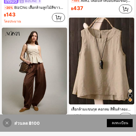
AiiRZ เสื้อเบลาส์ป๊อปลินแขนกุดสีขาวสำหรับผู้หญิง เสื้อกล้ามทรงบอลลูน ชายเสื้อพอง สไตล์ลำลองสำหรับฤดูร้อน ทรงหลวม คอกลม น้ำหนักเบา ระบายอากาศได้ดี สำหรับใส่ทำงานและพักผ่อน
-15%
BizChic
437
BizChic เสื้อกล้ามลูกไม้สีขาวคอสี่เหลี่ยมแขนกุด สไตล์ฝรั่งเศสวินเทจหรูหราเซ็กซี่ ลำลองสปอร์ต คันทรี สตรีท ใส่ไปทำงาน เดท วันธรรมดา ฮาโลวีน เปิดเทอม ปาร์ตี้ วันเกิด ออฟฟิศ ทรงเข้ารูป อเนกประสงค์ สำหรับฤดูร้อนและฤดูใบไม้ร่วง วันหยุดพักผ่อน แขกงานแต่ง โบสถ์ โอกาสพิเศษ ออกไปข้างนอก ชายหาด งานสังสรรค์ วันหยุด ช้อปปิ้ง ท่องเที่ยว ธุรกิจ ทางการ หรูหราเบาๆ
-20%
฿
143
฿
โดยประมาณ
เสื้อกล้ามแขนกุด คอกลม สีพื้นลำลองสำหรับผู้หญิง ฤดูร้อน
159
฿
100+ sold
NÖISTA
ส่วนลด ฿100
เพิ่มเข้ารถเข็น
ลงทะเบียน
30% ลดราคา!
Nöista เสื้อกล้ามเปปลัมจับจีบสีเบจสไตล์ชิคสำหรับผู้หญิง เหมาะสำหรับบรันช์ฤดูร้อน ลุคบิสซิเนสแคชชวลฤดูใบไม้ร่วง และเป็นไอเทมเด่นน่ารักสำหรับใส่เลเยอร์ช่วงเปิดเทอม
-32%
169
฿