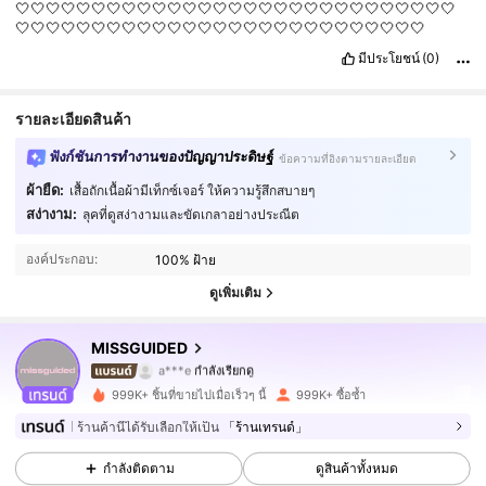
🤍🤍🤍🤍🤍🤍🤍🤍🤍🤍🤍🤍🤍🤍🤍🤍🤍🤍🤍🤍🤍🤍🤍🤍🤍🤍🤍🤍🤍
🤍🤍🤍🤍🤍🤍🤍🤍🤍🤍🤍🤍🤍🤍🤍🤍🤍🤍🤍🤍🤍🤍🤍🤍🤍🤍🤍
มีประโยชน์
(0)
รายละเอียดสินค้า
ฟังก์ชันการทำงานของปัญญาประดิษฐ์
ข้อความที่อิงตามรายละเอียด
ผ้ายืด:
เสื้อถักเนื้อผ้ามีเท็กซ์เจอร์ ให้ความรู้สึกสบายๆ
สง่างาม:
ลุคที่ดูสง่างามและขัดเกลาอย่างประณีต
3M ผู้ติดตาม
4.88
องค์ประกอบ:
100% ฝ้าย
3M ผู้ติดตาม
4.88
ดูเพิ่มเติม
3M ผู้ติดตาม
4.88
MISSGUIDED
a***e
กำลังเรียกดู
3M ผู้ติดตาม
4.88
999K+ ชิ้นที่ขายไปเมื่อเร็วๆ นี้
999K+ ซื้อซ้ำ
ร้านค้านี้ได้รับเลือกให้เป็น
「ร้านเทรนด์」
3M ผู้ติดตาม
4.88
กำลังติดตาม
ดูสินค้าทั้งหมด