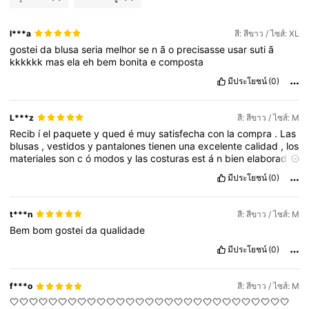
l***a
สี: สีขาว / ไซส์: XL
gostei
da
blusa
seria
melhor
se
n
ã
o
precisasse
usar
suti
ã
kkkkkk
mas
ela
eh
bem
bonita
e
composta
มีประโยชน์
(0)
L***z
สี: สีขาว / ไซส์: M
Recib
í
el
paquete
y
qued
é
muy
satisfecha
con
la
compra
.
Las
blusas
,
vestidos
y
pantalones
tienen
una
excelente
calidad
,
los
materiales
son
c
ó
modos
y
las
costuras
est
á
n
bien
elaboradas
.
Las
prendas
corresponden
a
las
im
á
genes
mostradas
y
los
มีประโยชน์
(0)
colores
son
muy
bonitos
.
Adem
á
s
,
las
tallas
son
adecuadas
y
el
ajuste
es
favorecedor
.
Destaco
la
variedad
de
dise
ñ
os
,
ya
que
permite
crear
diferentes
combinaciones
para
distintas
t***n
สี: สีขาว / ไซส์: M
ocasiones
.
El
empaque
lleg
ó
en
buen
estado
y
la
entrega
fue
Bem
bom
gostei
da
qualidade
puntual
.
En
general
,
considero
que
es
una
excelente
opci
ó
n
por
su
relaci
ó
n
calidad
-
precio
.
Lo
recomiendo
a
quienes
มีประโยชน์
(0)
buscan
prendas
vers
á
tiles
,
c
ó
modas
y
con
buen
acabado
.
⭐⭐⭐⭐⭐
f***o
สี: สีขาว / ไซส์: M
🤍🤍🤍🤍🤍🤍🤍🤍🤍🤍🤍🤍🤍🤍🤍🤍🤍🤍🤍🤍🤍🤍🤍🤍🤍🤍🤍🤍🤍