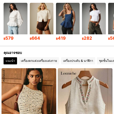
3M ผู้ติดตาม
4.88
3M ผู้ติดตาม
4.88
3M ผู้ติดตาม
4.88
579
664
419
282
5
฿
฿
฿
฿
฿
3M ผู้ติดตาม
4.88
คุณอาจชอบ
3M ผู้ติดตาม
4.88
แนะนำ
เครื่องตกแต่งเครื่องแต่งกาย
เครื่องประดับ & นาฬิกา
ชุดชั้นในแ
3M ผู้ติดตาม
4.88