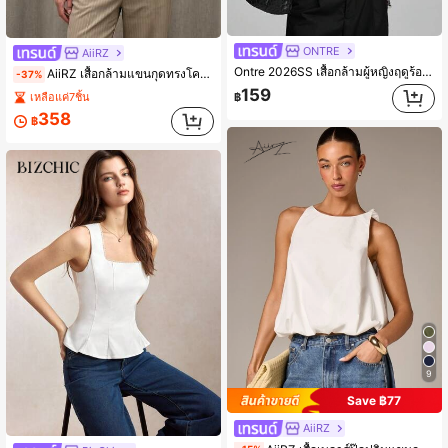
ONTRE
AiiRZ
Ontre 2026SS เสื้อกล้ามผู้หญิงฤดูร้อน สีขาวล้วน แขนกุด ทรงหลวม ดีไซน์รูด สไตล์ Old Money มินิมอล หรูหรา ลำลอง วันครู ทรงเอไลน์ สำหรับออฟฟิศ
AiiRZ เสื้อกล้ามแขนกุดทรงโครงสร้าง เอวเข้ารูป มีฟองน้ำเสริมไหล่ คอกลม สไตล์มินิมอล ไอเทมจำเป็นสำหรับฤดูร้อน
-37%
159
เหลือแค่7ชิ้น
฿
358
฿
9
Save ฿77
AiiRZ