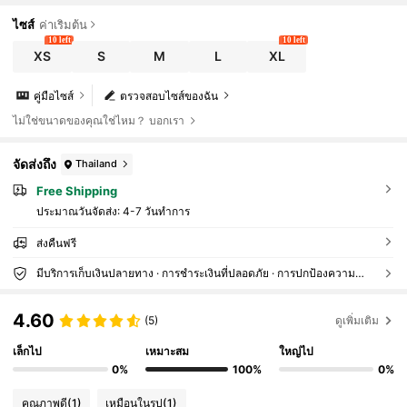
ไซส์
ค่าเริ่มต้น
10 left
10 left
XS
S
M
L
XL
คู่มือไซส์
ตรวจสอบไซส์ของฉัน
ไม่ใช่ขนาดของคุณใช่ไหม？ บอกเรา
จัดส่งถึง
Thailand
Free Shipping
ประมาณวันจัดส่ง:
4-7 วันทำการ
ส่งคืนฟรี
มีบริการเก็บเงินปลายทาง · การชำระเงินที่ปลอดภัย · การปกป้องความเป็นส่วนตัว
4.60
(5)
ดูเพิ่มเติม
เล็กไป
เหมาะสม
ใหญ่ไป
0%
100%
0%
คุณภาพดี
(1)
เหมือนในรูป
(1)