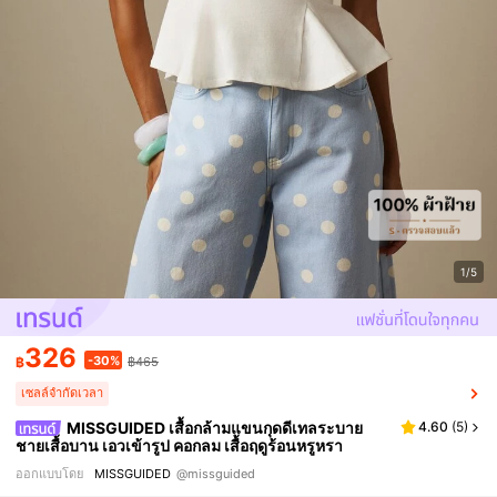
1/5
326
-30%
฿
฿465
เซลล์จำกัดเวลา
MISSGUIDED เสื้อกล้ามแขนกุดดีเทลระบาย
4.60
(
5
)
ชายเสื้อบาน เอวเข้ารูป คอกลม เสื้อฤดูร้อนหรูหรา
ออกแบบโดย
MISSGUIDED
@missguided