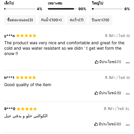
เล็กไป
เหมาะสม
ใหญ่ไป
4%
90%
6%
ซื้อต่อแน่นอน
(3)
กันน้ำ
(100+)
ส่งเร็ว
(7)
ปีนเขา
(10)
y***n
สี: สีดำ / ไซส์: M
The
product
was
very
nice
and
comfortable
and
great
for
the
cold
and
was
water
resistant
so
we
didn
’
t
get
wet
form
the
snow
!!
มีประโยชน์
(1)
h***1
สี: สีดำ / ไซส์: M
Good
quality
of
the
item
มีประโยชน์
(5)
9***0
สี: สีดำ / ไซส์: XL
الكوالتي
حلو
و
يدفي
حيل
มีประโยชน์
(0)