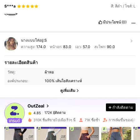
S***a
สี: สีดำ / ไซส์: L
حبييييت
มีประโยชน์
(0)
นางแบบใส่อยู่:
S
ความสูง:
174.0
หน้าอก:
83.0
เอว:
57.0
สะโพก:
90.0
รายละเอียดสินค้า
172K ผู้ติดตาม
4.85
วัสดุ:
ผ้าทอ
องค์ประกอบ:
100% เส้นใยสังเคราะห์
172K ผู้ติดตาม
ดูเพิ่มเติม
4.85
OutZeal
กำลังติดตาม
172K ผู้ติดตาม
4.85
j***5
จ่าย
1 วันที่ผ่านมา
310K ชิ้นที่ขายไปเมื่อเร็วๆ นี้
71K ซื้อซ้ำ
การเพิ่มขึ้นของผู้ติ
172K ผู้ติดตาม
4.85