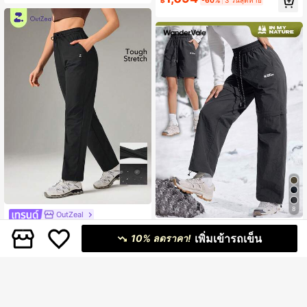
฿
-60%
3 วันสุดท้าย
กันน้ำ, กางเกงเดินป่า
าสำหรับฤดูใบไม้ร่วง/ฤดูหนาวใหม่, กา
งเกงซอฟต์เชลล์สำหรับใส่กลางแจ้ง, กา
งเกงกันน้ำ, กางเกงกีฬา
8
OutZeal
OutZeal กางเกงผู้หญิงสำหรับกิจกรรมก
WanderVale
560
เพิ่มเข้ารถเข็น
ลางแจ้ง เดินป่า วิ่ง ทรงเรียว
10% ลดราคา!
฿
-23%
3 วันสุดท้าย
WanderVale กางเกงเดินป่าผ้าลำลองพิ
มพ์ตัวอักษรสำหรับผู้หญิง ยางรูดสายรัด
#5 ขายดี
ใน หลวม กางเกงเอาท์ดอร์สำหรับผู้หญิง
ฤดูใบไม้ร่วง/ฤดูหนาว
459
฿