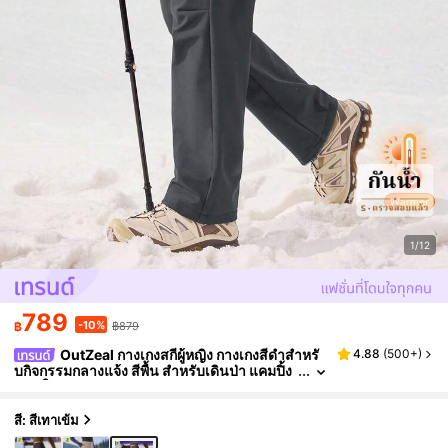
1/12
789
-10%
฿
฿879
OutZeal กางเกงสกีผู้หญิง กางเกงสีดำสำหรั
4.88
(
500+
)
บกิจกรรมกลางแจ้ง สีพื้น สำหรับเดินป่า แคมปิ้ง
บุซับในกันหนาว ขาตรง กางเกงสำหรับฤดูหนาว
และฤดูใบไม้ร่วง
สี: สีเทาเข้ม