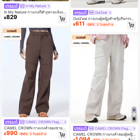
In My Nature
In My Nature กางเกงกีฬากลางแจ้งแบ
OutZeal
829
บสบายๆ สำหรับผู้หญิง กันน้ำ บุซับใน อุ่
฿
OutZeal กางเกงผู้หญิงสำหรับกิจกรรมก
น มีซิปกระเป๋า
611
ลางแจ้ง เดินป่า แคมปิ้ง กันน้ำ ยืดหยุ่น
฿
-24%
3 วันสุดท้าย
ทรงสลิมฟิต
CAMEL CROWN Flagship Store
CAMEL CROWN กางเกงลำลองขายา
CAMEL CROWN Flagship Store
990
วทรงตรงสำหรับผู้หญิง, สไตล์ใหม่สำหรั
฿
-64%
3 วันสุดท้าย
CAMEL CROWN กางเกงลำลองผู้หญิง
บฤดูใบไม้ร่วง/ฤดูหนาว, ซับในผ้าฟลีซ,
1,094
สำหรับใส่กลางแจ้ง, กางเกงกันหนาวบุผ้