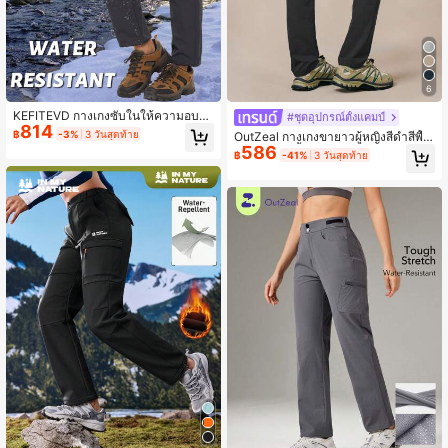
6
KEFITEVD กางเกงซับในให้ความอบอุ่
#ชุดอุปกรณ์ตั้งแคมป์
814
นสำหรับผู้หญิง, กางเกงสกีกันหนาวแบ
฿
-3%
3 วันสุดท้าย
OutZeal กางเกงขายาวผู้หญิงสีดำสีพื้น
บนิ่มสำหรับฤดูหนาว, กางเกงกีฬา outd
586
สำหรับแคมปิ้งและเดินป่า ยืดหยุ่น ทรงเ
฿
-41%
3 วันสุดท้าย
oor สำหรับเดินป่าแคมป์ปิ้ง, วัสดุผ้าฟลี
ข้ารูป มีกระเป๋า กางเกงสำหรับกิจกรรม
ซ
กลางแจ้ง ฤดูใบไม้ผลิและฤดูร้อน