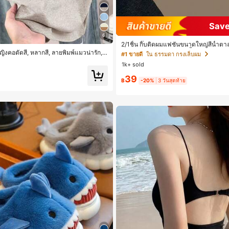
Save
6
2/1ชิ้น กิ๊บติดผมแฟชั่นขนาดใหญ่สีน้ำต
ญิง เหมาะสำหรับการอาบน้ำ ล้างหน้า แล
้หญิงคอตัดสี, หลากสี, ลายพิมพ์แมวน่ารัก, เ
#1 ขายดี
ใน ธรรมดา กรงเล็บผม
ี่ยวฤดูร้อน, ดีไซน์กราฟิก, ความรู้สึกพรีเ
1k+ sold
ระสงค์, สวมใส่ประจำวัน, กลางแจ้ง, ช้อ
 เสื้อผ้ากลางแจ้ง
39
฿
-20%
3 วันสุดท้าย