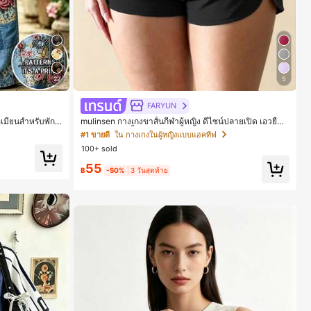
22
5
FARYUN
มียนสำหรับพักผ่
mulinsen กางเกงขาสั้นกีฬาผู้หญิง ดีไซน์ปลายเปิด เอวยืดห
รงหลวม เอวยางยืดพ
ยุ่น กางเกงขาสั้นลำลองกีฬาฤดูร้อน ความยาว 3/4
#1 ขายดี
ใน กางเกงในผู้หญิงแบบแอคทีฟ
สำหรับชายหาด ลำ
100+ sold
55
฿
-50%
3 วันสุดท้าย