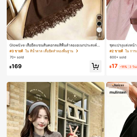
4
GlowEve เสื้อยืดแขนสั้นคอกลมสีพื้นลำลองอเนกประสงค์สำ
ชุดแปรงแต่งหน้า 
หรับผู้หญิง
น, ฟองน้ำแต่งหน้
#3 ขายดี
ใน สีน้ำตาล เสื้อยืดลำลองพื้นฐาน
#2 ขายดี
ใน การแ
ชิ้น และฟองน้ำแต
70+ sold
600+ sold
ทำจากขนสังเคราะห
ญิงและเด็กผู้หญ
17
169
฿
-11%
3 วัน
฿