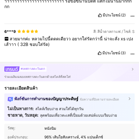
าาาาาา่่่่่่าาาาาาาาาาาาาาาาาา
รอขอฃนานปดติ
แต่ก็ไม่นานมากกก
กก
มีประโยชน์
(2)
6***9
สี: สีน้ำตาลกาแฟ / ไซส์: S
สวยมากค่ะ
หลวมไปนี้ดดดเดียวว
อยากใส่รัดกว่านี้
น่าจะสั่ง
xs
เปง
เส้าาา
(
32B
ชอบใส่รัด)
มีประโยชน์
(3)
#เทศกาลตะวันตก
ร่วมเฉลิมฉลองเทศกาลตะวันตกด้วยสไตล์ที่สดใส!
รายละเอียดสินค้า
ฟังก์ชันการทำงานของปัญญาประดิษฐ์
ข้อความที่อิงตามรายละเอียด
ไม่เป็นทางการ:
สไตล์เรียบง่าย สวมใส่ได้ทุกวัน
ชายหาด, วันหยุด:
ลุคพร้อมเที่ยวทะเลที่เปี่ยมด้วยเสน่ห์แบบเรียบง่าย
2.4M ผู้ติดตาม
4.91
วัสดุ:
หนังนิ่ม
องค์ประกอบ:
96% เส้นใยสังเคราะห์, 4% แปนเด็กซ์