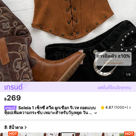
1/6
269
฿
Soleia 1 เซ็กซี่ สวีด ผูกเชือก ริเวท ถอดแบบ
4.87
(
1000+
)
ท็อปเพิ่มความกระชับ เหมาะสำหรับวันหยุด วัน
ที่ ชา ช่วงบ่าย วันหยุด เทศกาลดนตรี โบฮีเมียน
ชายหาด ท็อปแบบท่อนซีสำหรับฤดูร้อน
สี: สีน้ำตาล