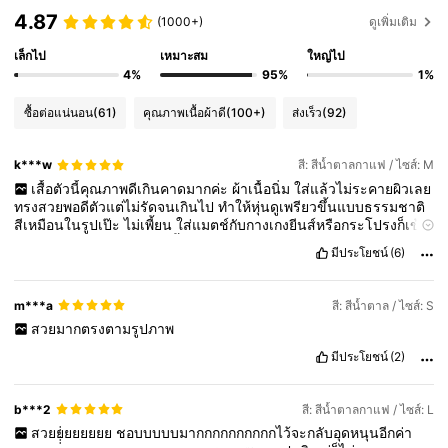
4.87
(1000+)
ดูเพิ่มเติม
เล็กไป
เหมาะสม
ใหญ่ไป
4%
95%
1%
ซื้อต่อแน่นอน
(61)
คุณภาพเนื้อผ้าดี
(100+)
ส่งเร็ว
(92)
k***w
สี: สีน้ำตาลกาแฟ / ไซส์: M
เสื้อตัวนี้คุณภาพดีเกินคาดมากค่ะ
ผ้าเนื้อนิ่ม
ใส่แล้วไม่ระคายผิวเลย
ทรงสวยพอดีตัวแต่ไม่รัดจนเกินไป
ทำให้หุ่นดูเพรียวขึ้นแบบธรรมชาติ
สีเหมือนในรูปเป๊ะ
ไม่เพี้ยน
ใส่แมตช์กับกางเกงยีนส์หรือกระโปรงก็เข้า
กันหมด
ใส่ออกไปข้างนอกทั้งวันก็ไม่อึดอัด
ระบายอากาศดี
เหมาะกับ
มีประโยชน์
(6)
อากาศร้อนของไทยสุด
ๆ
ราคาก็ถือว่าคุ้มค่ากับคุณภาพ
ใครกำลังมอง
หาเสื้อที่ใส่ได้บ่อยและดูดีทุกโอกาส
แนะนำให้ลองตัวนี้เลยค่ะ
รับรอง
ไม่ผิดหวัง!
m***a
สี: สีน้ำตาล / ไซส์: S
สวยมากตรงตามรูปภาพ
มีประโยชน์
(2)
b***2
สี: สีน้ำตาลกาแฟ / ไซส์: L
สวยยยยยยยย
ชอบบบบบมากกกกกกกกกกไว้จะกลับอุดหนุนอีกค่า