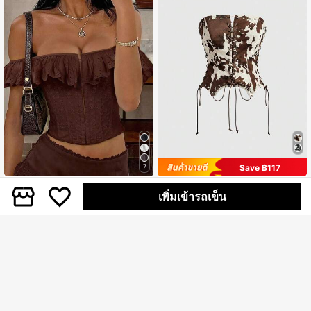
Save ฿117
7
#ชุดฤดูร้อน
#คาวบอยคอร์
เพิ่มเข้ารถเข็น
เสื้อคอร์เซ็ทสีพื้นสุดเซ็กซี่สง่างามพร้อม
ROMWE Hippie เสื้อเกาะอกผู้หญิง Y2
กระดูกผูกเชือกด้านหลัง เหมาะสำหรับวั
K สุดเซ็กซี่สไตล์ฮิปปี้คาวเกิร์ลตะวันตก
297
532
฿
-15%
฿
-18%
นวาเลนไทน์, วันเกิด, ปาร์ตี้, วันหยุดฤดู
ลายวัว ผ้าหนังกลับ ตกแต่งแบบผูก
ร้อน, งานแต่งงาน