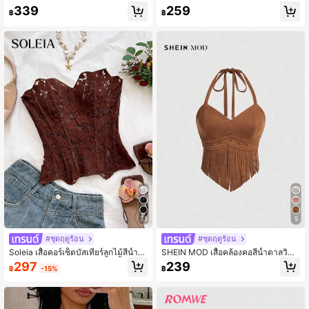
ตาล สายรัดเอววงแหวนโลหะ สำหรับเท
ตล์เรโทรสำหรับผู้หญิง
339
259
฿
฿
ศกาลดนตรี คอนเสิร์ต และการท่องเที่ย
ว
35
5
#ชุดฤดูร้อน
#ชุดฤดูร้อน
Soleia เสื้อคอร์เซ็ตบัสเทียร์ลูกไม้สีน้ำต
SHEIN MOD เสื้อคล้องคอสีน้ำตาลวินเ
าลกาแฟหรูหราสำหรับผู้หญิง, เสื้อเกาะ
ทจหนังกลับประดับพู่
297
239
฿
-15%
฿
อกปักลายโปร่ง, ชุดสำหรับออกไปเที่ยว
กลางคืนในฤดูร้อน, ชุดสำหรับไนท์คลับ,