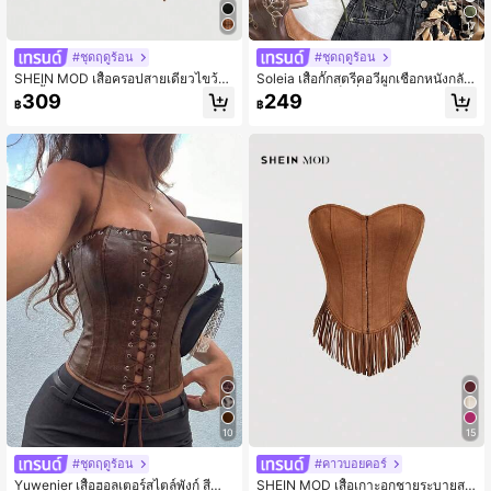
17
#ชุดฤดูร้อน
#ชุดฤดูร้อน
SHEIN MOD เสื้อครอปสายเดี่ยวไขว้ห
Soleia เสื้อกั๊กสตรีคอวีผูกเชือกหนังกลับ
ลังสีน้ำตาลวินเทจสำหรับผู้หญิง,สำหรับ
ดีไซน์ใหม่สุดเซ็กซี่ เหมาะสำหรับวันหยุ
309
249
฿
฿
ออกงาน,เสื้อครอปคอร์เซ็ต,กลับไปโรงเรี
ด, ออกเดท, จิบชายามบ่าย, พักผ่อน, เท
ยน,ผู้หญิงฤดูใบไม้ร่วง,ผู้หญิงวินเทจ,เสื้อ
ศกาลดนตรี, โบฮีเมียน, ล่องเรือ, ชายหา
ครอปฤดูใบไม้ร่วงยุค 90,เสื้อครอปสไต
ด, คริสต์มาส, ปีใหม่, ไนท์คลับ
ล์คันทรี่,เสื้อครอปเข้ารูป,ฮาโลวีน,ปาร์ตี้
สละโสด,เทศกาลเรฟ,เสื้อครอปคอร์เซ็ต
สำหรับผู้หญิง,คอนเสิร์ต
10
15
#ชุดฤดูร้อน
#คาวบอยคอร์
Yuwenier เสื้อฮอลเตอร์สไตล์พังก์ สีน้ำ
SHEIN MOD เสื้อเกาะอกชายระบายสไ