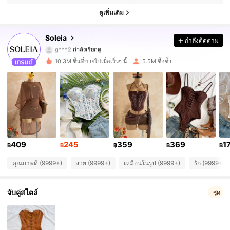
2.4M ผู้ติดตาม
4.91
ดูเพิ่มเติม
2.4M ผู้ติดตาม
4.91
Soleia
กำลังติดตาม
g***2
กำลังเรียกดู
2.4M ผู้ติดตาม
4.91
10.3M ชิ้นที่ขายไปเมื่อเร็วๆ นี้
5.5M ซื้อซ้ำ
2.4M ผู้ติดตาม
4.91
2.4M ผู้ติดตาม
4.91
2.4M ผู้ติดตาม
4.91
409
245
359
369
1
2.4M ผู้ติดตาม
฿
฿
฿
฿
฿
4.91
คุณภาพดี (9999+)
สวย (9999+)
เหมือนในรูป (9999+)
รัก (9999+)
2.4M ผู้ติดตาม
4.91
จับคู่สไตล์
ชุด
2.4M ผู้ติดตาม
4.91
2.4M ผู้ติดตาม
4.91