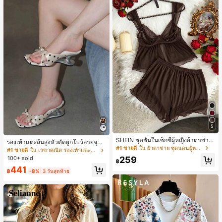
5
SHEIN ชุดชั้นในเซ็กซี่ผู้หญิงผ้าตาข่าย
รองเท้าแตะส้นสูงหัวตัดผูกโบว์ลายจุดส
มีโครงคัพบาง
#1 ขายดี
ใน ผ้าตาข่าย ชุดนอนผู้หญิง
ายเดี่ยวส้นไม่สมมาตรสำหรับผู้หญิง, รอ
#1 ขายดี
ใน เรขาคณิต รองเท้าแตะส้นสูงผู้หญิง
งเท้าแตะส้นสูงหนังเทียมสีขาวหรูหรา
259
100+ sold
฿
สำหรับฤดูร้อน
441
฿
-8%
3 วันสุดท้าย