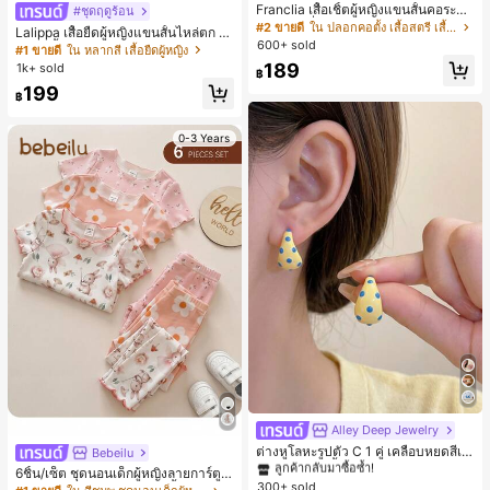
Franclia เสื้อเชิ้ตผู้หญิงแขนสั้นคอระบา
#ชุดฤดูร้อน
ยกระดุมเดี่ยวลายทาง
#2 ขายดี
ใน ปลอกคอตั้ง เสื้อสตรี เสื้อเบลาส์ & Tee
Lalippa เสื้อยืดผู้หญิงแขนสั้นไหล่ตก ค
600+ sold
อวีปกเสื้อ ลายพิมพ์ดิจิทัลลายทาง สไตล์
#1 ขายดี
ใน หลากสี เสื้อยืดผู้หญิง
สปอร์ตแฟชั่นมินิมอล ของขวัญสำหรับเ
189
1k+ sold
฿
พื่อน
199
฿
0-3 Years
Alley Deep Jewelry
#1 ขายดี
ใน โบโฮ ต่างหูผู้หญิง
ลูกค้ากลับมาซื้อซ้ำ!
ต่างหูโลหะรูปตัว C 1 คู่ เคลือบหยดสีเห
Bebeilu
ลือง ลายจุดสีน้ำเงิน สไตล์ยุโรปและอเม
เกือบหมดแล้ว!
#1 ขายดี
#1 ขายดี
ใน โบโฮ ต่างหูผู้หญิง
ใน โบโฮ ต่างหูผู้หญิง
6ชิ้น/เซ็ต ชุดนอนเด็กผู้หญิงลายการ์ตูน
ริกัน แฟชั่นส่วนตัว หวานและสง่างาม
300+ sold
ลูกค้ากลับมาซื้อซ้ำ!
ลูกค้ากลับมาซื้อซ้ำ!
หมีและดอกไม้ คอกลม แขนสั้น กางเกง