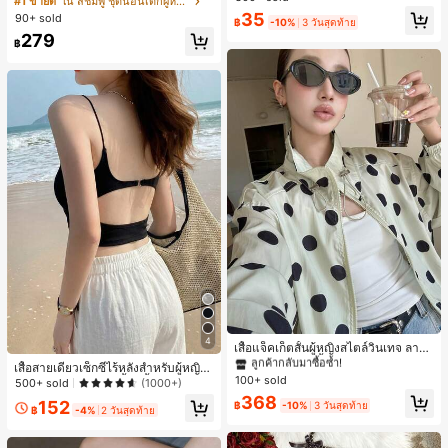
#1 ขายดี
ใน สีชมพู ชุดนอนเด็กผู้หญิง
สำหรับผู้หญิงและเด็กหญิง สำหรับการเ
ขาสั้น ขอบระบาย สวมใส่สบาย
เกือบหมดแล้ว!
เกือบหมดแล้ว!
#1 ขายดี
ใน โบโฮ ต่างหูผู้หญิง
35
90+ sold
ดินทาง งานแต่งงาน ปาร์ตี้ วันเกิด ของ
฿
-10%
3 วันสุดท้าย
ลูกค้ากลับมาซื้อซ้ำ!
ขวัญคริสต์มาส 2026
279
฿
เกือบหมดแล้ว!
#1 ขายดี
ใน กระเป๋า เสื้อคลุมลำลอง
4
ลูกค้ากลับมาซื้อซ้ำ!
เสื้อแจ็คเก็ตสั้นผู้หญิงสไตล์วินเทจ ลายจุ
ดขนาดใหญ่ คอตั้ง เอวเข้ารูป แขนพอง
#1 ขายดี
#1 ขายดี
ใน กระเป๋า เสื้อคลุมลำลอง
ใน กระเป๋า เสื้อคลุมลำลอง
เสื้อสายเดี่ยวเซ็กซี่ไร้หลังสำหรับผู้หญิง
ทรงหลวม แฟชั่นอเนกประสงค์ สำหรับใ
100+ sold
ลูกค้ากลับมาซื้อซ้ำ!
ลูกค้ากลับมาซื้อซ้ำ!
พร้อมบราแบบมีฟองน้ำ, เสื้อกล้ามแขน
500+ sold
(1000+)
ส่ประจำวันและไปเที่ยวพักผ่อน
กุด, เสื้อลำลองสีดำสำหรับฤดูร้อน
#1 ขายดี
ใน กระเป๋า เสื้อคลุมลำลอง
368
152
฿
-10%
3 วันสุดท้าย
฿
-4%
2 วันสุดท้าย
ลูกค้ากลับมาซื้อซ้ำ!