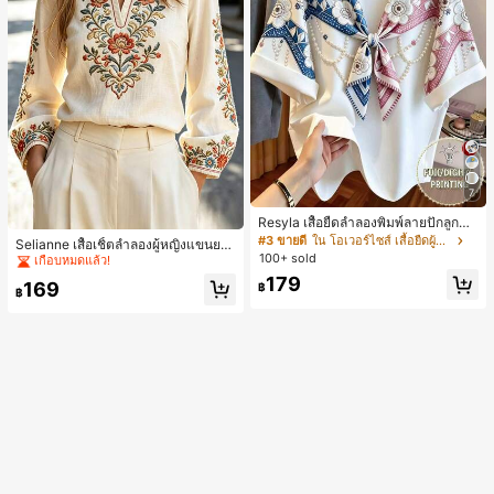
7
Resyla เสื้อยืดลำลองพิมพ์ลายปักลูกปัด
#2 ขายดี
ใน งานปัก เสื้อทำงาน
รูปโบว์ขนาดใหญ่สำหรับผู้หญิง
#3 ขายดี
ใน โอเวอร์ไซส์ เสื้อยืดผู้หญิง
เกือบหมดแล้ว!
Selianne เสื้อเชิ้ตลำลองผู้หญิงแขนยา
100+ sold
ว คอวีเว้า ลายดอกไม้
#2 ขายดี
#2 ขายดี
ใน งานปัก เสื้อทำงาน
ใน งานปัก เสื้อทำงาน
179
เกือบหมดแล้ว!
เกือบหมดแล้ว!
169
฿
฿
#2 ขายดี
ใน งานปัก เสื้อทำงาน
เกือบหมดแล้ว!