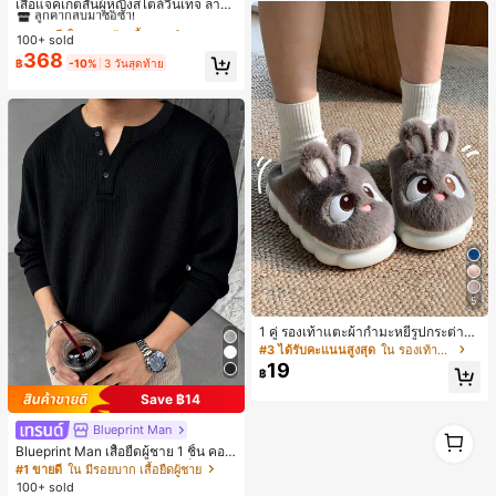
ลูกค้ากลับมาซื้อซ้ำ!
เสื้อแจ็คเก็ตสั้นผู้หญิงสไตล์วินเทจ ลายจุ
ดขนาดใหญ่ คอตั้ง เอวเข้ารูป แขนพอง
#1 ขายดี
#1 ขายดี
ใน กระเป๋า เสื้อคลุมลำลอง
ใน กระเป๋า เสื้อคลุมลำลอง
ทรงหลวม แฟชั่นอเนกประสงค์ สำหรับใ
100+ sold
ลูกค้ากลับมาซื้อซ้ำ!
ลูกค้ากลับมาซื้อซ้ำ!
ส่ประจำวันและไปเที่ยวพักผ่อน
368
#1 ขายดี
ใน กระเป๋า เสื้อคลุมลำลอง
฿
-10%
3 วันสุดท้าย
ลูกค้ากลับมาซื้อซ้ำ!
5
1 คู่ รองเท้าแตะผ้ากำมะหยี่รูปกระต่าย
สำหรับผู้หญิง, อบอุ่นและสบาย, เหมาะ
#3 ได้รับคะแนนสูงสุด
ใน รองเท้าแตะใส่ในบ้าน
สำหรับใส่ลำลองในฤดูใบไม้ร่วง/ฤดูหน
19
฿
าว, รองเท้าบ้านผู้หญิงหรูหราใหม่, ส้นเ
ตี้ย, หัวกลมเรียบง่าย, อุปกรณ์เสริมสำห
Save ฿14
รับฤดูหนาวที่อบอุ่น, รองเท้าแตะผ้ากำม
ะหยี่น่ารัก, ของขวัญปีใหม่/วันวาเลนไท
1
Blueprint Man
น์ในอุดมคติ, รองเท้าแตะคู่รัก, ของขวั
1
Blueprint Man เสื้อยืดผู้ชาย 1 ชิ้น คอเ
ญวันแม่, สวน, ของตกแต่งห้องครัว, ฤดู
ฮนลีย์ ผ้าถักลายวาฟเฟิล คอวีเล็ก ทรงห
#1 ขายดี
ใน มีรอยบาก เสื้อยืดผู้ชาย
ร้อน, ชายหาด, ของใช้จำเป็นสำหรับกา
ลวม บาง ระบายอากาศได้ดี ใส่สบาย มี
รเดินทาง, ของตกแต่งห้อง, นุ่มนิ่ม, การ
100+ sold