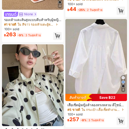
บการอัปเกรดแฟชั่น, วิกผมเส้นใยทนคว
100+ sold
22
ามร้อนสูงที่ออกแบบมาสำหรับผู้หญิง, ใ
44
฿
-25%
2 วันสุดท้าย
ช้งานง่ายโดยไม่ต้องใช้เครื่องมือ, เหมา
Nione
ะสำหรับสไตล์สบายๆ, อุปกรณ์เสริมผมที่
สมบูรณ์แบบสำหรับผู้หญิง คลิปหนีบผม
รองเท้าแตะส้นสูงแบบคีบสำหรับผู้หญิง
คลิปหนีบผมสบายๆ แฟชั่นผม คลิปหนีบ
สไตล์คลาสสิก สีบล็อก สไตล์แฟรี่ฤดูร้อ
#1 ขายดี
ใน สีขาว รองเท้าแตะผู้หญิง
ผมหรูหรา ฤดูร้อน ชายหาด วันหยุด
น ส้นเข็ม รองเท้าแตะแบบคีบ รองเท้าแ
100+ sold
ตะชายหาดแฟชั่นสายไขว้ รองเท้าผู้ห
263
฿
-9%
3 วันสุดท้าย
ญิง สำหรับออฟฟิศ บ้าน กลางแจ้ง ดีไซ
น์หัวเหลี่ยม ชิคและหรูหรา สำหรับเดทไ
นท์
4
Save ฿22
เสื้อเชิ้ตผู้หญิงลำลองทรงหลวม ดีไซน์ผ่
าหลัง คอปกพับ แขนยาว ผ้าทอสีพื้น กร
#5 ขายดี
ใน กระเป๋า เสื้อเชิ้ตทำงานมีกระเป๋า
ะเป๋าผ่าหน้าติดกระดุม สไตล์เรียบหรูสำ
100+ sold
หรับใส่ไปทำงานและใส่ประจำวัน ฤดูใ
257
฿
-8%
3 วันสุดท้าย
บไม้ผลิ/ใบไม้ร่วง สีขาว ลุคสมาร์ทแคช
#1 ขายดี
ใน กระเป๋า เสื้อคลุมลำลอง
ชวล