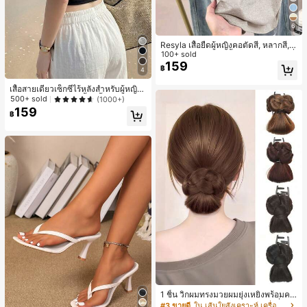
6
Resyla เสื้อยืดผู้หญิงคอตัดสี, หลากสี, ล
ายพิมพ์แมวน่ารัก, เสื้อสำหรับออกไปเที่
100+ sold
ยวฤดูร้อน, ดีไซน์กราฟิก, ความรู้สึกพรีเ
159
฿
4
มียม, ลำลองอเนกประสงค์, สวมใส่ประ
จำวัน, กลางแจ้ง, ช้อปปิ้ง, การเดินทาง
เสื้อสายเดี่ยวเซ็กซี่ไร้หลังสำหรับผู้หญิง
เสื้อผ้ากลางแจ้ง
พร้อมบราแบบมีฟองน้ำ, เสื้อกล้ามแขน
500+ sold
(1000+)
กุด, เสื้อลำลองสีดำสำหรับฤดูร้อน
159
฿
1 ชิ้น วิกผมทรงมวยผมยุ่งเหยิงพร้อมคลิ
ปหนีบผม, คลิปหนีบผมสังเคราะห์ที่ได้รั
#3 ขายดี
ใน เส้นใยสังเคราะห์ เครื่องประดับผมผู้หญิง