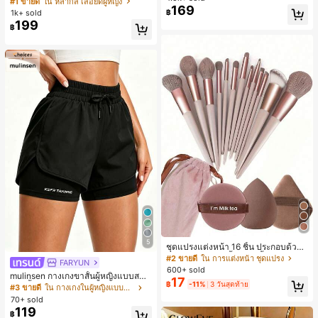
#1 ขายดี
ใน หลากสี เสื้อยืดผู้หญิง
169
สปอร์ตแฟชั่นมินิมอล ของขวัญสำหรับเ
ลูกค้ากลับมาซื้อซ้ำ!
1k+ sold
฿
พื่อน
199
฿
5
ชุดแปรงแต่งหน้า 16 ชิ้น ประกอบด้วยแ
ปรงแต่งหน้า 13 ชิ้น, ฟองน้ำแต่งหน้ารู
#2 ขายดี
ใน การแต่งหน้า ชุดแปรง
FARYUN
ปหยดน้ำ 1 ชิ้น, แปรงแป้งรองพื้นกลม 1
600+ sold
mulinsen กางเกงขาสั้นผู้หญิงแบบสบา
ชิ้น และฟองน้ำแต่งหน้ารูปสามเหลี่ยม
17
฿
-11%
3 วันสุดท้าย
ยๆ สีพื้น หลวม อเนกประสงค์ กางเกงขา
1 ชิ้น - ชุดคลาสสิก ทำจากขนสังเคราะ
#3 ขายดี
ใน กางเกงในผู้หญิงแบบแอคทีฟ
สั้นกีฬา 2-In-1 สำหรับวิ่ง ฟิตเนส และก
ห์นุ่มและเป็นมิตรต่อผิว เหมาะสำหรับผู้
70+ sold
ารฝึกซ้อมกีฬาในฤดูร้อน
หญิงและเด็กผู้หญิง เหมาะสำหรับฤดูใบ
119
฿
ไม้ร่วงและฤดูหนาว