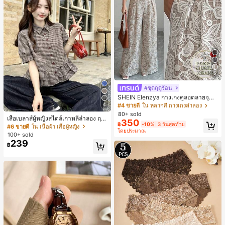
5
#ชุดฤดูร้อน
SHEIN Elenzya กางเกงคูลอตลายจุดเ
อวสูงแบบใหม่สำหรับฤดูใบไม้ผลิ/ฤดูร้อ
4
#4 ขายดี
ใน หลากสี กางเกงลำลอง
น, สไตล์หรูหราเหมาะสำหรับใส่ในชีวิต
80+ sold
เสื้อเบลาส์ผู้หญิงสไตล์เกาหลีลำลอง ฤดู
ประจำวันและทำงาน, ให้ความรู้สึกวินเ
350
฿
-10%
3 วันสุดท้าย
ใบไม้ผลิ/ฤดูร้อนใหม่ ชายระบาย ชิคแล
ทจสำหรับฤดูรับปริญญา, เทศกาลดนตร
#6 ขายดี
ใน เนื้อผ้า เสื้อผู้หญิง
โดยประมาณ
ะหรูหรา
ี, การแข่งม้าดาร์บี้, วันประกาศอิสรภาพ
100+ sold
239
฿