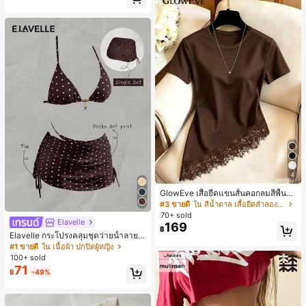
4
GlowEve เสื้อยืดแขนสั้นคอกลมสีพื้นลำ
ลองอเนกประสงค์สำหรับผู้หญิง
#3 ขายดี
ใน สีน้ำตาล เสื้อยืดลำลองพื้นฐาน
70+ sold
Elavelle
169
฿
Elavelle กระโปรงคลุมชุดว่ายน้ำลายจุ
ดสำหรับผู้หญิง, กระโปรงคลุมชุดว่าย
#1 ขายดี
ใน เนื้อผ้า ปกปิดผู้หญิง
น้ำสีน้ำตาลสำหรับเทศกาลฤดูใบไม้ผลิ/
100+ sold
ฤดูร้อน
71
฿
-49%