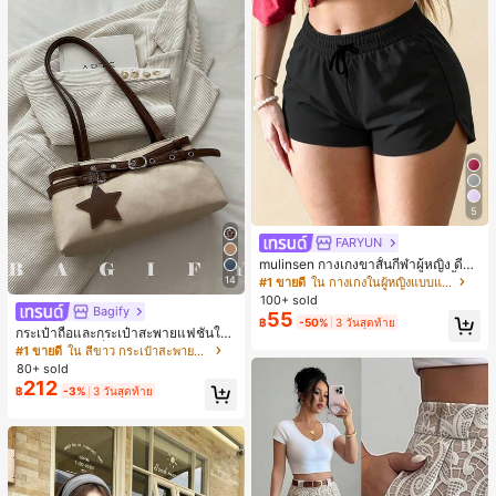
5
FARYUN
mulinsen กางเกงขาสั้นกีฬาผู้หญิง ดีไซ
น์ปลายเปิด เอวยืดหยุ่น กางเกงขาสั้น
14
#1 ขายดี
ใน กางเกงในผู้หญิงแบบแอคทีฟ
ลำลองกีฬาฤดูร้อน ความยาว 3/4
100+ sold
Bagify
55
฿
-50%
3 วันสุดท้าย
กระเป๋าถือและกระเป๋าสะพายแฟชั่นให
ม่ ตกแต่งด้วยเข็มขัด เหมาะสำหรับงาน
#1 ขายดี
ใน สีขาว กระเป๋าสะพายผู้หญิง
ปาร์ตี้ การรวมตัว การออกไปข้างนอก ก
80+ sold
ารท่องเที่ยว การช้อปปิ้ง และการใช้งาน
212
฿
-3%
3 วันสุดท้าย
ประจำวัน สามารถเก็บเหรียญ โทรศัพท์
เหมาะสำหรับกระเป๋าทำงานของพนักง
านออฟฟิศ นักศึกษามหาวิทยาลัย และ
พนักงานออฟฟิศ กระเป๋าผู้หญิงที่หรูหรา