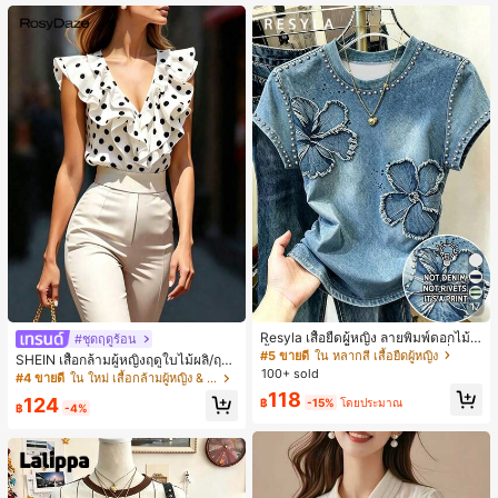
น, กลางแจ้ง, ช้อปปิ้ง, การเดินทาง, เสื้อ
ผ้ากลางแจ้ง
17
Resyla เสื้อยืดผู้หญิง ลายพิมพ์ดอกไม้สี
#ชุดฤดูร้อน
น้ำเงินวินเทจ เสื้อสำหรับออกไปเที่ยวฤ
#5 ขายดี
ใน หลากสี เสื้อยืดผู้หญิง
SHEIN เสื้อกล้ามผู้หญิงฤดูใบไม้ผลิ/ฤดูร้
ดูร้อน ดีไซน์กราฟิก สบายๆ อเนกประสง
100+ sold
อน ใหม่ สไตล์มินิมอลลำลองหรูหรา สีบ
#4 ขายดี
ใน ใหม่ เสื้อกล้ามผู้หญิง & Camis
ค์ สวมใส่ประจำวัน กลางแจ้ง ช้อปปิ้ง ท่
ล็อก ลายจุด คอวี แพตช์เวิร์ก ชายระบา
118
องเที่ยวกลางแจ้ง
124
฿
-15%
โดยประมาณ
ย แขนกุด ทรงเข้ารูป อเนกประสงค์, เสื้อ
฿
-4%
ผู้หญิงฤดูใบไม้ผลิ/ฤดูร้อน, เสื้อหรูหราผู้
หญิง, เสื้อเที่ยวพักผ่อนผู้หญิง