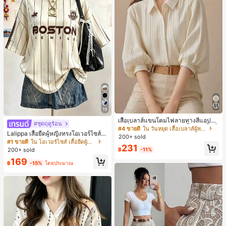
19
เสื้อเบลาส์แขนโคมไฟลายทางสีแอปริค
#ชุดฤดูร้อน
อตที่หรูหราสำหรับผู้หญิง, เสื้อแขนสั้นที่
#4 ขายดี
ใน วันหยุด เสื้อเบลาส์ผู้หญิง
Lalippa เสื้อยืดผู้หญิงทรงโอเวอร์ไซส์ค
ใช้ได้หลากหลายสำหรับการเดินทาง, ตั
200+ sold
วามยาวกลาง คอกลม ไหล่ตก ลายพิมพ์
ดแบบสุ่มสำหรับฤดูร้อน
#1 ขายดี
ใน โอเวอร์ไซส์ เสื้อยืดผู้หญิง
231
ตัวอักษรและลายทางแนวตั้ง สไตล์แฟชั่
200+ sold
฿
-11%
นมินิมอล ของขวัญให้เพื่อน
169
฿
-15%
โดยประมาณ