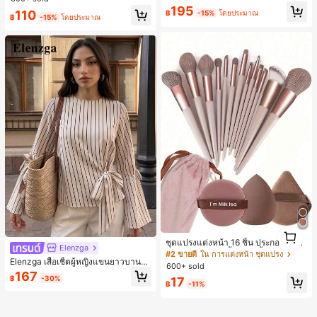
หาด,ของขวัญสำหรับพี่สาว,เสื้อ Y2k
195
110
฿
-15%
โดยประมาณ
฿
-15%
โดยประมาณ
1
1
ชุดแปรงแต่งหน้า 16 ชิ้น ประกอบด้วยแ
Elenzga
ปรงแต่งหน้า 13 ชิ้น, ฟองน้ำแต่งหน้ารู
#2 ขายดี
ใน การแต่งหน้า ชุดแปรง
Elenzga เสื้อเชิ้ตผู้หญิงแขนยาวบานค
ปหยดน้ำ 1 ชิ้น, แปรงแป้งรองพื้นกลม 1
600+ sold
อกลมผ้าทอไม่ยืดลายทางสีแอปริคอท
ชิ้น และฟองน้ำแต่งหน้ารูปสามเหลี่ยม
167
฿
-30%
17
ดำสไตล์มินิมอลแฟชั่นสำหรับใส่ไปทำง
1 ชิ้น - ชุดคลาสสิก ทำจากขนสังเคราะ
฿
-11%
านออฟฟิศ
ห์นุ่มและเป็นมิตรต่อผิว เหมาะสำหรับผู้
หญิงและเด็กผู้หญิง เหมาะสำหรับฤดูใบ
ไม้ร่วงและฤดูหนาว