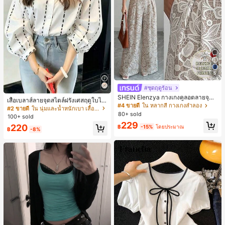
5
#ชุดฤดูร้อน
SHEIN Elenzya กางเกงคูลอตลายจุดเ
เสื้อเบลาส์ลายจุดสไตล์ฝรั่งเศสฤดูใบไม้
อวสูงแบบใหม่สำหรับฤดูใบไม้ผลิ/ฤดูร้อ
#4 ขายดี
ใน หลากสี กางเกงลำลอง
ร่วง, ทรงเข้ารูป, แขนยาวคอวี, สไตล์ให
#2 ขายดี
ใน นุ่มและน้ำหนักเบา เสื้อสตรี เสื้อเบลาส์ & Tee
น, สไตล์หรูหราเหมาะสำหรับใส่ในชีวิต
80+ sold
ม่ฤดูใบไม้ผลิ, ป้องกันแสงแดด, ใส่ไป
100+ sold
ประจำวันและทำงาน, ให้ความรู้สึกวินเ
ทำงานและลำลอง สีขาว
229
ทจสำหรับฤดูรับปริญญา, เทศกาลดนตร
220
฿
-15%
โดยประมาณ
฿
-8%
ี, การแข่งม้าดาร์บี้, วันประกาศอิสรภาพ