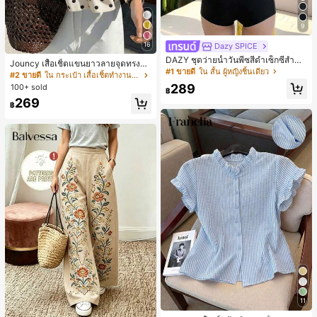
9
16
Dazy SPICE
DAZY ชุดว่ายน้ำวันพีซสีดำเซ็กซี่สำหรั
Jouncy เสื้อเชิ้ตแขนยาวลายจุดทรงหล
บผู้หญิง ชุดชายหาดฤดูร้อน
#1 ขายดี
ใน สั้น ผู้หญิงชิ้นเดียว
วมสำหรับผู้หญิง
#2 ขายดี
ใน กระเป๋า เสื้อเชิ้ตทำงานมีกระเป๋า
289
100+ sold
฿
269
฿
11