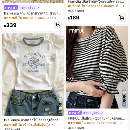
Franclia เสื้อเชิ้ตผู้หญิงแขนสั้นคอระบา
ยกระดุมเดี่ยวลายทาง
#1 ขายดี
ใน ปลอกคอตั้ง เสื้อสตรี เสื้อเบลาส์ & Tee
#ชุดฤดูร้อน
600+ sold
Balvessa กางเกงขายาวหลวมขาบาน
189
ลำลองสำหรับผู้หญิง ปักลายดอกไม้ มีก
#2 ขายดี
ใน หลากสี กางเกงลำลอง
฿
ระเป๋า สำหรับใส่ไปเที่ยวพักผ่อน
339
฿
8
28
#ชุดฤดูร้อน
FRIFUL เสื้อยืดผู้หญิงลายทางคอกลมแ
IslaSuriya ลายดอกไม้,ลำลอง,เสื้อกล้า
ขนสั้นปลายแขนพับ เสื้อยืดกราฟิกฤดูร้
#3 ขายดี
ใน หลวม เสื้อยืดลำลองพื้นฐาน
มลำลอง,เสื้อยืดกราฟิก,ฤดูร้อน,เสื้อชาย
#3 ขายดี
ใน เนื้อผ้า เสื้อยืดผู้หญิง
อน
400+ sold
หาดผู้หญิงฤดูร้อน,ชายหาด,เสื้อยืดชาย
300+ sold