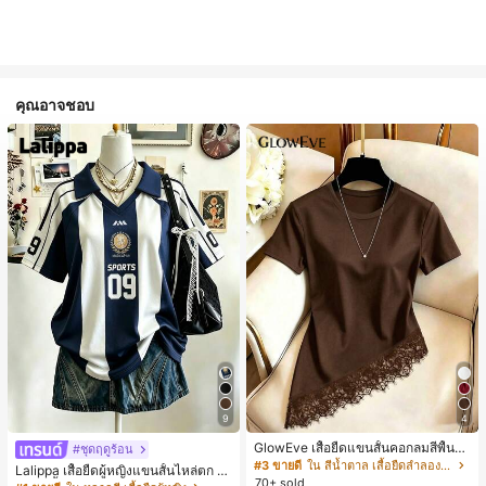
คุณอาจชอบ
9
4
GlowEve เสื้อยืดแขนสั้นคอกลมสีพื้นลำ
#ชุดฤดูร้อน
ลองอเนกประสงค์สำหรับผู้หญิง
#3 ขายดี
ใน สีน้ำตาล เสื้อยืดลำลองพื้นฐาน
Lalippa เสื้อยืดผู้หญิงแขนสั้นไหล่ตก ค
70+ sold
อวีปกเสื้อ ลายพิมพ์ดิจิทัลลายทาง สไตล์