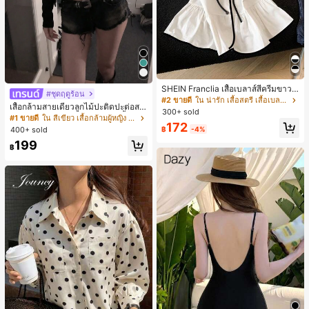
SHEIN Franclia เสื้อเบลาส์สีครีมขาวนุ่
#ชุดฤดูร้อน
มนวล เอวรูด, แต่งขอบตัดกัน + โบว์ผูก,
#2 ขายดี
ใน น่ารัก เสื้อสตรี เสื้อเบลาส์ & Tee
เสื้อกล้ามสายเดี่ยวลูกไม้ปะติดปะต่อสไ
แขนพอง จับคู่กับกระโปรงชายระบาย,
300+ sold
ตล์เกาหลี, สุนทรียศาสตร์ Y2K, เสื้อผ้าส
ลดอายุและดูดี, นุ่มและเก๋ไก๋สำหรับใส่ทุ
#1 ขายดี
ใน สีเขียว เสื้อกล้ามผู้หญิง & Camis
172
ตรีทแวร์ลำลองฤดูร้อน
กวัน
400+ sold
฿
-4%
199
฿