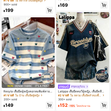
#1 ขายดี
ใน หลากสี เสื้อยืดผู้หญิง
สปอร์ตแฟชั่นมินิมอล ของขวัญสำหรับเ
169
900+ sold
฿
พื่อน
199
฿
12
19
#ชุดฤดูร้อน
Resyla เสื้อยืดผู้หญิงคอกลมพิมพ์ลายด
Lalippa เสื้อยืดคอวีผู้หญิง, เสื้อยืดสีน้ำเ
อกไม้ 3D ลายพิมพ์
งินสไตล์มินิมอลเรโทร, เสื้อยืดผู้หญิงทร
#1 ขายดี
ใน บ้าน เสื้อยืดผู้หญิง
#2 ขายดี
ใน หลวม เสื้อยืดลำลองพื้นฐาน
งหลวมสบาย, พิมพ์ตัวอักษรและตัวเลข
200+ sold
300+ sold
ภาษาอังกฤษ, เสื้อสำหรับออกไปเที่ยวฤ
149
152
ดูร้อน, ลวดลายดีไซน์, ความรู้สึกพรีเมีย
฿
฿
-15%
โดยประมาณ
ม, ลำลองอเนกประสงค์, สวมใส่ประจำวั