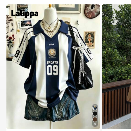
9
#1 ขายดี
ใน สีกากี