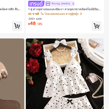
Rovog Jewelry
ตล์คลาสสิก สีบล็
1 คู่ ต่างหูห่วงทองแดงขัดเงา ลายจุดเรขาคณิตสไตล์มินิมอ
ะแบบคีบ รองเท้าแ
ล เหมาะสำหรับสวมใส่ประจำวันแบบสบายๆ สำหรับผู้หญิง
#2 ขายดี
ใน โลหะผสมทองแดง ต่างหูผู้หญิง
สำหรับออฟฟิศ บ้
200+ sold
ูหรา สำหรับเดทไน
48
฿
-2%