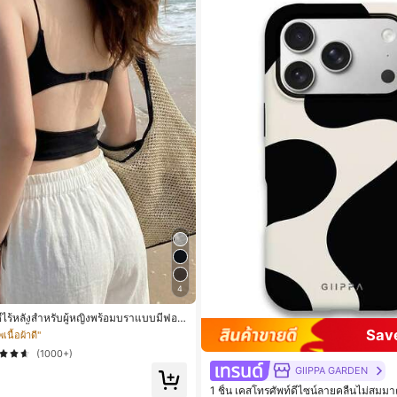
4
กซี่ไร้หลังสำหรับผู้หญิงพร้อมบราแบบมีฟอง
นกุด, เสื้อลำลองสีดำสำหรับฤดูร้อน
Sav
นื้อผ้าดี"
(1000+)
GIIPPA GARDEN
1 ชิ้น เคสโทรศัพท์ดีไซน์ลายคลื่นไม่สม