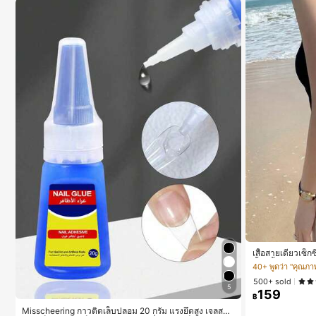
เสื้อสายเดี่ยวเซ็
น้ำ, เสื้อกล้ามแข
40+ พูดว่า "คุณภาพเ
500+ sold
5
159
฿
Misscheering กาวติดเล็บปลอม 20 กรัม แรงยึดสูง เจลสติก