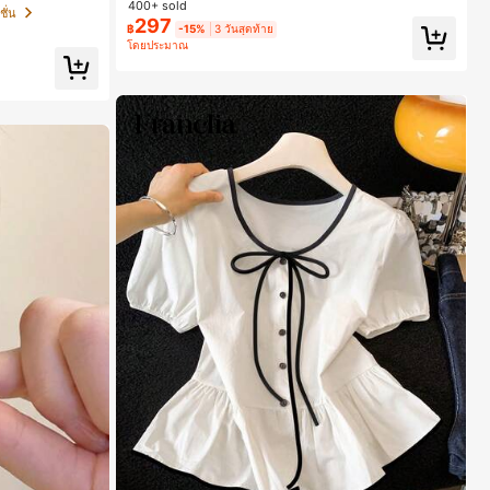
400+ sold
o Max, 15 Pro M
วัน
120+ พูดว่า "ชุดซัมเมอร์"
120+ พูดว่า "ชุดซัมเมอร์"
ั่น
และน่าสนใจ, เข้
297
฿
-15%
3 วันสุดท้าย
#1 ขายดี
ใน เนื้อผ้า กางเกงขายาวลำลองผ้า
lus, ดีไซน์หรูหรา
โดยประมาณ
นอุดมคติสำหรับค
120+ พูดว่า "ชุดซัมเมอร์"
่งงานและวันเกิดสำ