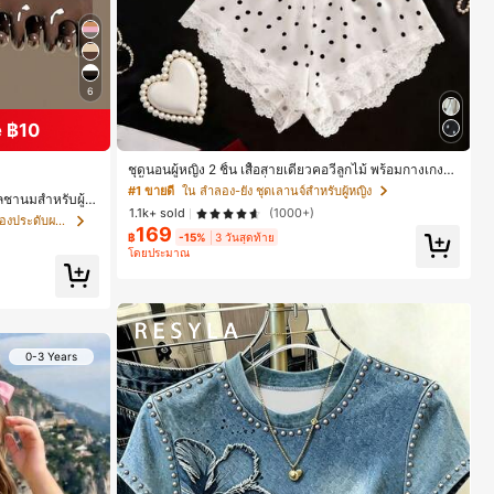
6
 ฿10
ชุดนอนผู้หญิง 2 ชิ้น เสื้อสายเดี่ยวคอวีลูกไม้ พร้อมกางเกงข
าสั้นแต่งลูกไม้ แต่งโบว์ที่เอว ชุดลำลองผู้หญิงนุ่มสบายน่ารั
#1 ขายดี
ใน ลำลอง-ยัง ชุดเลานจ์สำหรับผู้หญิง
าลชานมสำหรับผู้ห
ก สไตล์เอสเธติก
1.1k+ sold
(1000+)
ะจัดแต่งทรงผม
ใน โปรโมชั่นต้อนรับเปิดเทอม เครื่องประดับผมผู้หญิง
169
฿
-15%
3 วันสุดท้าย
โดยประมาณ
0-3 Years