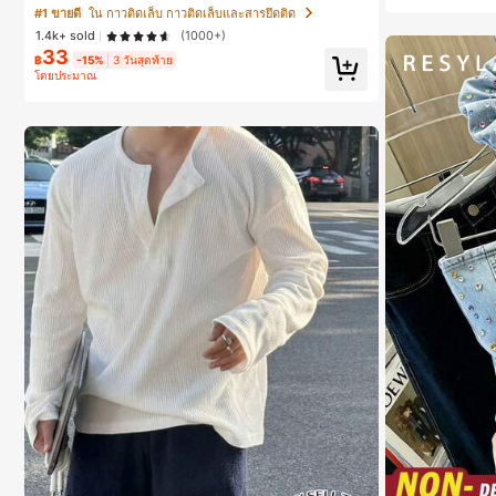
เกอร์เล็บนุ่ม แห้งเร็ว เหมาะสำหรับผู้เริ่มต้นทำเล็บ ติดทนนา
#1 ขายดี
ใน กาวติดเล็บ กาวติดเล็บและสารยึดติด
น
1.4k+ sold
(1000+)
33
฿
-15%
3 วันสุดท้าย
โดยประมาณ
#1 ขายดี
ใน ที่ไม่