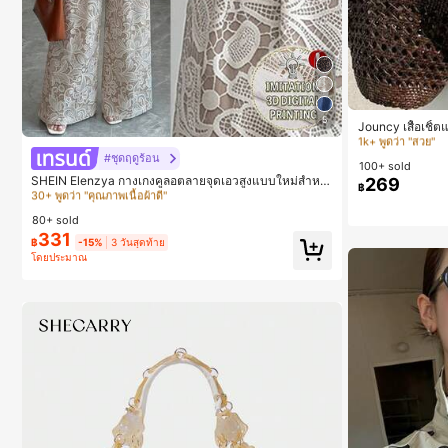
#2 ขายดี
ใน กระเป
1k+ พูดว่า "สวย"
5
Jouncy เสื้อเชิ
#2 ขายดี
#2 ขายดี
ใน กระเป
ใน กระเป
#4 ขายดี
ใน หลากสี กางเกงลำลอง
#ชุดฤดูร้อน
100+ sold
1k+ พูดว่า "สวย"
1k+ พูดว่า "สวย"
30+ พูดว่า "คุณภาพเนื้อผ้าดี"
SHEIN Elenzya กางเกงคูลอตลายจุดเอวสูงแบบใหม่สำหรั
269
฿
บฤดูใบไม้ผลิ/ฤดูร้อน, สไตล์หรูหราเหมาะสำหรับใส่ในชีวิต
#2 ขายดี
ใน กระเป
#4 ขายดี
#4 ขายดี
ใน หลากสี กางเกงลำลอง
ใน หลากสี กางเกงลำลอง
ประจำวันและทำงาน, ให้ความรู้สึกวินเทจสำหรับฤดูรับปริญ
1k+ พูดว่า "สวย"
80+ sold
ญา, เทศกาลดนตรี, การแข่งม้าดาร์บี้, วันประกาศอิสรภาพ
30+ พูดว่า "คุณภาพเนื้อผ้าดี"
30+ พูดว่า "คุณภาพเนื้อผ้าดี"
331
฿
-15%
3 วันสุดท้าย
#4 ขายดี
ใน หลากสี กางเกงลำลอง
โดยประมาณ
30+ พูดว่า "คุณภาพเนื้อผ้าดี"