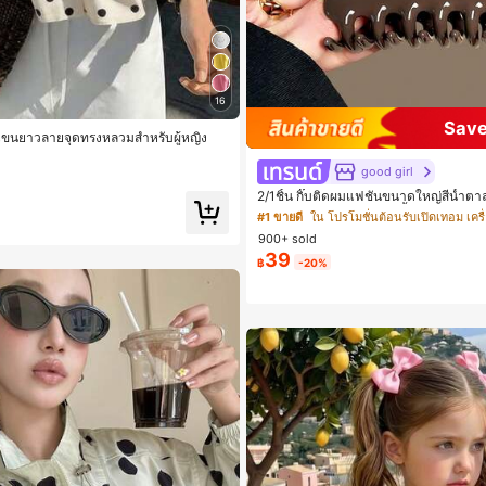
16
๋า เสื้อเชิ้ตทำงานมีกระเป๋า
Save
้ตแขนยาวลายจุดทรงหลวมสำหรับผู้หญิง
๋า เสื้อเชิ้ตทำงานมีกระเป๋า
๋า เสื้อเชิ้ตทำงานมีกระเป๋า
good girl
2/1ชิ้น กิ๊บติดผมแฟชั่นขนาดใหญ่สีน้ำต
ญิง เหมาะสำหรับการอาบน้ำ ล้างหน้า แล
๋า เสื้อเชิ้ตทำงานมีกระเป๋า
#1 ขายดี
900+ sold
39
฿
-20%