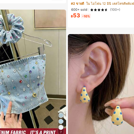
17 Pro Max, เหมาะสำหรับ Phone 16 Pr
#2 ขายดี
ใน ไอโฟน 12 มินิ เคสโทรศัพท์แฟช
ax, 14 Pro Max, เคสโทรศัพท์สไตล์เกาหลี
600+ sold
(100+)
ากันได้กับ 11/12/13/14/15/16 Pro Max P
53
เหมาะสำหรับทั้งชายและหญิง, ของขวัญใ
฿
-10%
ริสต์มาส, วันวาเลนไทน์, อีสเตอร์, ฤดูแต
หรับแฟนสาว
7
มีสายหนัง เสื้อสตรี เสื้อเบลาส์ & Tee