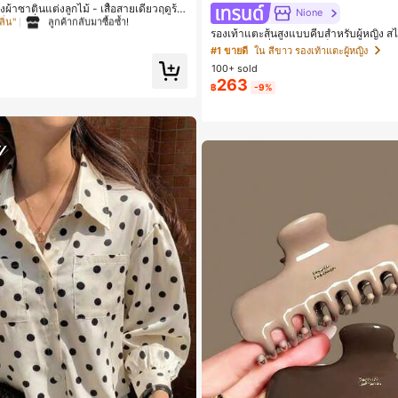
ลิ่น"
ลูกค้ากลับมาซื้อซ้ำ!
ญิงผ้าซาตินแต่งลูกไม้ - เสื้อสายเดี่ยวฤดูร้อ
Nione
้านข้างที่น่าดึงดูดแบบสบายๆ
 เสื้อสตรี เสื้อเบลาส์ & Tee
 เสื้อสตรี เสื้อเบลาส์ & Tee
รองเท้าแตะส้นสูงแบบคีบสำหรับผู้หญิง สไ
อก สไตล์แฟรี่ฤดูร้อน ส้นเข็ม รองเท้าแต
ลิ่น"
ลิ่น"
ลูกค้ากลับมาซื้อซ้ำ!
ลูกค้ากลับมาซื้อซ้ำ!
#1 ขายดี
ใน สีขาว รองเท้าแตะผู้หญิง
ตะชายหาดแฟชั่นสายไขว้ รองเท้าผู้หญิง 
100+ sold
 เสื้อสตรี เสื้อเบลาส์ & Tee
าน กลางแจ้ง ดีไซน์หัวเหลี่ยม ชิคและหร
263
ท์
฿
-9%
ลิ่น"
ลูกค้ากลับมาซื้อซ้ำ!