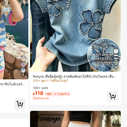
17
#5 ขายดี
ใน หลากสี เสื้อยืดผู้หญิง
310+ พูดว่า "เหมือนในรูป"
8
Resyla เสื้อยืดผู้หญิง ลายพิมพ์ดอกไม้สีน้ำเงินวินเทจ เสื้อสำ
หรับออกไปเที่ยวฤดูร้อน ดีไซน์กราฟิก สบายๆ อเนกประสงค์
#5 ขายดี
#5 ขายดี
ใน หลากสี เสื้อยืดผู้หญิง
ใน หลากสี เสื้อยืดผู้หญิง
าสั้นไบค์เกอร์รั
สวมใส่ประจำวัน กลางแจ้ง ช้อปปิ้ง ท่องเที่ยวกลางแจ้ง
100+ sold
าะสำหรับฤดูใบไม้ผ
310+ พูดว่า "เหมือนในรูป"
310+ พูดว่า "เหมือนในรูป"
118
฿
-15%
3 วันสุดท้าย
#5 ขายดี
ใน หลากสี เสื้อยืดผู้หญิง
โดยประมาณ
310+ พูดว่า "เหมือนในรูป"