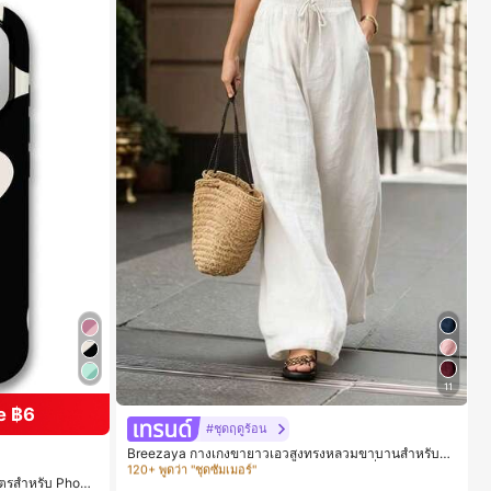
11
e ฿6
#1 ขายดี
ใน เนื้อผ้า กางเกงขายาวลำลองผ้า
#ชุดฤดูร้อน
120+ พูดว่า "ชุดซัมเมอร์"
Breezaya กางเกงขายาวเอวสูงทรงหลวมขาบานสำหรับผู้ห
ญิง สีขาวเรียบหรูสไตล์ชิค เหมาะสำหรับใส่เที่ยวทะเล วันหยุ
#1 ขายดี
#1 ขายดี
ใน เนื้อผ้า กางเกงขายาวลำลองผ้า
ใน เนื้อผ้า กางเกงขายาวลำลองผ้า
มาตรสำหรับ Phone
ดพักผ่อนฤดูร้อน ลุคสบายๆ ใส่ได้หลายโอกาสในชีวิตประจำ