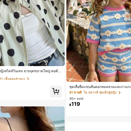
๋า เสื้อคลุมลำลอง
ื้อซ้ำ!
ผู้หญิงสไตล์วินเทจ ลายจุดขนาดใหญ่ คอตั้ง
อง ทรงหลวม แฟชั่นอเนกประสงค์ สำหรับใ
๋า เสื้อคลุมลำลอง
๋า เสื้อคลุมลำลอง
ที่ยวพักผ่อน
ื้อซ้ำ!
ื้อซ้ำ!
ชุดเสื้อยืดแขนสั้นคอกลมหลวมและกางเกงข
ดรูปสำหรับเด็กผู้หญิง สไตล์มินิมอล เหม
๋า เสื้อคลุมลำลอง
#1 ขายดี
ใน หลากสี ชุดเด็กผู้หญิง
ลิและฤดูร้อน
ื้อซ้ำ!
60+ sold
119
฿