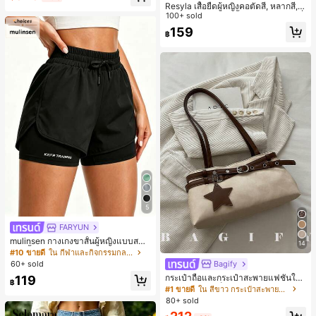
Resyla เสื้อยืดผู้หญิงคอตัดสี, หลากสี, ล
ายพิมพ์แมวน่ารัก, เสื้อสำหรับออกไปเที่
100+ sold
ยวฤดูร้อน, ดีไซน์กราฟิก, ความรู้สึกพรีเ
159
฿
มียม, ลำลองอเนกประสงค์, สวมใส่ประ
จำวัน, กลางแจ้ง, ช้อปปิ้ง, การเดินทาง
เสื้อผ้ากลางแจ้ง
5
FARYUN
mulinsen กางเกงขาสั้นผู้หญิงแบบสบา
14
ยๆ สีพื้น หลวม อเนกประสงค์ กางเกงขา
#10 ขายดี
ใน กีฬาและกิจกรรมกลางแจ้ง
สั้นกีฬา 2-In-1 สำหรับวิ่ง ฟิตเนส และก
Bagify
60+ sold
ารฝึกซ้อมกีฬาในฤดูร้อน
กระเป๋าถือและกระเป๋าสะพายแฟชั่นให
119
฿
ม่ ตกแต่งด้วยเข็มขัด เหมาะสำหรับงาน
#1 ขายดี
ใน สีขาว กระเป๋าสะพายผู้หญิง
ปาร์ตี้ การรวมตัว การออกไปข้างนอก ก
80+ sold
ารท่องเที่ยว การช้อปปิ้ง และการใช้งาน