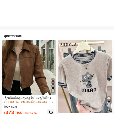
คุณอาจชอบ
17
เสื้อแจ็คเก็ตผู้หญิงฤดูใบไม้ผลิ/ใบไม้ร่วง
สีพื้น หนังเทียม สไตล์ปกคอเสื้อ ซิปขึ้น
#1 ขายดี
ใน เครื่องบินทิ้งระเบิด แจ็คเก็ตผู้หญิง
แขนยาว สไตล์ลำลอง วิทยาลัย สนามบิ
100+ sold
น เสื้อนอก สีน้ำตาล สไตล์สบายๆ ฤดูใบ
6
373
ไม้ร่วง
฿
-15%
โดยประมาณ