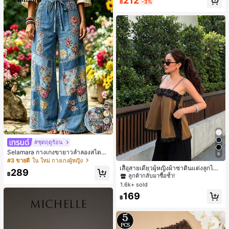
212
ประจำวัน สามารถเก็บเหรียญ โทรศัพท์
฿
-3%
เหมาะสำหรับกระเป๋าทำงานของพนักง
านออฟฟิศ นักศึกษามหาวิทยาลัย และ
พนักงานออฟฟิศ กระเป๋าผู้หญิงที่หรูหรา
22
#ชุดฤดูร้อน
Selamara กางเกงขายาวลำลองสไตล์โ
6
#1 ขายดี
ใน สีกากี เสื้อสตรี เสื้อเบลาส์ & Tee
บฮีเมียนสำหรับพักผ่อน สีกากี ผิวสัมผัส
#3 ขายดี
ใน ใหม่ กางเกงผู้หญิง
มีเท็กซ์เจอร์ เอวสูงทรงหลวม เอวยางยืด
ลูกค้ากลับมาซื้อซ้ำ!
เสื้อสายเดี่ยวผู้หญิงผ้าซาตินแต่งลูกไม้
289
พร้อมเชือกรูด ทรงขาตรงทิ้งตัว ขากว้า
฿
- เสื้อสายเดี่ยวฤดูร้อนสีคากีมีรอยผ่าด้า
#1 ขายดี
#1 ขายดี
ใน สีกากี เสื้อสตรี เสื้อเบลาส์ & Tee
ใน สีกากี เสื้อสตรี เสื้อเบลาส์ & Tee
ง สำหรับชายหาด ลำลอง พักผ่อน และเ
นข้างที่น่าดึงดูดแบบสบายๆ
1.6k+ sold
ลูกค้ากลับมาซื้อซ้ำ!
ลูกค้ากลับมาซื้อซ้ำ!
ดินทาง
#1 ขายดี
ใน สีกากี เสื้อสตรี เสื้อเบลาส์ & Tee
169
฿
ลูกค้ากลับมาซื้อซ้ำ!