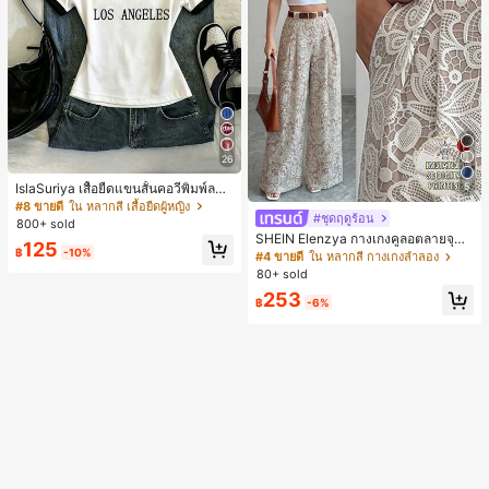
26
5
IslaSuriya เสื้อยืดแขนสั้นคอวีพิมพ์ลาย
สีตัดกันสำหรับผู้หญิง
#8 ขายดี
ใน หลากสี เสื้อยืดผู้หญิง
#ชุดฤดูร้อน
800+ sold
SHEIN Elenzya กางเกงคูลอตลายจุดเ
125
฿
-10%
อวสูงแบบใหม่สำหรับฤดูใบไม้ผลิ/ฤดูร้อ
#4 ขายดี
ใน หลากสี กางเกงลำลอง
น, สไตล์หรูหราเหมาะสำหรับใส่ในชีวิต
80+ sold
ประจำวันและทำงาน, ให้ความรู้สึกวินเ
253
ทจสำหรับฤดูรับปริญญา, เทศกาลดนตร
฿
-6%
ี, การแข่งม้าดาร์บี้, วันประกาศอิสรภาพ