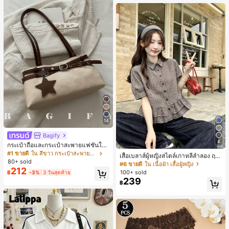
14
Bagify
4
กระเป๋าถือและกระเป๋าสะพายแฟชั่นให
ม่ ตกแต่งด้วยเข็มขัด เหมาะสำหรับงาน
#1 ขายดี
ใน สีขาว กระเป๋าสะพายผู้หญิง
เสื้อเบลาส์ผู้หญิงสไตล์เกาหลีลำลอง ฤดู
ปาร์ตี้ การรวมตัว การออกไปข้างนอก ก
80+ sold
ใบไม้ผลิ/ฤดูร้อนใหม่ ชายระบาย ชิคแล
#6 ขายดี
ใน เนื้อผ้า เสื้อผู้หญิง
ารท่องเที่ยว การช้อปปิ้ง และการใช้งาน
212
ะหรูหรา
100+ sold
฿
-3%
3 วันสุดท้าย
ประจำวัน สามารถเก็บเหรียญ โทรศัพท์
239
เหมาะสำหรับกระเป๋าทำงานของพนักง
฿
านออฟฟิศ นักศึกษามหาวิทยาลัย และ
พนักงานออฟฟิศ กระเป๋าผู้หญิงที่หรูหรา