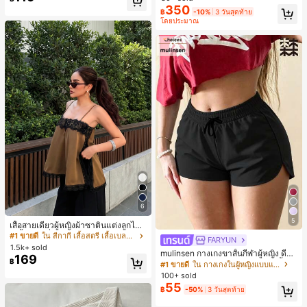
ประจำวันและทำงาน, ให้ความรู้สึกวินเ
350
฿
-10%
3 วันสุดท้าย
ทจสำหรับฤดูรับปริญญา, เทศกาลดนตร
โดยประมาณ
ี, การแข่งม้าดาร์บี้, วันประกาศอิสรภาพ
6
#1 ขายดี
ใน สีกากี เสื้อสตรี เสื้อเบลาส์ & Tee
5
ลูกค้ากลับมาซื้อซ้ำ!
เสื้อสายเดี่ยวผู้หญิงผ้าซาตินแต่งลูกไม้
- เสื้อสายเดี่ยวฤดูร้อนสีคากีมีรอยผ่าด้า
#1 ขายดี
#1 ขายดี
ใน สีกากี เสื้อสตรี เสื้อเบลาส์ & Tee
ใน สีกากี เสื้อสตรี เสื้อเบลาส์ & Tee
FARYUN
นข้างที่น่าดึงดูดแบบสบายๆ
1.5k+ sold
ลูกค้ากลับมาซื้อซ้ำ!
ลูกค้ากลับมาซื้อซ้ำ!
mulinsen กางเกงขาสั้นกีฬาผู้หญิง ดีไซ
169
#1 ขายดี
ใน สีกากี เสื้อสตรี เสื้อเบลาส์ & Tee
฿
น์ปลายเปิด เอวยืดหยุ่น กางเกงขาสั้น
#1 ขายดี
ใน กางเกงในผู้หญิงแบบแอคทีฟ
ลำลองกีฬาฤดูร้อน ความยาว 3/4
ลูกค้ากลับมาซื้อซ้ำ!
100+ sold
55
฿
-50%
3 วันสุดท้าย