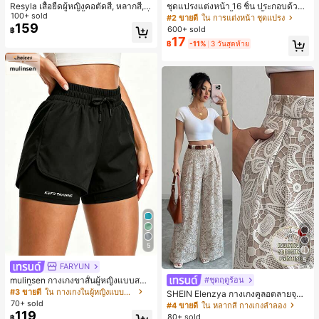
Resyla เสื้อยืดผู้หญิงคอตัดสี, หลากสี, ล
ชุดแปรงแต่งหน้า 16 ชิ้น ประกอบด้วยแ
ายพิมพ์แมวน่ารัก, เสื้อสำหรับออกไปเที่
100+ sold
ปรงแต่งหน้า 13 ชิ้น, ฟองน้ำแต่งหน้ารู
#2 ขายดี
ใน การแต่งหน้า ชุดแปรง
ยวฤดูร้อน, ดีไซน์กราฟิก, ความรู้สึกพรีเ
ปหยดน้ำ 1 ชิ้น, แปรงแป้งรองพื้นกลม 1
159
600+ sold
฿
มียม, ลำลองอเนกประสงค์, สวมใส่ประ
ชิ้น และฟองน้ำแต่งหน้ารูปสามเหลี่ยม
17
฿
-11%
3 วันสุดท้าย
จำวัน, กลางแจ้ง, ช้อปปิ้ง, การเดินทาง
1 ชิ้น - ชุดคลาสสิก ทำจากขนสังเคราะ
เสื้อผ้ากลางแจ้ง
ห์นุ่มและเป็นมิตรต่อผิว เหมาะสำหรับผู้
หญิงและเด็กผู้หญิง เหมาะสำหรับฤดูใบ
ไม้ร่วงและฤดูหนาว
5
5
FARYUN
mulinsen กางเกงขาสั้นผู้หญิงแบบสบา
#ชุดฤดูร้อน
ยๆ สีพื้น หลวม อเนกประสงค์ กางเกงขา
#3 ขายดี
ใน กางเกงในผู้หญิงแบบแอคทีฟ
SHEIN Elenzya กางเกงคูลอตลายจุดเ
สั้นกีฬา 2-In-1 สำหรับวิ่ง ฟิตเนส และก
70+ sold
อวสูงแบบใหม่สำหรับฤดูใบไม้ผลิ/ฤดูร้อ
#4 ขายดี
ใน หลากสี กางเกงลำลอง
ารฝึกซ้อมกีฬาในฤดูร้อน
น, สไตล์หรูหราเหมาะสำหรับใส่ในชีวิต
119
80+ sold
฿