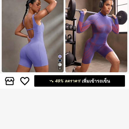
4
Powerista
Powerista
เพิ่มเข้ารถเข็น
49% ลดราคา!
Powerista ชุดรอมเปอร์กีฬาแขนกุดไร้
Powerista Contrast Stripe Fitted Sp
หลังสีพื้นสำหรับผู้หญิง
orts Romper
196
349
฿
-51%
฿