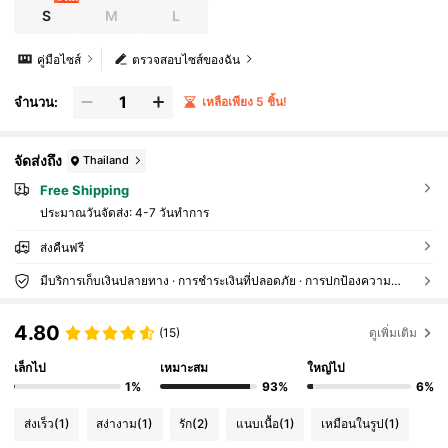
S
M
L
คู่มือไซส์
ตรวจสอบไซส์ของฉัน
จำนวน:
เหลือเพียง 5 ชิ้น!
จัดส่งถึง
Thailand
Free Shipping
ประมาณวันจัดส่ง:
4-7 วันทำการ
ส่งคืนฟรี
มีบริการเก็บเงินปลายทาง · การชำระเงินที่ปลอดภัย · การปกป้องความเป็นส่วนตัว
4.80
(15)
ดูเพิ่มเติม
เล็กไป
เหมาะสม
ใหญ่ไป
1%
93%
6%
ส่งเร็ว
(1)
สง่างาม
(1)
รัก
(2)
แนบเนื้อ
(1)
เหมือนในรูป
(1)