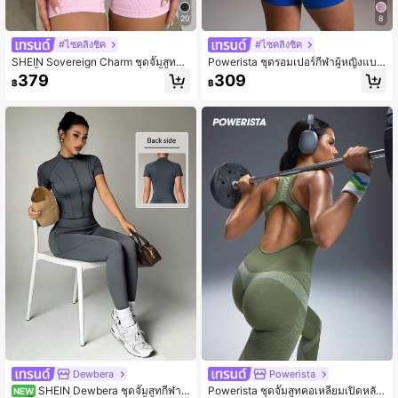
20
8
#ไซคลิ่งชิค
#ไซคลิ่งชิค
SHEIN Sovereign Charm ชุดจั๊มสูทผู้ห
Powerista ชุดรอมเปอร์กีฬาผู้หญิงแบบ
ญิงสีพื้นสไตล์มินิมอลลำลองแขนสั้นซิป
ลำลองเข้ารูปเจาะรูลายปะติด
379
309
฿
฿
ยาว 3/4
Dewbera
Powerista
SHEIN Dewbera ชุดจั๊มสูทกีฬาแ
Powerista ชุดจั๊มสูทคอเหลี่ยมเปิดหลัง
NEW