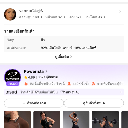
นางแบบใส่อยู่:
S
ความสูง:
169.0
หน้าอก:
82.0
เอว:
62.0
สะโพก:
96.0
รายละเอียดสินค้า
357K ผู้ติดตาม
4.89
วัสดุ:
ผ้า
องค์ประกอบ:
82% เส้นใยสังเคราะห์, 18% แปนเด็กซ์
ดูเพิ่มเติม
357K ผู้ติดตาม
4.89
Powerista
357K ผู้ติดตาม
4.89
r***l
จ่าย
1 วันที่ผ่านมา
1M ชิ้นที่ขายไปเมื่อเร็วๆ นี้
440K ซื้อซ้ำ
การเพิ่มขึ้นของผู้ติดต
ร้านค้านี้ได้รับเลือกให้เป็น
「ร้านเทรนด์」
357K ผู้ติดตาม
4.89
กำลังติดตาม
ดูสินค้าทั้งหมด
357K ผู้ติดตาม
4.89