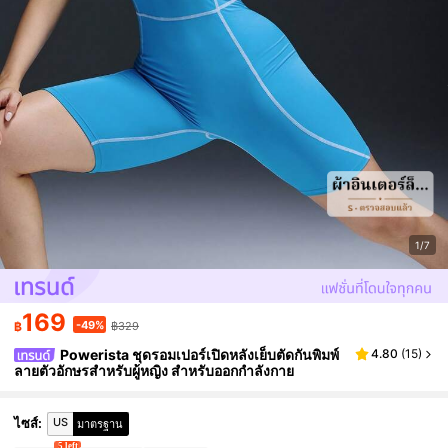
1/7
169
-49%
฿
฿329
Powerista ชุดรอมเปอร์เปิดหลังเย็บตัดกันพิมพ์
4.80
(
15
)
ลายตัวอักษรสำหรับผู้หญิง สำหรับออกกำลังกาย
US
ไซส์
:
มาตรฐาน
5 left