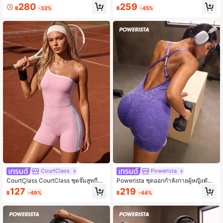
ขนสั้นแบบแร็กแลนซิปหน้าสีพื้นสำหรับ
ลายทางสำหรับผู้หญิง
280
259
฿
-32%
฿
-45%
ผู้หญิง
CourtClass
Powerista
CourtClass CourtClass ชุดจั๊มสูทกีฬา
Powerista ชุดออกกำลังกายผู้หญิงตัดแ
ผู้หญิงชิ้นเดียว ฤดูใบไม้ผลิ/ฤดูร้อน สีชม
บบกากบาทด้านหลังสำหรับผู้หญิงพิมพ์
127
219
฿
-49%
฿
-44%
พูมาการอง ทรงเข้ารูป ตกแต่งขอบตัดสี
ลวดลายทั่วตัว
แผงด้านข้างแบบปะ เหมาะสำหรับใส่
ลำลอง วิ่ง โยคะ ยิม เทนนิส กอล์ฟ