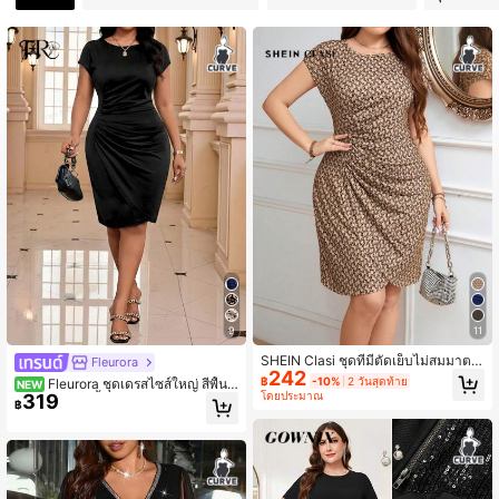
337K ผู้ติดตาม
4.90
337K ผู้ติดตาม
4.90
337K ผู้ติดตาม
4.90
337K ผู้ติดตาม
4.90
9
11
337K ผู้ติดตาม
4.90
SHEIN Clasi ชุดที่มีตัดเย็บไม่สมมาตร
Fleurora
242
ของชายกระโปรงงานพิมพ์ พิเศษพิเศษ
฿
-10%
2 วันสุดท้าย
Fleurora ชุดเดรสไซส์ใหญ่ สีพื้น จี
NEW
ดีไซน์เอวจับย่น ชุดฮอลิเดย์ ชุดงานปาร์
โดยประมาณ
319
บ ลำลอง ปาร์ตี้ ชุดเดรสสีดำ ชุดเดรสห
฿
ตี้ฮอลิเดย์ ขนาดพิเศษ
337K ผู้ติดตาม
รูหราสำหรับผู้หญิง ชุดเดรสลำลอง ชุด
4.90
ทำงานสำหรับผู้หญิง ชุดทำงาน