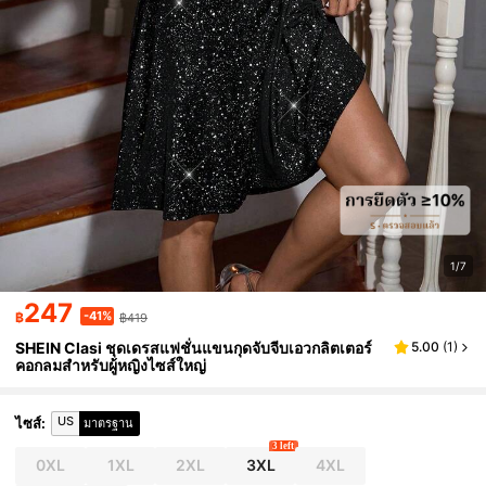
1/7
247
-41%
฿
฿419
SHEIN Clasi ชุดเดรสแฟชั่นแขนกุดจับจีบเอวกลิตเตอร์
5.00
(
1
)
คอกลมสำหรับผู้หญิงไซส์ใหญ่
US
ไซส์
:
มาตรฐาน
3 left
0XL
1XL
2XL
3XL
4XL