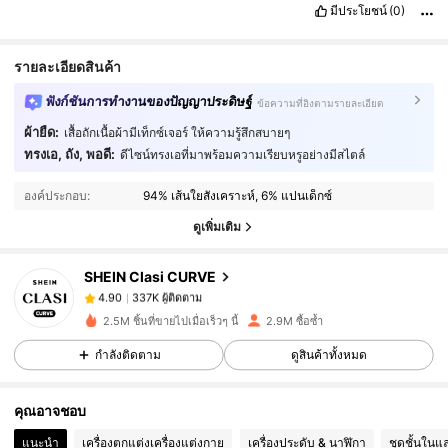
มีประโยชน์
(0)
รายละเอียดสินค้า
ฟังก์ชันการทำงานของปัญญาประดิษฐ์
ข้อความที่อิงตามรายละเอียด
ผ้ายืด:
เสื้อถักเนื้อผ้ามีเท็กซ์เจอร์ ให้ความรู้สึกสบายๆ
337K ผู้ติดตาม
4.90
ทรงเอ, ถัง, พอดี:
ดีไซน์ทรงเอที่มาพร้อมความเรียบหรูอย่างมีสไตล์
องค์ประกอบ:
94% เส้นใยสังเคราะห์, 6% แปนเด็กซ์
337K ผู้ติดตาม
4.90
ดูเพิ่มเติม
SHEIN Clasi CURVE
337K ผู้ติดตาม
4.90
w***2
จ่าย
1 วันที่ผ่านมา
2.5M ชิ้นที่ขายไปเมื่อเร็วๆ นี้
2.9M ซื้อซ้ำ
337K ผู้ติดตาม
4.90
กำลังติดตาม
ดูสินค้าทั้งหมด
คุณอาจชอบ
337K ผู้ติดตาม
4.90
แนะนำ
เครื่องตกแต่งเครื่องแต่งกาย
เครื่องประดับ & นาฬิกา
ชุดชั้นในแ