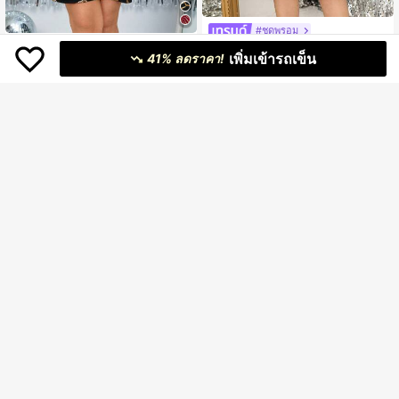
#ชุดพรอม
SHEIN Clasi ชุดผู้หญิงไซส์พลัส ลายริ้ว
Reflora ชุดเดรสยาวปะติดปะต่อพลัสไซ
เพิ่มเข้ารถเข็น
305
คลื่นสีทองฟอยล์ รูปจีบหรูหรา
41% ลดราคา!
332
ซ์สำหรับสตรี ประดับพลอยเทียม ผ้าตาข่
฿
-10%
2 วันสุดท้าย
฿
-10%
2 วันสุดท้าย
าย แขนสามส่วน ทรงสวยหรู สไตล์เรโท
โดยประมาณ
โดยประมาณ
ร เหมาะสำหรับวันหยุด แขกในงานแต่ง
งาน ฯลฯ ฤดูร้อน/ฤดูใบไม้ผลิ สไตล์เรโท
ร วันหยุดพักผ่อน ชุดวันวาเลนไทน์ ชุดเ
ดรสสตรีสวยหรู ชุดเดรสวันเกิดสำหรับส
ตรี
SHEIN Clasi ชุดผู้หญิงไซส์พิเศษ ปักแพ
#งานกาล่าสุดชิค เทรนด์แฟชั่นที่ต้องมี งานกาล่าแฟชั่น
399
ทช์ลูกปัดสปริง เดรสสง่างาม เดรสปาร์ตี้
฿
Auvina เสื้อผ้าสาวอวบ หรูหรา กลิตเตอ
ที่สง่างาม เดรสโรแมนติก เดรสผู้หญิงฤ
332
ร์ ปาร์ตี้/ใส่ได้ทุกวัน/เดท/ใส่ไปงาน A-L
ดูร้อน เดรสผู้หญิงฤดูร้อน เดรสผู้หญิงที่ส
฿
-10%
2 วันสุดท้าย