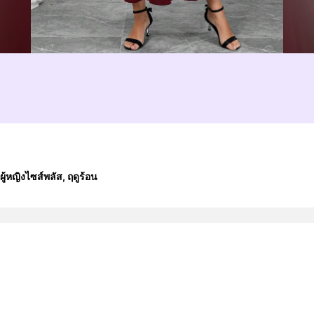
้หญิงไซส์พลัส, ฤดูร้อน