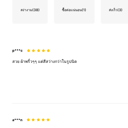
สง่างาม
(38)
ซื้อต่อแน่นอน
(1)
ส่งเร็ว
(3)
p***c
สวย
ผ้าพริ้วๆๆ
แต่สีสว่างกว่าในรูปนิด
a***n