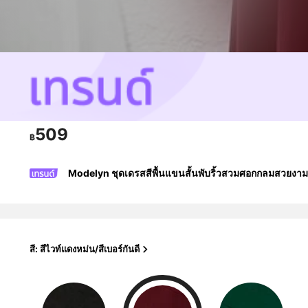
509
฿
Modelyn ชุดเดรสสีพื้นแขนสั้นพับริ้วสวมศอกกลมสวยงามผู
สี: สีไวท์แดงหม่น/สีเบอร์กันดี