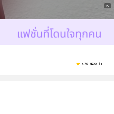
1/7
4.79
(
500+
)