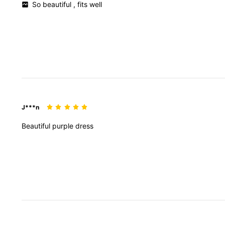
So
beautiful
,
fits
well
J***n
Beautiful
purple
dress