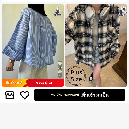
4
Save ฿54
เสื้อเชิ้ตแฟชั่นไซส์ใหญ่, เสื้อเชิ้ตลายทา
เสื้อเชิ้ตตัวเลิศขนาดใหญ่สำหรับผู้หญิง
เพิ่มเข้ารถเข็น
285
316
งสีน้ำเงิน, เสื้อทอ, ดีไซน์ไหล่ตก, รายละเ
ลายสก็อต ปกติดกระดุง สบาย ใส่ได้ทุกโ
7% ลดราคา!
฿
-16%
ล่าสุด 9 ชม
฿
-12%
ล่าสุด 9 ชม
อียดกระดุม, สร้างลุคแฟชั่น
อกาส ทั้งใส่ในชีวิตประจำวันและเดินทา
ง สำหรับฤดูใบไม้ผลิและใบไม้ร่วง