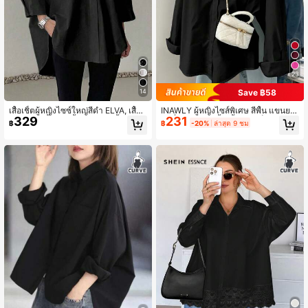
4.3M ผู้ติดตาม
4.85
23
Save ฿58
14
เสื้อเชิ้ตผู้หญิงไซซ์ใหญ่สีดำ ELVA, เสื้อใ
INAWLY ผู้หญิงไซส์พิเศษ สีพื้น แขนยา
329
231
ส่ทำงาน, เสื้อครู, เสื้ออีสเตอร์, เสื้อผ้าผู้ห
ว เดี่ยว กระดุม เสื้อเชิ้ตแบบเป็นทางกา
฿
฿
-20%
ล่าสุด 9 ชม
ญิงที่สง่างาม, เสื้อผ้าผู้หญิงธุรกิจมืออาชี
ร/ทำงาน
พ, เสื้อทำงาน, เสื้อสีขาว, เสื้อเชิ้ตสีขาว,
เสื้อเบลาส์ผู้หญิงที่สง่างาม