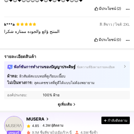
😍❤️😍❤️😍😍😍😍❤️😍❤️😍❤️😍❤️😍😍❤️
มีประโยชน์
(2)
k***a
สี: สีขาว / ไซส์: 2XL
المنتج
ؤائع
والجوده
ممتازه
شكرا
มีประโยชน์
(0)
รายละเอียดสินค้า
ฟังก์ชันการทำงานของปัญญาประดิษฐ์
ข้อความที่อิงตามรายละเอียด
ผ้าทอ:
ผิวสัมผัสแบบทอที่ดูเรียบเเนี๊ยบ
ไม่เป็นทางการ:
ลุคแคชชวลที่ดูดีได้แบบไม่ต้องพยายาม
4.3M ผู้ติดตาม
4.85
องค์ประกอบ:
100% ฝ้าย
ดูเพิ่มเติม
4.3M ผู้ติดตาม
4.85
MUSERA
กำลังติดตาม
4.3M ผู้ติดตาม
4.85
b***a
จ่าย
1 วันที่ผ่านมา
9.1M ชิ้นที่ขายไปเมื่อเร็วๆ นี้
4.5M ซื้อซ้ำ