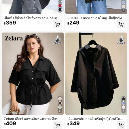
5
เสื้อเชิ้ตสีดำพลัสไซส์ทรงหลวม, กระดุม
SHEIN Essnce ขนาดใหญ่ เสื้อผู้หญิง, เ
359
249
หน้าปกเสื้อ, แขนยาวไหล่ตก, ชายเสื้อไ
สื้อยืดฤดูใบไม้ผลิ, เสื้อยอดนิยมสำหรับวั
฿
฿
ม่สมมาตร, เสื้อเชิ้ตทรงหลวมโอเวอร์ไซ
นวาเลนไทน์และฤดูร้อน, เสื้อยืดเทศกาล
ส์แขนยาวปกเสื้อสำหรับผู้หญิง, เสื้อเบล
เรฟฟิน ฤดูใบไม้ผลิ
าส์ลำลองชายเสื้อค้างคาวสีพื้น, เสื้อกัน
แดดสไตล์มินิมอลใส่ได้ทุกวัน, เสื้อคลุม
ตัวนอกอเนกประสงค์สำหรับฤดูใบไม้ผลิ
6
4
Zelara เสื้อเชิ้ตแขนสั้นทรงหลวมมีกระเ
เสื้อเบลาส์คอปกสำหรับผู้หญิงไซส์ใหญ่,
409
349
ป๋าอเนกประสงค์สำหรับผู้หญิงไซส์ใหญ่
แขนยาวทรงไหล่ตก, ตกแต่งกระดุม ชา
฿
฿
พิเศษ
ยเสื้อไม่สมมาตร สีดำ ฤดูใบไม้ผลิ