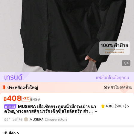
1/4
ประหยัดครั้งใหญ่
9 ชั่วโมงสุดท้าย
408
฿
-7%
฿439
MUSERA เสื้อเชิ้ตกระดุมหน้ามีกระเป๋าขนา
4.80
(
500+
)
ดใหญ่ ทรงคลาสสิก น่ารัก เซ็กซี่ สไตล์สตรีท สำ
หรับเที่ยวกลางคืน โค้งมน ฤดูใบไม้ผลิ ฤดูร้อน วั
ออกแบบโดย
MUSERA
@muserastore
นหยุด ลำลอง ทำงานในออฟฟิศ สง่างาม
สี: สีดำ