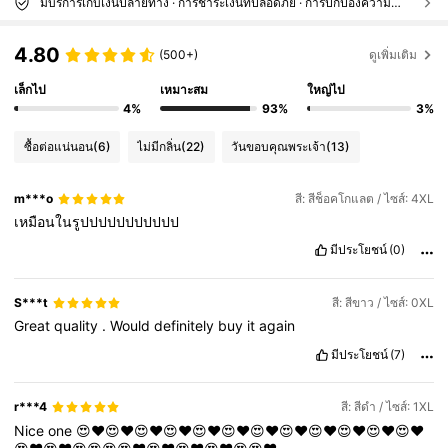
มีบริการเก็บเงินปลายทาง · การชำระเงินที่ปลอดภัย · การปกป้องความเป็นส่วนตัว
4.80
(500+)
ดูเพิ่มเติม
เล็กไป
เหมาะสม
ใหญ่ไป
4%
93%
3%
ซื้อต่อแน่นอน
(6)
ไม่มีกลิ่น
(22)
วันขอบคุณพระเจ้า
(13)
m***o
สี: สีช็อคโกแลต / ไซส์: 4XL
เหมือนในรูปปปปปปปปปปป
มีประโยชน์
(0)
S***t
สี: สีขาว / ไซส์: 0XL
Great
quality
.
Would
definitely
buy
it
again
มีประโยชน์
(7)
r***4
สี: สีดำ / ไซส์: 1XL
Nice
one
😍❤️😍❤️😍❤️😍❤️😍❤️😍❤️😍❤️😍❤️😍❤️😍❤️😍❤️😍❤️