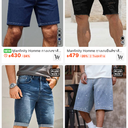
607K ผู้ติดตาม
4.91
607K ผู้ติดตาม
4.91
4
607K ผู้ติดตาม
4.91
Manfinity Homme กางเกงขาสั้น
Manfinity Homme กางเกงยีนส์ขาสั้นแ
NEW
430
479
ยีนส์สีน้ำเงินยืดหยุ่นไซส์ใหญ่สไตล์สตรี
บบฉีกขาด อย่างไม่เป็นทางการสำหรับ
฿
-24%
฿
-20%
2 วันสุดท้าย
ทแคชชวลสำหรับผู้ชาย
ผู้ชายไซส์ใหญ่พร้อมกระเป๋า
607K ผู้ติดตาม
4.91