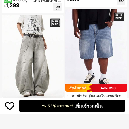
฿
Manfinity LEGND กางเกงขายา
NEW
1,299
วผู้ชายไซส์ใหญ่ สีพื้น ชายรุ่ย สไตล์ลำล
฿
อง ใส่ได้หลายโอกาส สำหรับใส่ประจำวั
น
Save ฿20
กางเกงยีนส์ขาสั้นสไตล์วินเทจสตรีทแว
639
ร์ผ้าเดนิมหนา | ไซส์ใหญ่ใส่ได้ ช่วยพรา
฿
-3%
2 วันสุดท้าย
justice brother
งหน้าท้องและสะโพก สไตล์เท่ ทรงหลว
เพิ่มเข้ารถเข็น
53% ลดราคา!
Justice Brother 1 ชิ้น กางเกงยีน
มขาตรง สตรีทแวร์ผู้ชาย ใส่ประจำวันเ
NEW
989
ส์ทรงโคคูนลำลองญี่ปุ่นสำหรับผู้ชายไซ
ดินทางไปทำงาน ลำลอง จำเป็น
฿
ส์ใหญ่ กางเกงขายาวหลวมขาบานแฟชั่
นซักฟอกตกแต่งลูกปัดแบบเฉพาะตัวอเ
นกประสงค์ (ไม่รวมเข็มขัด/อุปกรณ์เสริ
ม)