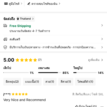
คู่มือไซส์
ตรวจสอบไซส์ของฉัน
จัดส่งถึง
Thailand
Free Shipping
ประมาณวันจัดส่ง:
4-7 วันทำการ
ส่งคืนฟรี
มีบริการเก็บเงินปลายทาง · การชำระเงินที่ปลอดภัย · การปกป้องความเป็นส่วนตัว
5.00
(7)
ดูเพิ่มเติม
เล็กไป
เหมาะสม
ใหญ่ไป
1%
85%
14%
ยืดหยุ่น
(2)
แนบเนื้อ
(1)
สวย
(1)
สีสวย
(1)
ใส่พอดีตัว
(1)
j***1
สี: สีครีม/สีเบจ / ไซส์: 5XL
Very
Nice
and
Recommend
มีประโยชน์
(0)