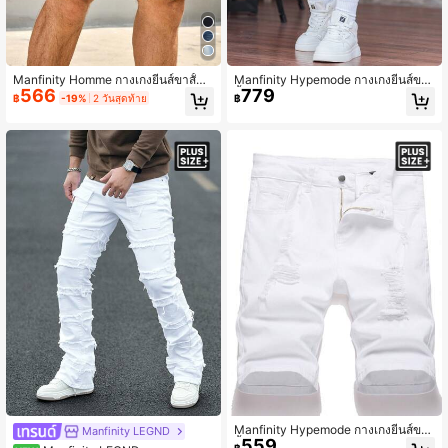
Manfinity Homme กางเกงยีนส์ขาสั้นผู้
Manfinity Hypemode กางเกงยีนส์ขา
566
779
ชายไซส์ใหญ่ ทรงสลิมฟิต ปลายขาพับ เ
สั้นทรงขากว้างประดับพลอยเทียมสำหรั
฿
-19%
2 วันสุดท้าย
฿
หมาะสำหรับใส่ในชีวิตประจำวันและเดิ
บผู้ชายไซส์ใหญ่
นทางไปทำงาน ฤดูร้อน
Manfinity Hypemode กางเกงยีนส์ขา
Manfinity LEGND
559
สั้นรัดรูปสำหรับผู้ชายไซส์ใหญ่