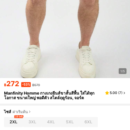
1/5
272
-53%
฿
฿579
Manfinity Homme กางเกงยีนส์ขาสั้นสีพื้น ใส่ได้ทุก
5.00
(
7
)
โอกาส ขนาดใหญ่ พอดีตัว สไตล์ฤดูร้อน, จอร์ต
ไซส์
ค่าเริ่มต้น
10 left
2XL
3XL
4XL
5XL
6XL