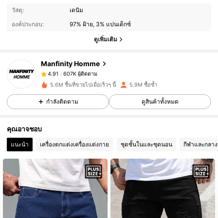
607K ผู้ติดตาม
4.91
วัสดุ:
เดนิม
องค์ประกอบ:
97% ฝ้าย, 3% แปนเด็กซ์
ดูเพิ่มเติม
607K ผู้ติดตาม
4.91
Manfinity Homme
607K ผู้ติดตาม
4.91
5.6M ชิ้นที่ขายไปเมื่อเร็วๆ นี้
5.9M ซื้อซ้ำ
กำลังติดตาม
ดูสินค้าทั้งหมด
607K ผู้ติดตาม
4.91
คุณอาจชอบ
607K ผู้ติดตาม
4.91
แนะนำ
เครื่องตกแต่งเครื่องแต่งกาย
ชุดชั้นในและชุดนอน
กีฬาและกลาง
607K ผู้ติดตาม
4.91
607K ผู้ติดตาม
4.91