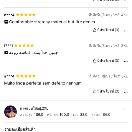
n***4
สี: สีครีม/สีเบจ / ไซส์: 4XL
Comfortable
stretchy
material
but
like
denim
มีประโยชน์
(0)
f***i
สี: สีครีม/สีเบจ / ไซส์: 3XL
جميل
جداً
يتمدد
قماشه
روعه
มีประโยชน์
(0)
s***4
สี: สีครีม/สีเบจ / ไซส์: 6XL
Muito
linda
perfeita
sem
defeito
nenhum
มีประโยชน์
(0)
นางแบบใส่อยู่:
2XL
ความสูง:
186.0
หน้าอก:
100.0
เอว:
82.0
สะโพก:
96.0
รายละเอียดสินค้า