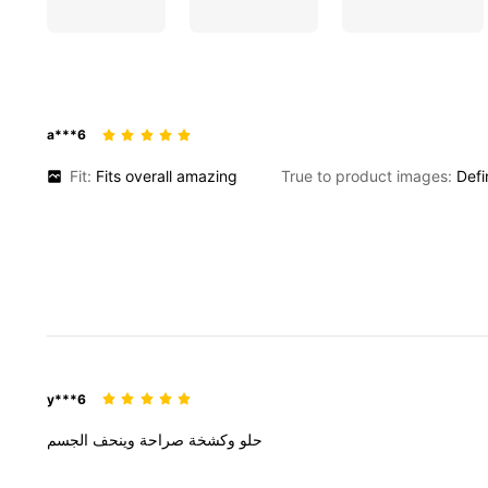
a***6
Fit:
Fits
overall
amazing
True to product images:
Defi
y***6
حلو
وكشخة
صراحة
وينحف
الجسم