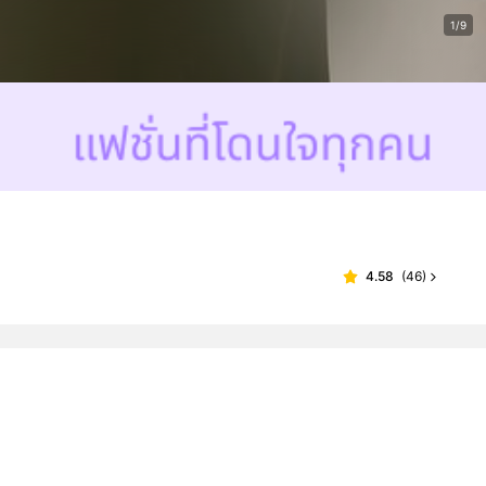
1/9
4.58
(
46
)