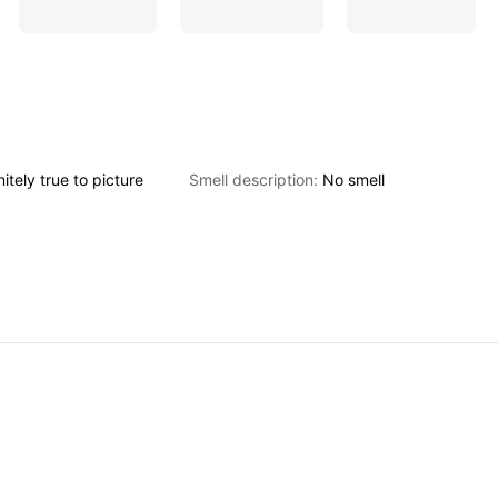
nitely
true
to
picture
Smell description:
No
smell