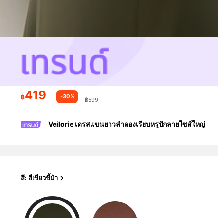
419
-30%
฿
฿599
Veilorie เดรสแขนยาวลำลองเรียบหรูปักลายไซส์ใหญ่
สี: สีเขียวขี้ม้า