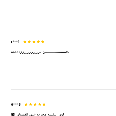
r***1
يجننننننننننننننننننننن
نررررررررزززةةةةة
9***5
لون
النقشه
مخربه
على
الفستان