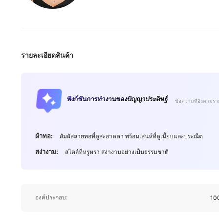
รายละเอียดสินค้า
195K ผู้ติดตาม
4.85
ฟังก์ชันการทำงานของปัญญาประดิษฐ์
ข้อความที่อิงตามรา
ผ้าทอ:
สัมผัสลายทอที่ดูสะอาดตา พร้อมเสน่ห์ที่ดูเนี้ยบและประณีต
สง่างาม:
สไตล์ที่หรูหรา สง่างามอย่างเป็นธรรมชาติ
195K ผู้ติดตาม
4.85
องค์ประกอบ:
100