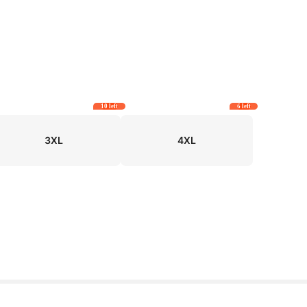
10 left
6 left
3XL
4XL