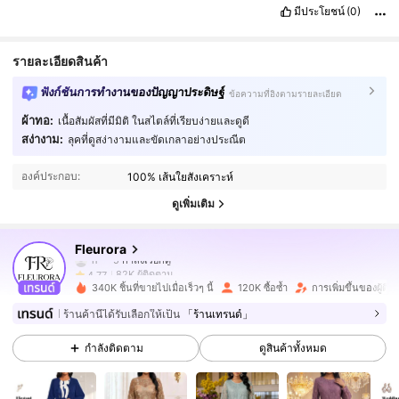
มีประโยชน์
(0)
รายละเอียดสินค้า
ฟังก์ชันการทำงานของปัญญาประดิษฐ์
ข้อความที่อิงตามรายละเอียด
ผ้าทอ:
เนื้อสัมผัสที่มีมิติ ในสไตล์ที่เรียบง่ายและดูดี
82K ผู้ติดตาม
4.77
สง่างาม:
ลุคที่ดูสง่างามและขัดเกลาอย่างประณีต
องค์ประกอบ:
100% เส้นใยสังเคราะห์
82K ผู้ติดตาม
4.77
ดูเพิ่มเติม
82K ผู้ติดตาม
4.77
Fleurora
82K ผู้ติดตาม
4.77
340K ชิ้นที่ขายไปเมื่อเร็วๆ นี้
120K ซื้อซ้ำ
การเพิ่มขึ้นของผู้ติ
82K ผู้ติดตาม
4.77
ร้านค้านี้ได้รับเลือกให้เป็น
「ร้านเทรนด์」
กำลังติดตาม
ดูสินค้าทั้งหมด
82K ผู้ติดตาม
4.77