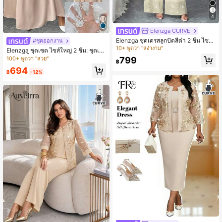
4
Elenzga CURVE
Elenzga ชุดเดรสลูกปัดสีดำ 2 ชิ้น ไซส์ใ
#ชุดออกงาน
หญ่สง่างาม
10+ พูดว่า "สง่างาม"
Elenzga ชุดเซต ไซส์ใหญ่ 2 ชิ้น: ชุดเด
รสยาวเนื้อทอ คอกลม ไม่มีแขน + คาร์ดิ
100+ พูดว่า "สวย"
799
฿
แกนเนื้อผ้าตาข่ายปัก แขน 3/4 เบา สบ
694
าย เหมาะกับวันพักผ่อน
฿
-12%