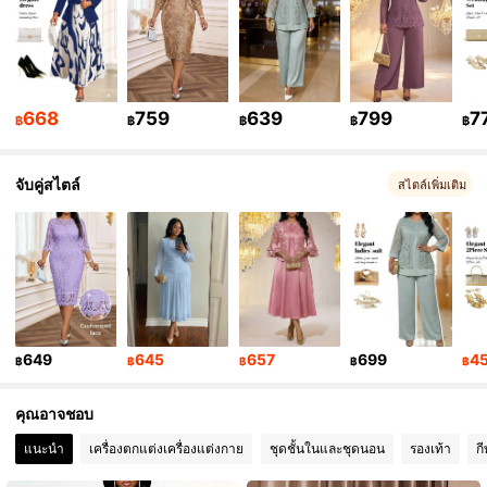
82K ผู้ติดตาม
4.77
82K ผู้ติดตาม
4.77
82K ผู้ติดตาม
4.77
668
759
639
799
7
฿
฿
฿
฿
฿
82K ผู้ติดตาม
4.77
จับคู่สไตล์
สไตล์เพิ่มเติม
82K ผู้ติดตาม
4.77
649
645
657
699
4
฿
฿
฿
฿
฿
คุณอาจชอบ
แนะนำ
เครื่องตกแต่งเครื่องแต่งกาย
ชุดชั้นในและชุดนอน
รองเท้า
ก