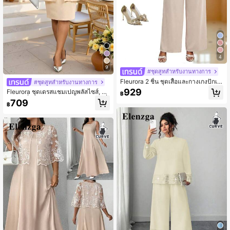
4
9
#ชุดสูทสำหรับงานทางการ
Fleurora 2 ชิ้น ชุดเสื้อและกางเกงปักเลื่
#ชุดสูทสำหรับงานทางการ
อมตาข่ายปะติดปะต่อกันสำหรับงานปา
929
Fleurora ชุดเดรสแชมเปญพลัสไซส์, ชุ
฿
ร์ตี้หรูหราไซส์ใหญ่
ดเดรสเลื่อมประกาย, ชุดเดรสทางการที่เ
709
฿
ข้ากับรูปร่างสำหรับฤดูใบไม้ผลิ/ฤดูร้อน,
เหมาะสำหรับงานแต่งงาน, งานกาล่า, ง
านทางการ, งานเลี้ยงค็อกเทล, งานรับป
ริญญา, งานฉลองวันเกิด และโอกาสทา
งการอื่นๆ