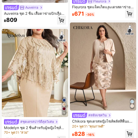
Fleurora
Fleurora ชุดแจ็คเก็ตและเดรสตาข่ายปั
Auveirra
กเลื่อมสำหรับงานปาร์ตี้หรูหราไซส์ใหญ่
671
Auveirra ชุด 2 ชิ้น เสื้อตาข่ายปักเลื่อม
฿
-30%
2 ชิ้น
และกางเกงขายาวสำหรับงานปาร์ตี้หรู
809
฿
หราไซส์ใหญ่
5
#สติลเซควิน
Chikora ชุดเดรสหญิงไซส์พลัสสีพื้นแข
#ชุดเดรสปาร์ตี้สุดวิเศษ
นยาวคาร์ดิแกนและชุดเดรสตกแต่งมุก
20+ พูดว่า "คุณภาพดี"
Modelyn ชุด 2 ชิ้นสำหรับผู้หญิงไซส์ให
ลายดอกไม้สวยงาม ชุด 2 ชิ้น
ญ่ สีแชมเปญ เรียบหรู ตกแต่งด้วยเลื่อม
70+ พูดว่า "สวย"
828
฿
-16%
และพู่ ผ้าโปร่งบาง และชุดเข้ารูป สำหรั