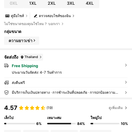
0XL
1XL
2XL
3XL
4XL
คู่มือไซส์
ตรวจสอบไซส์ของฉัน
ไม่ใช่ขนาดของคุณใช่ไหม？ บอกเรา
กลุ่มขนาด
ความยาวเข่า
จัดส่งถึง
Thailand
Free Shipping
ประมาณวันจัดส่ง:
4-7 วันทำการ
ส่งคืนฟรี
มีบริการเก็บเงินปลายทาง · การชำระเงินที่ปลอดภัย · การปกป้องความเป็นส่วนตัว
4.57
(19)
ดูเพิ่มเติม
เล็กไป
เหมาะสม
ใหญ่ไป
6%
84%
10%