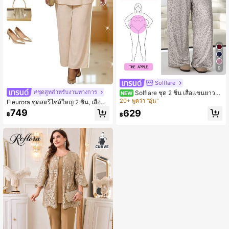
ชุดรับปริญญาสำหรับคุณแม่ ชุดออกงา
น ชุดวันเกิดสำหรับผู้หญิง ชุดผู้หญิงหรูห
รา เสื้อเลื่อม ชุดเลื่อมสำหรับผู้หญิง ชุดเ
สื้อผ้าขนาดใหญ่พิเศษ ชุดสูทผู้หญิง ชุด
กางเกงขายาวขนาดใหญ่พิเศษ
9
Solflare
#ชุดสูทสำหรับงานทางการ
Solflare ชุด 2 ชิ้น เสื้อแขนยาวค
NEW
อกลมและกางเกงลายเสือดาวสำหรับผู้ห
20+ พูดว่า "อุ่น"
Fleurora ชุดสตรีไซส์ใหญ่ 2 ชิ้น, เสื้อแข
ญิงไซส์ใหญ่ ใส่สบายในชีวิตประจำวัน
นยาวคอกลมและกางเกง, สำหรับใส่ใน
749
629
฿
฿
ชีวิตประจำวัน