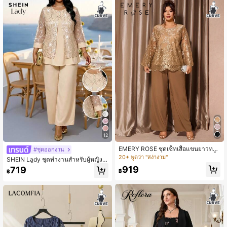
12
EMERY ROSE ชุดเซ็ทเสื้อแขนยาวทรง
#ชุดออกงาน
หลวมไซส์ใหญ่และกางเกงขาบาน 2 ชิ้น
20+ พูดว่า "สง่างาม"
SHEIN Lady ชุดทำงานสำหรับผู้หญิงไ
ซส์ใหญ่ เสื้อเบลาส์และกางเกงดีไซน์ผ่า
919
719
฿
฿
ตาข่ายประดับเลื่อม ชุด 2 ชิ้นหรูหรา สำ
หรับแขกงานแต่งงาน สีเบจ ฤดูใบไม้ร่ว
ง