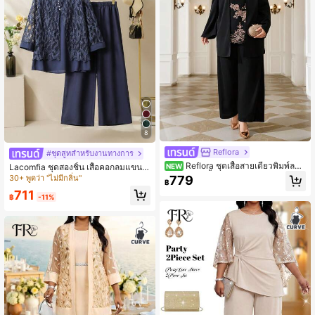
8
Reflora
#ชุดสูทสำหรับงานทางการ
Reflora ชุดเสื้อสายเดี่ยวพิมพ์ลาย
Lacomfia ชุดสองชิ้น เสื้อคอกลมแขน
NEW
ดอกไม้และเสื้อคาร์ดิแกนแขนยาวและก
3/4 หลวมเทรนด์ลูกไม้คอนทราสท์เอวยื
30+ พูดว่า "ไม่มีกลิ่น"
779
฿
างเกงสำหรับผู้หญิงไซส์ใหญ่ ชุดลำลอง
ดสบาย และกางเกงขายาวเอวยืด ไซส์พิ
711
ประจำวัน 2 ชิ้น
เศษ สำหรับฤดูใบไม้ผลิ/ใบไม้ร่วง
฿
-11%