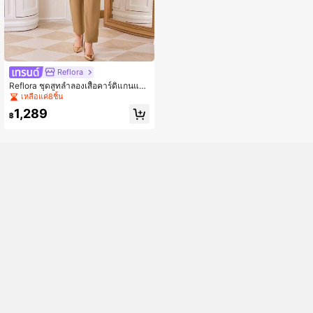
Reflora
Reflora ชุดสูทลำลองเสื้อคาร์ดิแกนแข
น 3/4 ลาย Jacquard สำหรับผู้หญิงไซ
เหลือแค่8ชิ้น
ส์ใหญ่, เสื้อกั๊กคอกลมสีพื้นและกางเกง
1,289
฿