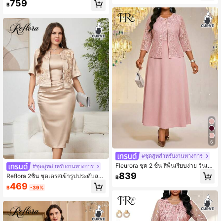
759
บแม่เจ้าสาว
฿
6
#ชุดสูทสำหรับงานทางการ
Fleurora ชุด 2 ชิ้น สีพื้นเรียบง่าย วินเท
#ชุดสูทสำหรับงานทางการ
จ หรูหรา ขนาดใหญ่พิเศษ สำหรับฤดูร้อ
839
Reflora 2ชิ้น ชุดเดรสเข้ารูปประดับลาย
฿
น
ดอกไม้สง่างามสำหรับผู้หญิงไซส์ใหญ่
469
฿
-39%