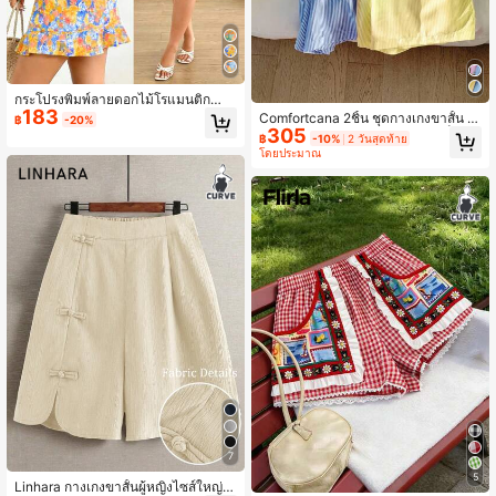
กระโปรงพิมพ์ลายดอกไม้โรแมนติกสำห
183
รับผู้หญิงไซส์ใหญ่, กระโปรงชายระบาย
Comfortcana 2ชิ้น ชุดกางเกงขาสั้น สี
฿
-20%
เอวยืดหยุ่น, ทรงครอบคลุม, เหมาะสำห
305
ลายทาง สำหรับสตรีไซส์ใหญ่ ใส่เป็นเค
฿
-10%
2 วันสุดท้าย
รับเดท, วันหยุด, งานปาร์ตี้ในสวนฤดูร้อ
รื่องแต่งกายประจำวัน
โดยประมาณ
น
7
5
Linhara กางเกงขาสั้นผู้หญิงไซส์ใหญ่