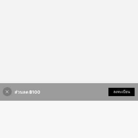
ส่วนลด ฿100
เพิ่มเข้ารถเข็น
ลงทะเบียน
46% ลดราคา!