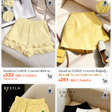
301K ผู้ติดตาม
4.76
301K ผู้ติดตาม
4.76
301K ผู้ติดตาม
4.76
301K ผู้ติดตาม
4.76
5
GlowEve CURVE กางเกงขาสั้นชายระ
GlowEve CURVE กางเกงขาสั้นผู้หญิง
301K ผู้ติดตาม
4.76
332
บายอเนกประสงค์ไซส์ใหญ่สำหรับผู้หญิ
ไซส์ใหญ่สำหรับฤดูร้อน, ทรงเอไลน์, สีเห
#5 ขายดี
ใน ออกไปเที่ยวกลางคืน กางเกงขาสั้นพลัสไซส์
฿
-10%
2 วันสุดท้าย
ง
ลือง, ดีไซน์กระเป๋าหลอก, กระดุมตกแต่
251
โดยประมาณ
฿
-10%
2 วันสุดท้าย
ง, เหมาะสำหรับออกกำลังกาย, กีฬา, ลำ
ลอง, ใส่ประจำวัน, เดท, แคมปัส