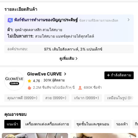
รายละเอียดสินค้า
ฟังก์ชันการทำงานของปัญญาประดิษฐ์
ข้อความที่อิงตามรายละเอียด
ผ้า:
ลุคผ้าสุดคลาสสิก สวมใส่สบาย
ไม่เป็นทางการ:
สวมใส่สบาย แมทช์ลุคง่ายได้ทุกสไตล์
301K ผู้ติดตาม
4.76
องค์ประกอบ:
97% เส้นใยสังเคราะห์, 3% แปนเด็กซ์
301K ผู้ติดตาม
4.76
ดูเพิ่มเติม
GlowEve CURVE
กำลังติดตาม
301K ผู้ติดตาม
4.76
a***h
จ่าย
1 วันที่ผ่านมา
2.2M ชิ้นที่ขายไปเมื่อเร็วๆ นี้
690K ซื้อซ้ำ
301K ผู้ติดตาม
4.76
คุณภาพดี (9999+)
สวย (9999+)
เก๋มาก (9999+)
เหมือนในรูป (9999
คุณอาจชอบ
301K ผู้ติดตาม
4.76
แนะนำ
เครื่องตกแต่งเครื่องแต่งกาย
ชุดชั้นในและชุดนอน
รองเท้า
ก
301K ผู้ติดตาม
4.76