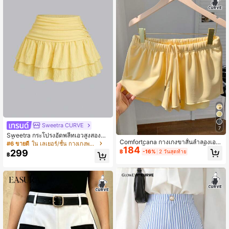
Sweetra CURVE
7
Sweetra กระโปรงอัดพลีทเอวสูงสองชั้น
Comfortcana กางเกงขาสั้นลำลองเอว
สีพื้นอเนกประสงค์ไซส์ใหญ่พิเศษ
#6 ขายดี
ใน เลเยอร์/ชั้น กางเกงพลัสไซส์
184
ยางยืดสีพื้นไซส์ใหญ่, กางเกงขาสั้นนุ่ม
299
฿
-16%
2 วันสุดท้าย
฿
สำหรับฤดูใบไม้ผลิ/ฤดูร้อน, สีเหลือง