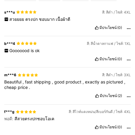
s***u
สี: สีดำ / ไซส์: 4XL
สวยยยย
ตรงปก
ชอบมาก
เนื้อผ้าดี
มีประโยชน์
(0)
b***4
สี: สีน้ำตาลกาแฟ / ไซส์: 1XL
Gooooood
is
ok
มีประโยชน์
(0)
m***6
สี: สีดำ / ไซส์: 3XL
Beautiful
,
fast
shipping
,
good
product
,
exactly
as
pictured
,
cheap
price
.
มีประโยชน์
(2)
f***g
สี: สีไวท์แดงหม่น/สีเบอร์กันดี / ไซส์: 4XL
พอดี:
สีสวยตรงปกชอบโอเค
มีประโยชน์
(0)