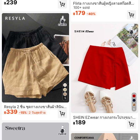
239
สำหรับฤดูร้อน สไตล์ลำลอง ใส่ทำงาน แ
Flirla กางเกงขาสั้นผู้หญิงลายสก๊อตสีแ
฿
ละใส่ในชีวิตประจำวัน เอวยางยืด ชายเ
ดงลายผลไม้หวานปะติด
100+ sold
สื้อโค้งมน ดีไซน์ผ่าข้าง ตกแต่งด้วยกระ
179
฿
-40%
ดุมลายจีน
5
Resyla 2 ชิ้น ชุดกางเกงขาสั้นผ้าลินินเ
6
339
อวยางยืดมีเชือกรูดทรงตรงขาบานทรง
฿
-15%
2 วันสุดท้าย
หลวมสำหรับผู้หญิง, สีขาว, ไซส์ใหญ่พิเ
SHEIN EZwear กางเกงกระโปรงขนาด
ศษ
189
ใหญ่ กางเกงกระโปรง สีเรียบ ผ่าที่ปลาย
฿
ระบายขา