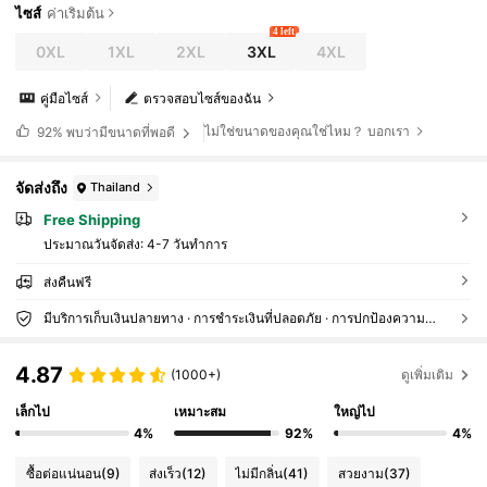
ไซส์
ค่าเริ่มต้น
4 left
0XL
1XL
2XL
3XL
4XL
คู่มือไซส์
ตรวจสอบไซส์ของฉัน
ไม่ใช่ขนาดของคุณใช่ไหม？ บอกเรา
92%
พบว่ามีขนาดที่พอดี
จัดส่งถึง
Thailand
Free Shipping
ประมาณวันจัดส่ง:
4-7 วันทำการ
ส่งคืนฟรี
มีบริการเก็บเงินปลายทาง · การชำระเงินที่ปลอดภัย · การปกป้องความเป็นส่วนตัว
4.87
(1000+)
ดูเพิ่มเติม
เล็กไป
เหมาะสม
ใหญ่ไป
4%
92%
4%
ซื้อต่อแน่นอน
(9)
ส่งเร็ว
(12)
ไม่มีกลิ่น
(41)
สวยงาม
(37)