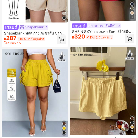
5
#กางเกงขาสั้นกีฬา
Shapeblank
SHEIN SXY กางเกงขาสั้นคาร์โก้สีพื้นแ
Shapeblank พลัส กางเกงขาสั้น ขากว้
320
บบเบาๆ สำหรับใส่ในช่วงฤดูร้อน ไซส์ใ
287
าง
฿
-11%
2 วันสุดท้าย
฿
-10%
2 วันสุดท้าย
หญ่
โดยประมาณ
9