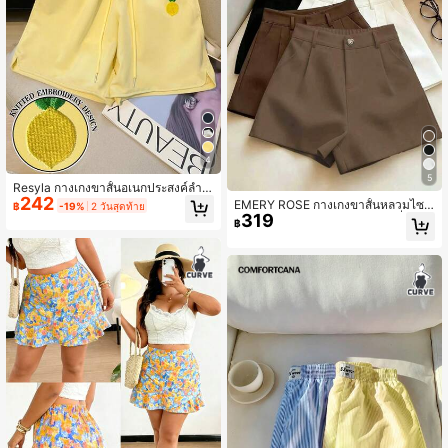
4
5
Resyla กางเกงขาสั้นอเนกประสงค์ลำล
242
องเอวรูด เชือกปักลายเลมอนไซส์ใหญ่พิ
EMERY ROSE กางเกงขาสั้นหลวมไซส์
฿
-19%
2 วันสุดท้าย
เศษ
319
ใหญ่สำหรับผู้หญิง สำหรับใส่ไปเที่ยว
฿