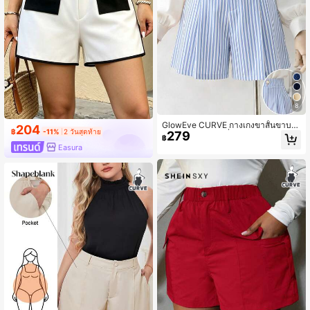
8
GlowEve CURVE กางเกงขาสั้นขาบา
204
฿
-11%
2 วันสุดท้าย
279
นลายทางพลีทแฟชั่นไซซ์ใหญ่ สไตล์ลำ
฿
ลองสำหรับฤดูร้อน วันพักผ่อน ใส่ทำงาน
Easura
เดินทาง และออกไปข้างนอก