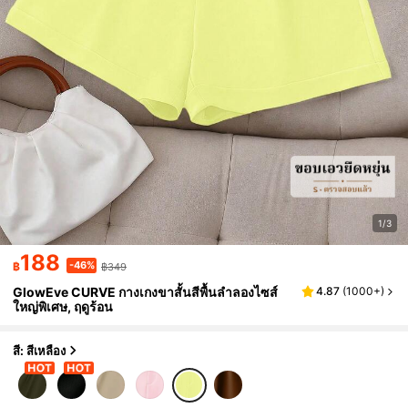
1/3
188
-46%
฿
฿349
GlowEve CURVE กางเกงขาสั้นสีพื้นลำลองไซส์
4.87
(
1000+
)
ใหญ่พิเศษ, ฤดูร้อน
สี: สีเหลือง