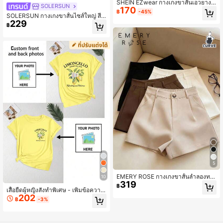
SHEIN EZwear กางเกงขาสั้นเอวยางยื
SOLERSUN
170
ดทอสำหรับผู้หญิงไซส์ใหญ่, สีเหลืองอ่อ
฿
-45%
SOLERSUN กางเกงขาสั้นไซส์ใหญ่ สีพื้
น, สไตล์สปอร์ต
229
น จีบ เชือกผูก มีกระเป๋า
฿
5
EMERY ROSE กางเกงขาสั้นลำลองทรง
10
319
หลวมสำหรับผู้หญิงไซส์ใหญ่
฿
เสื้อยืดผู้หญิงสั่งทำพิเศษ - เพิ่มข้อความ
202
และรูปภาพของคุณ (รูปทิวทัศน์/ตราสัญ
฿
-3%
ลักษณ์/รูปคู่/รูปครอบครัว/รูปเซลฟี่/รูปสั
ตว์เลี้ยง) พิมพ์ด้านหน้าและด้านหลังสำ
หรับกีฬา