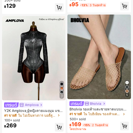
200+ sold
เกือบหมดแล้ว!
เกือบหมดแล้ว!
ตประจำวันและงานปาร์ตี้ ของขวัญสำห
95
129
฿
-13%
3 วันสุดท้าย
รับผู้หญิง
#1 ขายดี
ใน ธรรมดา เสื้อผู้หญิง
฿
เกือบหมดแล้ว!
5
7
Bholvia
Amplova
Bholvia รองเท้าแตะชายหาดแบบแบน
Y2K Amplova ผู้หญิงลายแมงมุม แขน
สบาย ๆ ลายฉลุมาใหม่สำหรับผู้หญิง
#1 ขายดี
ใน โบฮีเมียน รองเท้าแตะผู้หญิง
ยาว คอตั้ง บอดี้สูท, สไตล์แฟชั่นดาร์ก
#1 ขายดี
ใน ไม่เป็นทางการ บอดี้สูทผู้หญิง
บอดี้สูทผู้หญิง บอดี้สูทฮาโลวีน บอดี้สูท
500+ sold
100+ sold
ลายใยแมงมุม
169
269
฿
-15%
2 วันสุดท้าย
฿
โดยประมาณ