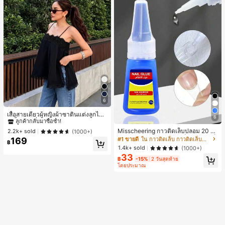
6
#1 ขายดี
ใน ชายหาด เสื้อกล้ามผู้หญิง & Camis
ลูกค้ากลับมาซื้อซ้ำ!
เสื้อสายเดี่ยวผู้หญิงผ้าซาตินแต่งลูกไม้
6
- เสื้อสายเดี่ยวฤดูร้อนสีขากีมีรอยผ่าด้า
#1 ขายดี
#1 ขายดี
ใน ชายหาด เสื้อกล้ามผู้หญิง & Camis
ใน ชายหาด เสื้อกล้ามผู้หญิง & Camis
นข้างที่น่าดึงดูด ลำลองสีดำ สำหรับเธอ
Misscheering กาวติดเล็บปลอม 20 กรั
ลูกค้ากลับมาซื้อซ้ำ!
ลูกค้ากลับมาซื้อซ้ำ!
2.2k+ sold
(1000+)
ม แรงยึดสูง เจลสติกเกอร์เล็บนุ่ม แห้งเร็
#1 ขายดี
ใน กาวติดเล็บ กาวติดเล็บและสารยึดติด
169
#1 ขายดี
ใน ชายหาด เสื้อกล้ามผู้หญิง & Camis
฿
ว เหมาะสำหรับผู้เริ่มต้นทำเล็บ ติดทนน
1.4k+ sold
(1000+)
ลูกค้ากลับมาซื้อซ้ำ!
าน
33
฿
-15%
2 วันสุดท้าย
โดยประมาณ