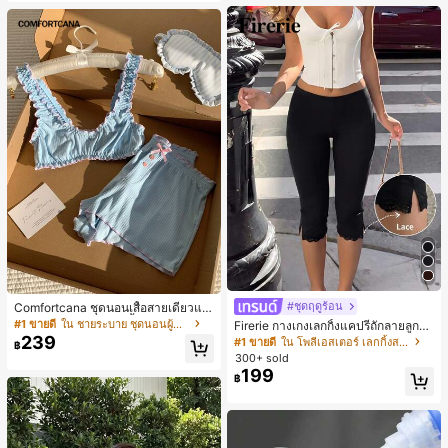
#ชุดฤดูร้อน
Comfortcana ชุดนอนเสื้อสายเดี่ยวแต่
งระบายและกางเกงขาสั้นสำหรับผู้หญิง
#1 ขายดี
ใน ชายระบาย ชุดนอนผู้หญิง
Firerie กางเกงเลกกิ้งแคปรีถักลายลูกไม้
สีดำหรูหราสำหรับผู้หญิง อเนกประสงค์
239
#1 ขายดี
ใน โพลีเอสเตอร์ เลกกิ้งสตรี
฿
สำหรับกีฬา แฟชั่น ชายหาด เทศกาลด
300+ sold
นตรี ฤดูร้อนแบบสบายๆ
199
฿