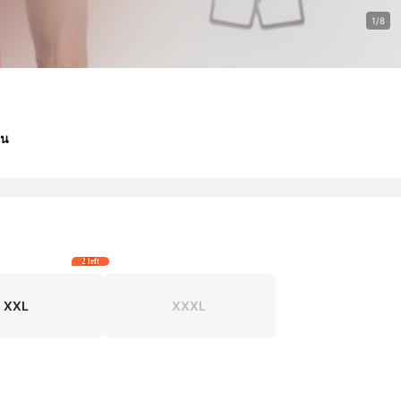
1/8
าน
2 left
XXL
XXXL