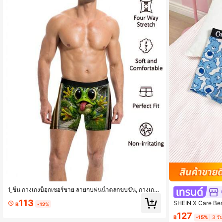
1 ชิ้น กางเกงบ็อกเซอร์ชาย ลายกบพ่นน้ำตลกขบขัน, กางเกง
ชั้นในใส่สบายที่บ้าน, ของขวัญวันเกิดสำหรับแฟน/สามี
113
SHEIN X Care Bear
฿
-12%
บผู้ชาย,
127
฿
-15%
3 วั