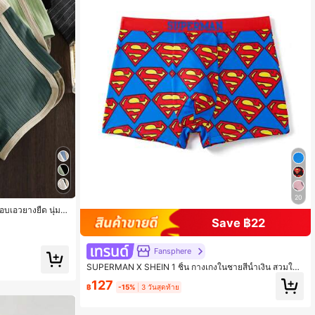
20
อบเอวยางยืด นุ่ม ร
Save ฿22
Fansphere
SUPERMAN X SHEIN 1 ชิ้น กางเกงในชายสีน้ำเงิน สวมใส่ส
บาย ระบายอากาศได้ดี พิมพ์ลายการ์ตูนขอบตัดกัน, สบาย, นุ่
127
ม, น่ารัก, กางเกงบ็อกเซอร์ลำลองพื้นฐาน กางเกงบ็อกเซอร์พิม
฿
-15%
3 วันสุดท้าย
พ์ลาย กางเกงบ็อกเซอร์ชาย กางเกงบ็อกเซอร์พิมพ์ลายสำหรับ
ผู้ชาย