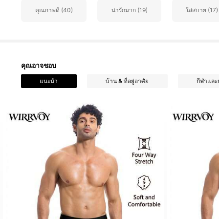
คุณภาพดี (40)
น่ารักมาก (19)
ใส่สบาย (17)
1.5K ผู้ติดตาม
4.86
คุณอาจชอบ
1.5K ผู้ติดตาม
แนะนำ
บ้าน & ที่อยู่อาศัย
กีฬาและ
4.86
1.5K ผู้ติดตาม
4.86