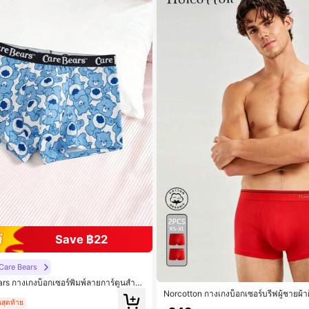
Save ฿22
Care Bears
s กางเกงบ็อกเซอร์พิมพ์ลายการ์ตูนสำหรั
Norcotton กางเกงบ็อกเซอร์บรีฟผู้ชายผ้าฝ
นสุดท้าย