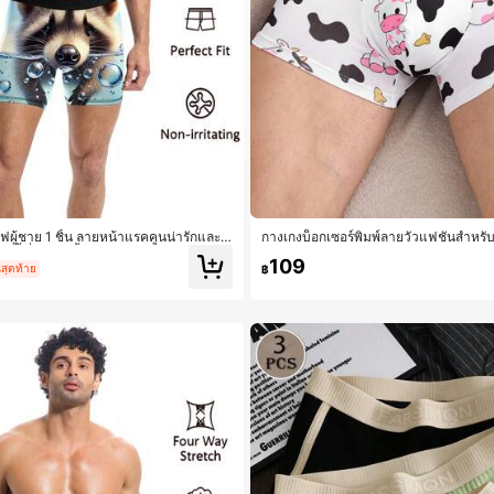
ีฟผู้ชาย 1 ชิ้น ลายหน้าแรคคูนน่ารักและฟ
กางเกงบ็อกเซอร์พิมพ์ลายวัวแฟชั่นสำหรับ
วาอี้ญี่ปุ่น ชุดชั้นในลำลองใส่ทุกวันแบบสนุ
109
นสุดท้าย
฿