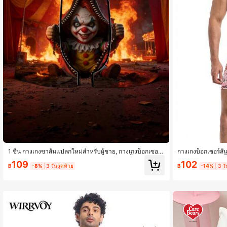
1 ชิ้น กางเกงขาสั้นแปลกใหม่สำหรับผู้ชาย, กางเกงบ็อกเซอร์
กางเกงบ็อกเซอร์สั้น
ผู้ชายลายเปลวไฟและตัวตลกธีมมืด, กางเกงขาสั้นผู้ชายพิมพ์
ยลายการ์ตูนสัตว์เล
109
102
ลายแฟชั่นสตรีท, ทำจากผ้าถัก, ระบายอากาศและดูดซับควา
ชาย
฿
-8%
3 วันสุดท้าย
฿
-14%
3 วั
มชื้น, นุ่มและสบาย, กางเกงขาสั้นน่ารักและสนุกสนานเหมาะ
สำหรับชุดลำลองและชุดอยู่บ้านของผู้ชาย