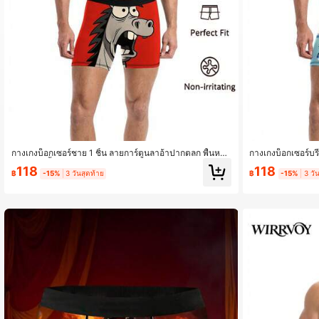
กางเกงบ็อกเซอร์ชาย 1 ชิ้น ลายการ์ตูนลาอ้าปากตลก พื้นหลัง
กางเกงบ็อกเซอร์บร
สีแดง ชุดชั้นในชายลายสัตว์การ์ตูน ของขวัญวันหยุดสุดสนุก
องสบู่ สไตล์สัตว์คา
118
118
สำหรับใส่ลำลองอยู่บ้าน
กสร้างสรรค์
฿
-15%
3 วันสุดท้าย
฿
-15%
3 วั