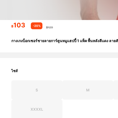
103
-20%
฿
฿129
กางเกงบ็อกเซอร์ชายลายการ์ตูนหมูแฮปปี้ 1 แพ็ค พื้นหลังสีแดง ลา
ไซส์
S
M
XXXXL