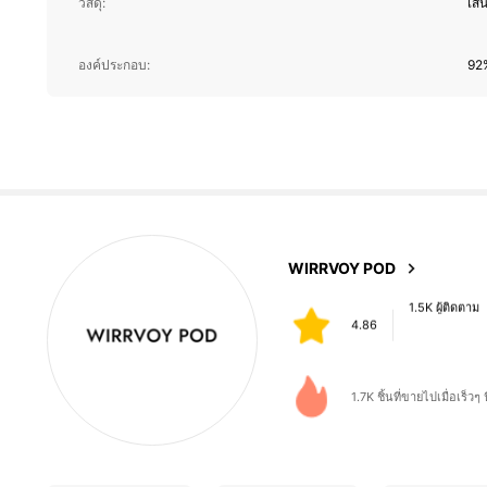
วัสดุ:
เส้
1.5K ผู้ติดตาม
องค์ประกอบ:
92%
4.86
1.5K ผู้ติดตาม
4.86
1.5K ผู้ติดตาม
WIRRVOY POD
4.86
a***s
ตาม
1 วันที่ผ่านมา
1.5K ผู้ติดตาม
4.86
1.7K ชิ้นที่ขายไปเมื่อเร็วๆ น
1.5K ผู้ติดตาม
4.86