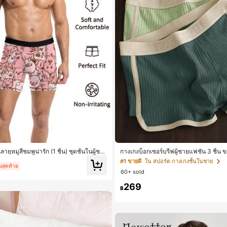
ลายหมูสีชมพูน่ารัก (1 ชิ้น) ชุดชั้นในผู้ชา
กางเกงบ็อกเซอร์บรีฟผู้ชายแฟชั่น 3 ชิ้น ข
ี้ยงญี่ปุ่น ของขวัญสะสมศิลปะ ชุดลำลองผู้
ะบายอากาศได้ สวมใส่สบายตลอดวัน
#1 ขายดี
ใน สปอร์ต กางเกงชั้นในชาย
นสุดท้าย
60+ sold
269
฿