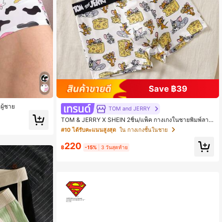
Save ฿39
ผู้ชาย
TOM and JERRY
TOM & JERRY X SHEIN 2ชิ้น/แพ็ค กางเกงในชายพิมพ์ลาย
ตัวอักษรและการ์ตูนลำลองสำหรับใส่ทุกวัน
#10 ได้รับคะแนนสูงสุด
ใน กางเกงชั้นในชาย
220
฿
-15%
3 วันสุดท้าย