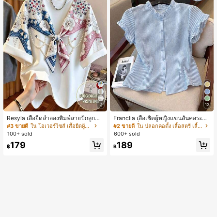
7
12
Resyla เสื้อยืดลำลองพิมพ์ลายปักลูกปัด
Franclia เสื้อเชิ้ตผู้หญิงแขนสั้นคอระบา
รูปโบว์ขนาดใหญ่สำหรับผู้หญิง
ยกระดุมเดี่ยวลายทาง
#3 ขายดี
ใน โอเวอร์ไซส์ เสื้อยืดผู้หญิง
#2 ขายดี
ใน ปลอกคอตั้ง เสื้อสตรี เสื้อเบลาส์ & Tee
100+ sold
600+ sold
179
189
฿
฿