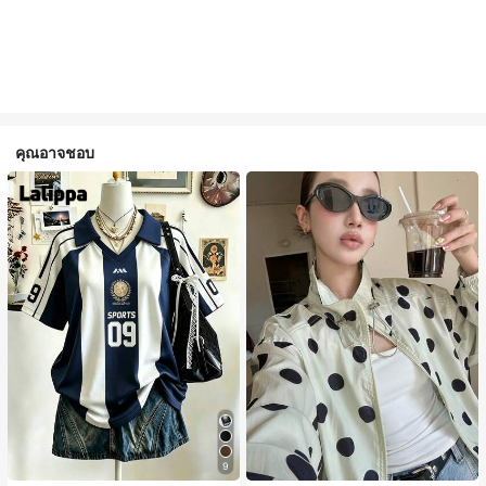
คุณอาจชอบ
9
#1 ขายดี
ใน กระเป๋า เสื้อคลุมลำลอง