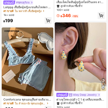
ลูกค้ากลับมาซื้อซ้ำ!
เสื้อแจ็คเก็ตสั้นผู้หญิงสไตล์วินเทจ ลายจุ
#ชุดฤดูร้อน
ดขนาดใหญ่ คอตั้ง เอวเข้ารูป แขนพอง
#1 ขายดี
#1 ขายดี
ใน กระเป๋า เสื้อคลุมลำลอง
ใน กระเป๋า เสื้อคลุมลำลอง
Lalippa เสื้อยืดผู้หญิงแขนสั้นไหล่ตก ค
ทรงหลวม แฟชั่นอเนกประสงค์ สำหรับใ
100+ sold
ลูกค้ากลับมาซื้อซ้ำ!
ลูกค้ากลับมาซื้อซ้ำ!
อวีปกเสื้อ ลายพิมพ์ดิจิทัลลายทาง สไตล์
#1 ขายดี
ใน หลากสี เสื้อยืดผู้หญิง
ส่ประจำวันและไปเที่ยวพักผ่อน
สปอร์ตแฟชั่นมินิมอล ของขวัญสำหรับเ
#1 ขายดี
ใน กระเป๋า เสื้อคลุมลำลอง
346
1k+ sold
฿
-15%
พื่อน
ลูกค้ากลับมาซื้อซ้ำ!
199
฿
Alley Deep Jewelry
#1 ขายดี
ใน โบโฮ ต่างหูผู้หญิง
ลูกค้ากลับมาซื้อซ้ำ!
Comfortcana ชุดนอนเสื้อสายเดี่ยวแต่
ต่างหูโลหะรูปตัว C 1 คู่ เคลือบหยดสีเห
งระบายและกางเกงขาสั้นสำหรับผู้หญิง
ลือง ลายจุดสีน้ำเงิน สไตล์ยุโรปและอเม
#1 ขายดี
ใน ลำลอง-ยัง ชุดนอนผู้หญิง
#1 ขายดี
#1 ขายดี
ใน โบโฮ ต่างหูผู้หญิง
ใน โบโฮ ต่างหูผู้หญิง
ริกัน แฟชั่นส่วนตัว หวานและสง่างาม
300+ sold
ลูกค้ากลับมาซื้อซ้ำ!
ลูกค้ากลับมาซื้อซ้ำ!