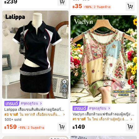
239
สำหรับผู้หญิงและเด็กหญิง สำหรับการเ
฿
#1 ขายดี
ใน โบโฮ ต่างหูผู้หญิง
35
ดินทาง งานแต่งงาน ปาร์ตี้ วันเกิด ของ
฿
-10%
2 วันสุดท้าย
ลูกค้ากลับมาซื้อซ้ำ!
ขวัญคริสต์มาส 2026
7
16
#ชุดฤดูร้อน
#ชุดฤดูร้อน
Lalippa เสื้อแขนสั้นพิมพ์ลายยูนิคอร์นล
ายทางสีตัดกันสำหรับผู้หญิง สไตล์วิทย
Vaclyn เสื้อกล้ามแฟชั่นลำลองผู้หญิง ล
#3 ขายดี
ใน หลากสี เสื้อยืดแขนสั้นเนื้อนุ่มสำหรับใส่ทุกวัน
าลัย
ายแพตช์เวิร์ก แขนกุด คอกลม ติดกระดุ
#1 ขายดี
ใน ใหม่ เสื้อกล้ามผู้หญิง & Camis
500+ sold
ม
159
149
฿
-11%
2 วันสุดท้าย
฿