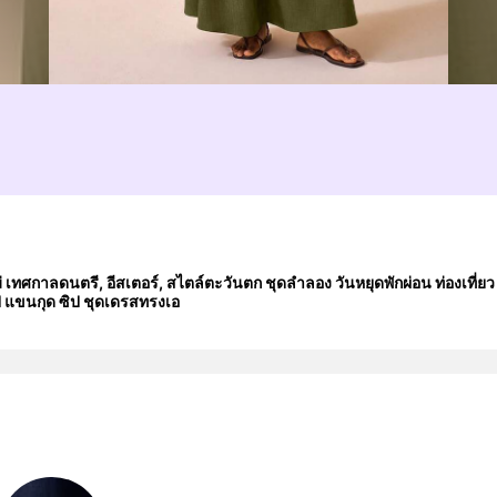
่ เทศกาลดนตรี, อีสเตอร์, สไตล์ตะวันตก ชุดลำลอง วันหยุดพักผ่อน ท่องเที่
ป แขนกุด ซิป ชุดเดรสทรงเอ