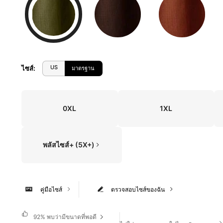
US
ไซส์
:
มาตรฐาน
0XL
1XL
พลัสไซส์+ (5X+)
คู่มือไซส์
ตรวจสอบไซส์ของฉัน
92%
พบว่ามีขนาดที่พอดี