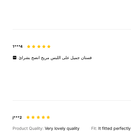
1***4
فستان
جميل
على
اللبس
مريح
انصح
بشرائ
j***2
Product Quality:
Very
lovely
quality
Fit:
It
fitted
perfectl