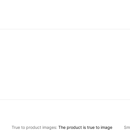
y
True to product images:
The
product
is
true
to
image
Sme