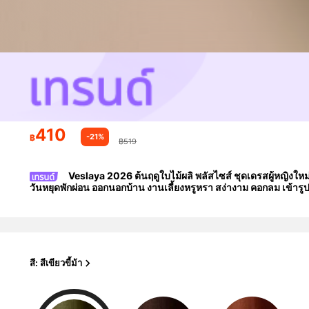
410
-21%
฿
฿519
Veslaya 2026 ต้นฤดูใบไม้ผลิ พลัสไซส์ ชุดเดรสผู้หญิงใหม
วันหยุดพักผ่อน ออกนอกบ้าน งานเลี้ยงหรูหรา สง่างาม คอกลม เข้ารู
สี: สีเขียวขี้ม้า