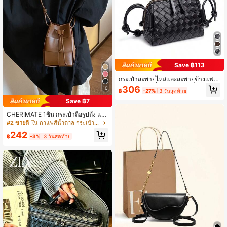
Save ฿113
กระเป๋าสะพายไหล่และสะพายข้างแฟชั่
นมินิมอล ทรงสี่เหลี่ยมขนาดเล็ก ซิปคู่ ล
306
10
฿
-27%
3 วันสุดท้าย
ายถักวินเทจแบบมีเท็กซ์เจอร์ อเนกประ
สงค์ สำหรับลำลองและเดินทางไปทำงา
Save ฿7
น
CHERIMATE 1ชิ้น กระเป๋าถือรูปถัง แฟ
ชั่น ขนาดเล็ก, กระเป๋าถือผู้หญิงแบบสา
#2 ขายดี
ใน กาแฟสีน้ำตาล กระเป๋าสะพายข้างผู้หญิง
นเอนกประสงค์ในชีวิตประจำวัน, กระเป๋
242
าสะพายข้างแบบเรียบหรูสำหรับเดินทา
฿
-3%
3 วันสุดท้าย
ง, ดีไซน์เฉพาะตัวเหมาะสำหรับการใช้ง
านประจำวัน