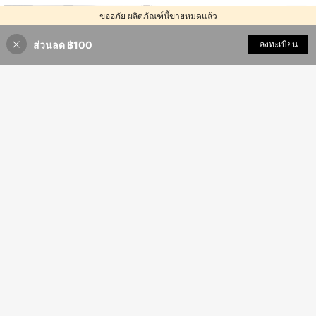
280
ขออภัย ผลิตภัณฑ์นี้ขายหมดแล้ว
4
฿
-22%
3 วันสุดท้าย
#กระเป๋าหนังสมัยใหม่
ส่วนลด ฿100
ขายหมด
ลงทะเบียน
1ชิ้น กระเป๋าสี่เหลี่ยมสานแฟชั่นสีดำแบ
บง่าย, กระเป๋าคล้องไหล่กระเป๋าสะพาย
369
฿
ข้างแฟชั่นทันสมัยสำหรับโทรศัพท์ , รูป
ลักษณ์ดีไซน์ โครงสร้างวินเทจ เหมาะ
สำหรับใช้ทุกวัน
กระเป๋าถือผู้หญิงใบเล็กใหม่ กระเป๋าโท้ท
สะพายไหล่เนื้อสัมผัสคุณภาพสูง กระเป๋า
เหลือแค่7ชิ้น
สะพายข้างแฟชั่น กระเป๋าสี่เหลี่ยมมินิม
309
อล กระเป๋าผู้หญิงหรูหราอเนกประสงค์
฿
สำหรับออกไปข้างนอก
กระเป๋าถือสี่เหลี่ยมเล็กวินเทจลายข้าวห
ลามตัด สำหรับผู้หญิง หนังเคลือบแว็กซ์
เหลือแค่1ชิ้น