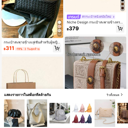
#กระเป๋าหนังสมัยใหม่
Niche Design กระเป๋าสะพายข้างทรงอ
านม้าแบบกึ่งวงกลมย้อนยุค, กระเป๋าสะ
379
฿
พายไหล่โซ่แฟชั่นใหม่ปี 2026 สำหรับผู้
หญิง, กระเป๋าสะพายข้างลำลองมีสไตล์
10
สำหรับเดินทางประจำวัน, ของขวัญสำห
กระเป๋าสะพายข้างแฟชั่นสำหรับผู้หญิง,
รับออกเดท
กระเป๋าถือสี่เหลี่ยมสีพื้น, ดีไซน์กล่อง, ห
311
฿
-11%
3 วันสุดท้าย
นัง PU ลายถัก, ปิดซิป, สายสะพายปรับไ
ด้, กระเป๋าผู้หญิงอเนกประสงค์, เหมาะ
สำหรับการเดินทางของหญิงสาว, การเ
ดินทางไปทำงาน, การช้อปปิ้ง, การออก
เดท, การให้ของขวัญ, สถานการณ์ในสำ
นักงาน
แสดงรายการในสต็อกที่คล้ายกัน
วิวทั้งหมด
4
กระเป๋าสะพายข้างทรงสี่เหลี่ยมย้อนยุคข
นาดเล็ก, กระเป๋าสะพายไหล่แฟชั่น
เหลือแค่5ชิ้น