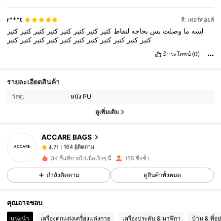
r***t
สี: เทอร์คอยส์
لسه
ما
وصلت
بس
بحاجه
لنقاط
كتير
كتير
كتير
كتير
كتير
كتير
كتير
كتير
كتير
كتير
كتير
كتير
كتير
كتير
كتير
كتير
كتير
كتير
كتير
มีประโยชน์
(0)
164 ผู้ติดตาม
รายละเอียดสินค้า
4.71
วัสดุ:
หนัง PU
164 ผู้ติดตาม
4.71
ดูเพิ่มเติม
164 ผู้ติดตาม
4.71
164 ผู้ติดตาม
4.71
ACCARE BAGS
164 ผู้ติดตาม
4.71
s***i
ตาม
1 วันที่ผ่านมา
3K ชิ้นที่ขายไปเมื่อเร็วๆ นี้
135 ซื้อซ้ำ
164 ผู้ติดตาม
4.71
กำลังติดตาม
ดูสินค้าทั้งหมด
164 ผู้ติดตาม
4.71
164 ผู้ติดตาม
4.71
คุณอาจชอบ
164 ผู้ติดตาม
4.71
แนะนำ
เครื่องตกแต่งเครื่องแต่งกาย
เครื่องประดับ & นาฬิกา
บ้าน & ที่อย