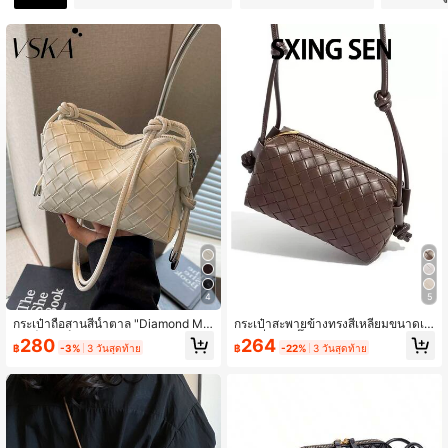
164 ผู้ติดตาม
4.71
164 ผู้ติดตาม
4.71
4
5
กระเป๋าถือสานสีน้ำตาล "Diamond Ma
กระเป๋าสะพายข้างทรงสี่เหลี่ยมขนาดเล็
ze" | ปลดล็อกสไตล์วินเทจสมัยใหม่-พู่เ
กแฟชั่นลายปั๊มนูนทออเนกประสงค์ พร้อ
280
264
฿
-3%
3 วันสุดท้าย
฿
-22%
3 วันสุดท้าย
ชือกหนัง หมุดโลหะ ชุดอุปกรณ์ที่ตีควา
มสายสะพายผูกปม น้ำหนักเบา จุของได้
มปรัชญาความสมดุลระหว่างความขี้เกี
มาก
ยจและความประณีต ระบบสายสะพายไ
หล่เชือกหนัง: เชือกหนังสีเดียวกันหลายเ
ส้นห้อยลงมาจากด้านบนของกระเป๋าอย่
างเป็นธรรมชาติ