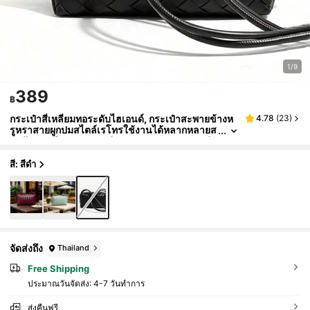
1/9
389
฿
กระเป๋าสี่เหลี่ยมทอระดับไฮเอนด์, กระเป๋าสะพายข้างห
4.78
(
23
)
รูหราสายผูกปมสไตล์เรโทรใช้งานได้หลากหลายส
ำหรับการเดินทาง, กระเป๋าหมอนทอสุดหรู, กระเป๋
าสะพายไหล่สไตล์มินิมอลชิค, กระเป๋ากล้องทอเรโทร, ก
ระเป๋าสะพายข้างลำลองดีไซน์หลากหลาย
สี: สีดำ
จัดส่งถึง
Thailand
Free Shipping
ประมาณวันจัดส่ง:
4-7 วันทำการ
ส่งคืนฟรี