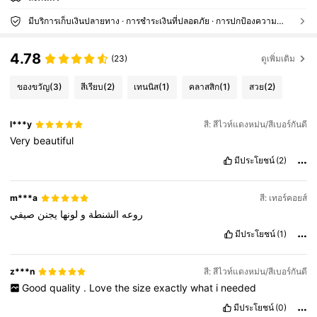
มีบริการเก็บเงินปลายทาง · การชำระเงินที่ปลอดภัย · การปกป้องความเป็นส่วนตัว
4.78
(23)
ดูเพิ่มเติม
ของขวัญ
(3)
สีเรียบ
(2)
เทนนิส
(1)
คลาสสิก
(1)
สวย
(2)
l***y
สี: สีไวท์แดงหม่น/สีเบอร์กันดี
Very
beautiful
มีประโยชน์
(2)
m***a
สี: เทอร์คอยส์
روعه
الشنطة
و
لونها
يجنن
صيفي
มีประโยชน์
(1)
z***n
สี: สีไวท์แดงหม่น/สีเบอร์กันดี
Good
quality
.
Love
the
size
exactly
what
i
needed
มีประโยชน์
(0)