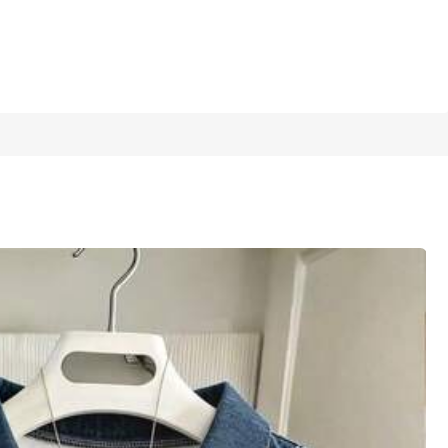
1/13
4.66
(
18
)