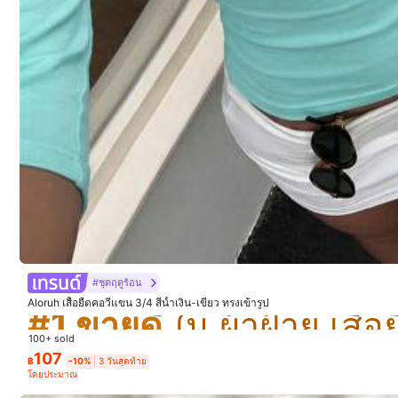
องค์ประกอบ:
93%
4.91
1.9M ผู้ติดตาม
SHEIN EZwear
4.91
w***8
จ่าย
1 วันที่ผ่านมา
#1 ขายดี
ใน ผ้าฝ้าย เสื้อย
18.4M ชิ้นที่ขายไปเมื่อเร็วๆ
#ชุดฤดูร้อน
#1 ขายดี
#1 ขายดี
ใน ผ้าฝ้าย เสื้อย
ใน ผ้าฝ้าย เสื้อย
Aloruh เสื้อยืดคอวีแขน 3/4 สีน้ำเงิน-เขียว ทรงเข้ารูป
#1 ขายดี
ใน ผ้าฝ้าย เสื้อย
1.9M ผู้ติดตาม
100+ sold
4.91
107
฿
-10%
3 วันสุดท้าย
คุณภาพดี (9999+)
สวย (9999+)
นุ่ม (9999
โดยประมาณ