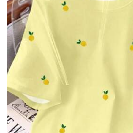
คู่มือไซส์
94%
พบว่ามีขนาดที่พอดี
ไม่ใช่ขนาดของคุณใช่ไหม？ บอกเรา
กลุ่มขนาด
แขนยาว
จัดส่งถึง
Thailand
Free Shipping
ประมาณวันจัดส่ง:
4-7 วันทำการ
ส่งคืนฟรี