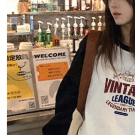
x***x
So
pretty
and
so
nice
s***a
Product Quality:
Good
True to product images:
True
to