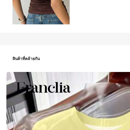
85
-43%
฿
฿149
SHEIN EZwear เสื้อยืดครอปแขนสั้นเปิดหลังผ้าถักสีน้ำตาลลำลองสำ
สินค้าที่คล้ายกัน
ไซส์
ค่าเริ่มต้น
XS
S