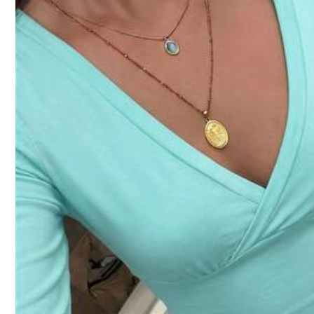
1.9M ผู้ติดตาม
4.91
นางแบบใส่อยู่:
S
ความสูง:
168.0
หน้าอก:
90.0
เอว:
6
1.9M ผู้ติดตาม
4.91
รายละเอียดสินค้า
วัสดุ:
ผ้า
1.9M ผู้ติดตาม