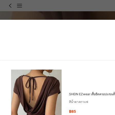
SHEIN EZwear เสื้อยืดครอปแขนสั้น
สีน้ำตาลกาแฟ
฿85