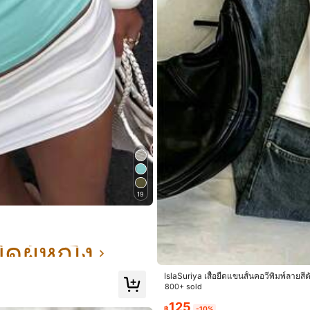
 เส้นใยสังเคราะห์, 7% แปนเด็กซ์
ดูเพิ่มเติม
ืดผู้หญิง
19
 นี้
24.1M ซื้อซ้ำ
ืดผู้หญิง
ืดผู้หญิง
ืดผู้หญิง
IslaSuriya เสื้อยืดแขนสั้นคอวีพิมพ์ลายสีต
+)
เหมือนในรูป (9999+)
รัก (9999+)
800+ sold
125
฿
-10%