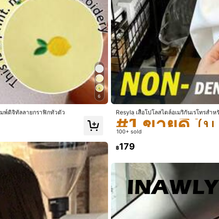
็นส่วนตัว
#1 ขายดี
เหมาะสม
6
#1 ขายดี
#1 ขายดี
94%
พ์ดิจิทัลลายกราฟิกทั่วตัว
Resyla เสื้อโปโลสไตล์อเมริกันเรโทรสำหรับ
เลอร์บล็อกสำหรับผู้หญิง
#1 ขายดี
100+ sold
179
฿
าง
(1)
เหมือนในรูป
(1)
รัก
(2)
สวย
(1)