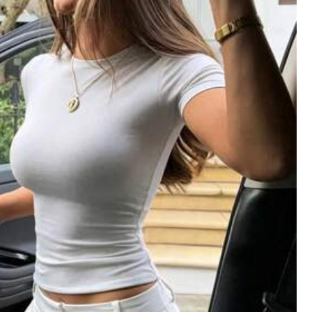
สี: สีน้ำตาลกาแฟ / ไซส์: XS
มีประโยชน์
(0)
สี: สีน้ำตาลกาแฟ / ไซส์: M
มีประโยชน์
(0)