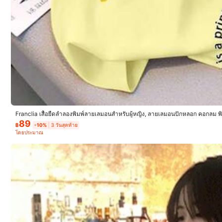
มีบริการเก็บเงินปลายทาง · การชำระเงินที่ปลอดภัย · การปกป้องความเป
4.66
(18)
เล็กไป
1%
Franclia เสื้อยืดลำลองพิมพ์ลายเลมอนสำหรับผู้หญิง, ลายเลมอนปักหลอก คอกลม พิม
89
฿
-10%
3 วันสุดท้าย
โดยประมาณ
ชุดซัมเมอร์
(1)
ใส่พอดีตัว
(2)
ใส่ได้กับทุกอย่