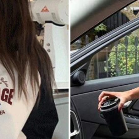
image
Smell description:
No
e
Fit:
Good
fit