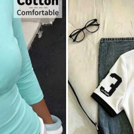
0.0
สะโพก:
94.0
ยืด