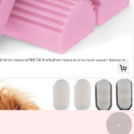
งน้ำทำความสะอาดใช้ซ้ำได้ สำหรับทำความสะอาด ม่าน กระจก แผงเทา ช่องระบายอ
นและใช้ในครัวเรือน