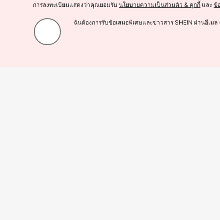
การลงทะเบียนแสดงว่าคุณยอมรับ
นโยบายความเป็นส่วนตัว & คุกกี้
และ
ข้
ฉันต้องการรับข้อเสนอพิเศษและข่าวสาร SHEIN ผ่านอีเมล 
10 ชิ้น แผ่นฟองน้ำ Melamine ขัดถูความหนาแน่น 2 เท่า เหมาะสำหรับ ทำความสะอาด
67
ร์ พื้น ผนัง แผ่นฟองน้ำทำความสะอาด
฿
-3%