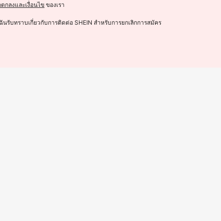
อตกลงและเงื่อนไข
ของเรา
ฉันรับทราบเกี่ยวกับการติดต่อ SHEIN สำหรับการยกเลิกการสมัคร
ในครัวเรือน ห้องน้ำ ภาชนะ เฟอร์นิเจอ
4 ชิ้นซูเปอร์ซอฟท์สุนัขแปรงสีฟันสำห
ะปกป้องสัตว์เลี้ยงทันตกรรมสะดวกดูแลลู
เหลือแค่3ชิ้น
44
฿
-10%
3 วันสุดท้าย