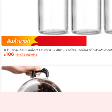
Sa
6 ชิ้น, ขวดแก้วขนาดเล็ก 2 ออนซ์พร้อมฝาสีดำ - ขวดใสขนาดเล็กจำเป็นสำหรับการเดินทา
106
สุขภาพ, น้ำผลไม้, ตัวอย่าง
฿
-11%
3 วันสุดท้าย