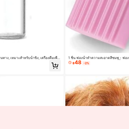
ve ฿13
ง, เหมาะสำหรับน้ำขิง, เครื่องดื่มเพื่อ
1 ชิ้น ฟองน้ำทำความสะอาดสีชมพู - ฟอ
48
ากาศ รอยร่องกระจก ห้องครัว ห้องน้ำ บ้า
฿
-2%