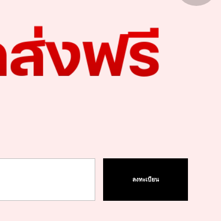
1
1
ลงทะเบียน
Save ฿5